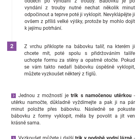
oddech po vyndání z trouby. Bábovku je po
vyndání z trouby nutné nechat několik minut
odpočinout a teprve poté ji vyklopit. Nevyklápějte ji
ovšem z příliš velké výšky, protože by mohlo dojít
k jejímu potrhání.
Z vrchu přiklopte na bábovku talíř, na kterém ji
chcete mít, poté spolu s přidržováním talíře
uchopte formu za stěny a opatrně otočte. Pokud
se vám takto nedaří bábovku úspěšně vyklopit,
můžete vyzkoušet některý z fíglů.
Jednou z možností je
trik s namočenou utěrkou
-
utěrku namočte, důkladně vyždímejte a pak ji na pár
minut položte přes bábovku. Následně se pokuste
bábovku z formy vyklopit, měla by povolit a jít ven
krásně sama.
Vyzkoušet můžete i další
trik v podobě vodní lázně
-