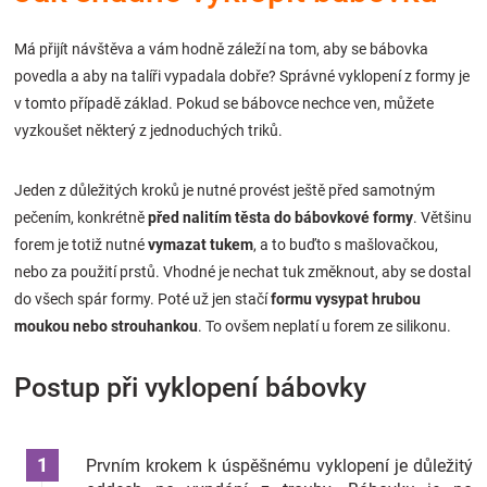
Značky
Má přijít návštěva a vám hodně záleží na tom, aby se bábovka
povedla a aby na talíři vypadala dobře? Správné vyklopení z formy je
Blog
v tomto případě základ. Pokud se bábovce nechce ven, můžete
vyzkoušet některý z jednoduchých triků.
Hračkářství
Jeden z důležitých kroků je nutné provést ještě před samotným
Přihlášení
pečením, konkrétně
před nalitím těsta do bábovkové formy
. Většinu
forem je totiž nutné
vymazat tukem
, a to buďto s mašlovačkou,
nebo za použití prstů. Vhodné je nechat tuk změknout, aby se dostal
do všech spár formy. Poté už jen stačí
formu vysypat hrubou
moukou nebo strouhankou
. To ovšem neplatí u forem ze silikonu.
Postup při vyklopení bábovky
Prvním krokem k úspěšnému vyklopení je důležitý