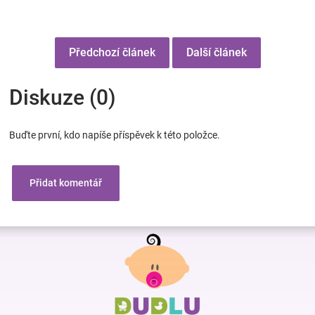
Předchozí článek
Další článek
Diskuze (0)
Buďte první, kdo napíše příspěvek k této položce.
Přidat komentář
Z
á
p
a
t
í