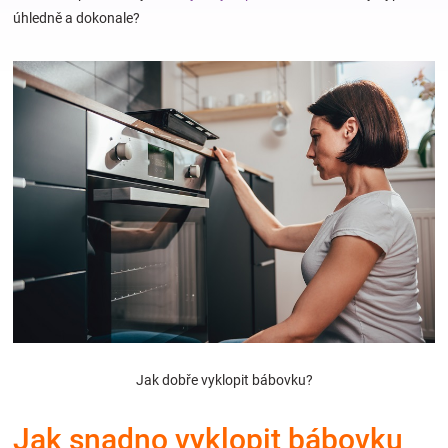
úhledně a dokonale?
Hračky
a
zábava
pro
děti
Těhotenské
oblečení
Jak dobře vyklopit bábovku?
Novinky
Jak snadno vyklopit bábovku