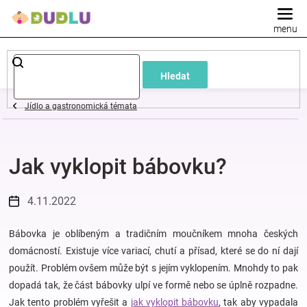
Přejít
na
obsah
Dětské
Hledat
a
Jídlo a gastronomická témata
kojenecké
Jak vyklopit bábovku?
oblečení
Pokojíček
4.11.2022
a
Bábovka je oblíbeným a tradičním moučníkem mnoha českých
domácností. Existuje více variací, chutí a přísad, které se do ní dají
použít. Problém ovšem může být s jejím vyklopením. Mnohdy to pak
kojenecká
dopadá tak, že část bábovky ulpí ve formě nebo se úplně rozpadne.
Jak tento problém vyřešit a
jak vyklopit bábovku
, tak aby vypadala
výbava