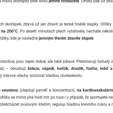
a maso skořápky přes síťku
jemně roztlučete
. Oříšky pak už sn
ch skořápek, zbývá už jen zbavit je tenké hnědé slupky. Oříšky
é
na 200°C
. Po deseti minutách plech vytáhnete, necháte někol
 látky, kde je následně
jemným třením zbavíte slupek
.
řezdívá, jsou nejen dobré, ale také zdravé. Představují bohatý z
álů – obsahují
železo, vápník, hořčík, draslík, fosfor, měď a
 lískové ořechy snižovat hladinu cholesterolu.
 soustavu
(zlepšují paměť a koncentraci),
na kardiovaskulárn
oříšky se mimo jiné hodí mít po ruce i v případě, že sportujete n
ředcházet svalovým křečím, regulují hladinu krevního cukru a ma