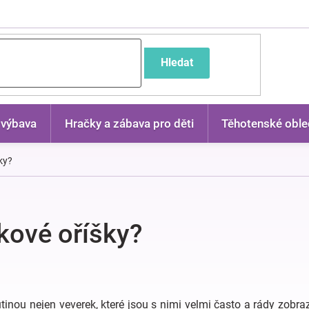
častější dotazy
Hledat
 výbava
Hračky a zábava pro děti
Těhotenské oble
ky?
skové oříšky?
inou nejen veverek, které jsou s nimi velmi často a rády zobraz