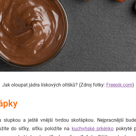
Jak oloupat jádra lískových oříšků? (Zdroj fotky:
Freepik.com
)
řápky
u slupkou a ještě vnější tvrdou skořápkou. Nejpracnější bude
ožíte do síťky, síťku položíte na
kuchyňské prkénko
pokryté p