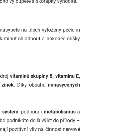
adno vyloupete a skořápky vyhodíte.
 nasypete na plech vyložený pečícím
ik minut chladnout a nakonec oříšky
droj
vitaminů skupiny B, vitaminu E,
 zinek
. Díky obsahu
nenasycených
í systém
, podporují
metabolismus
a
ebo podnikáte delší výlet do přírody –
jí pozitivní vliv na činnost nervové