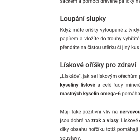
sáčkem a pomocí dřevěné paličky n
Loupání slupky
Když máte oříšky vyloupané z tvrdý
papírem a vložíte do trouby vyhřát
přendáte na čistou utěrku či jiný kus
Lískové oříšky pro zdraví
„Lískáče“, jak se lískovým ořechům p
kyseliny listové
a celé řady miner
mastných kyselin omega-6
pomáhají
Mají také pozitivní vliv na
nervovou
jsou dobré na
zrak a vlasy
. Lískové 
díky obsahu hořčíku totiž pomáhají p
soustavy.