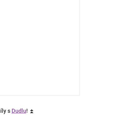
íly s
Dudlu
! ⏫