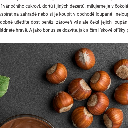
í vánočního cukroví, dortů i jiných dezertů, milujeme je v čokol
nasbírat na zahradě nebo si je koupit v obchodě loupané i nel
dobně ušetříte dost peněz, zároveň vás ale čeká jejich loupá
ádnete hravě. A jako bonus se dozvíte, jak a čím lískové oříšky 