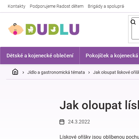
Přejít
Kontakty
Podporujeme Radost dětem
Brigády a spolupráce
Nej
na
obsah
Dětské a kojenecké oblečení
Pokojíček a kojenecká
Domů
Jídlo a gastronomická témata
Jak oloupat lískové oříš
Jak oloupat lí
24.3.2022
Lískové oříšky jsou oblíbenou pochut