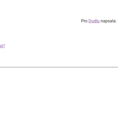
Pro
Dudlu
napsala: 
ii?