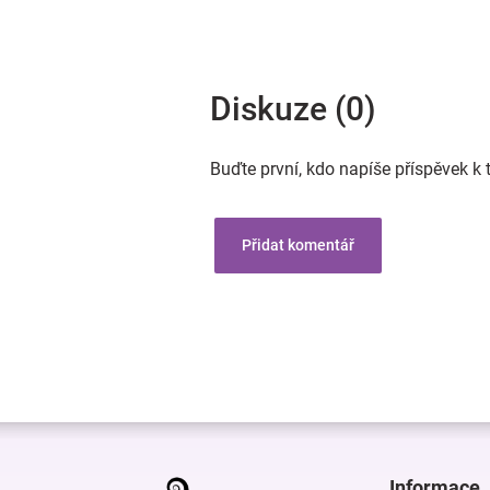
Diskuze (0)
Buďte první, kdo napíše příspěvek k 
Přidat komentář
Z
á
p
Informace