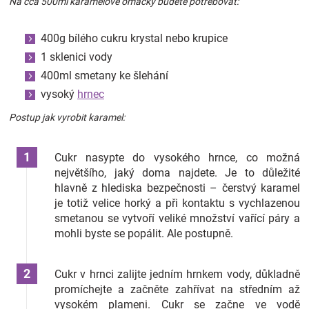
Na cca 500ml karamelové omáčky budete potřebovat:
400g bílého cukru krystal nebo krupice
1 sklenici vody
400ml smetany ke šlehání
vysoký
hrnec
Postup jak vyrobit karamel:
Cukr nasypte do vysokého hrnce, co možná
největšího, jaký doma najdete. Je to důležité
hlavně z hlediska bezpečnosti – čerstvý karamel
je totiž velice horký a při kontaktu s vychlazenou
smetanou se vytvoří veliké množství vařící páry a
mohli byste se popálit. Ale postupně.
Cukr v hrnci zalijte jedním hrnkem vody, důkladně
promíchejte a začněte zahřívat na středním až
vysokém plameni. Cukr se začne ve vodě