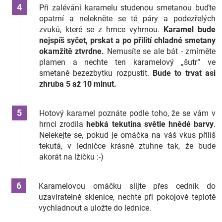
Při zalévání karamelu studenou smetanou buďte
opatrní a nelekněte se té páry a podezřelých
zvuků, které se z hrnce vyhrnou.
Karamel bude
nejspíš syčet, prskat a po přilití chladné smetany
okamžitě ztvrdne.
Nemusíte se ale bát - zmírněte
plamen a nechte ten karamelový „šutr“ ve
smetaně bezezbytku rozpustit.
Bude to trvat asi
zhruba 5 až 10 minut.
Hotový karamel poznáte podle toho, že se vám v
hrnci zrodila
hebká tekutina světle hnědé barvy
.
Nelekejte se, pokud je omáčka na váš vkus příliš
tekutá, v ledničce krásně ztuhne tak, že bude
akorát na lžičku :-)
Karamelovou omáčku slijte přes cedník do
uzavíratelné sklenice, nechte při pokojové teplotě
vychladnout a uložte do lednice.