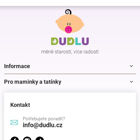
Z
á
p
a
t
í
méně starostí, více radostí
Informace
Pro maminky a tatínky
Kontakt
Potřebujete poradit?
info@dudlu.cz