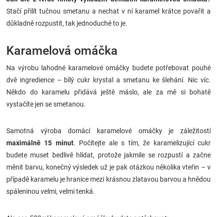
Stačí přilít tučnou smetanu a nechat v ní karamel krátce povařit a
důkladně rozpustit, tak jednoduché to je.
Karamelová omáčka
Na výrobu lahodné karamelové omáčky budete potřebovat pouhé
dvě ingredience – bílý cukr krystal a smetanu ke šlehání. Nic víc.
Někdo do karamelu přidává ještě máslo, ale za mě si bohatě
vystačíte jen se smetanou.
Samotná výroba domácí karamelové omáčky je záležitostí
maximálně 15 minut
. Počítejte ale s tím, že karamelizující cukr
budete muset bedlivě hlídat, protože jakmile se rozpustí a začne
měnit barvu, konečný výsledek už je pak otázkou několika vteřin – v
případě karamelu je hranice mezi krásnou zlatavou barvou a hnědou
spáleninou velmi, velmi tenká.