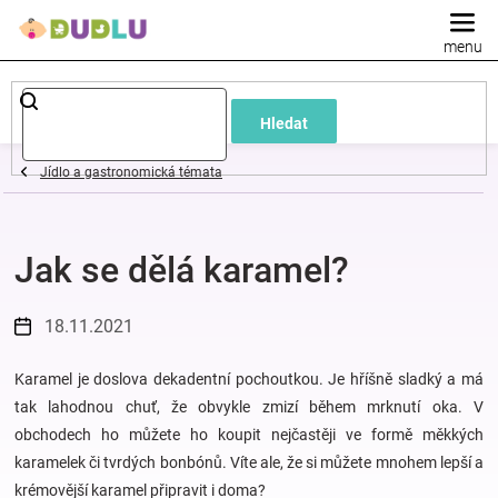
Přejít
na
obsah
Dětské
Hledat
a
Jídlo a gastronomická témata
kojenecké
Jak se dělá karamel?
oblečení
Pokojíček
18.11.2021
a
Karamel je doslova dekadentní pochoutkou. Je hříšně sladký a má
tak lahodnou chuť, že obvykle zmizí během mrknutí oka. V
obchodech ho můžete ho koupit nejčastěji ve formě měkkých
kojenecká
karamelek či tvrdých bonbónů. Víte ale, že si můžete mnohem lepší a
krémovější karamel připravit i doma?
výbava