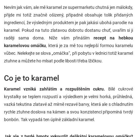
Značky
Nevím jak vám, ale mě karamel ze supermarketu chutná jen málokdy,
přijde mi totiž značně ošizený, případně obsahuje tolik přidaných
Blog
ingrediencí, že výsledným produktem je pak jakási ubohá parodie na
karamel. Pokud na tuto zlatavou dobrotu dostanu chuť, uvařím si ji
raději sama doma. Níže vám přináším
recept na hebkou
Hračkářství
karamelovou omáčku
, která je za mě tou nejlepší formou karamelu
vůbec. Nelekejte se slova „omáčka“, při pobytu v lednici totiž karamel
Přihlášení
ztuhne a můžete ho mlsat podle libosti třeba lžičkou.
Co je to karamel
Karamel vzniká zahřátím a rozpuštěním cukru.
Bílé cukrové
krystalky se teplem rozpustí a výsledkem je velmi horká, průhledná,
vazká tekutina zlatavé až mírně rezavé barvy, která ale s chladnutím
rychle ztuhne doslova na kámen a svou konzistencí připomíná tvrdý
bonbón. Tak vypadá ten úplně základní karamel.
Jak ale z tvrdé hmoty vykouzlit delikátní karamelovou omáčku?