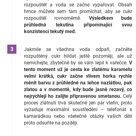
rozpouštět a voda se začne vypařovat. Obsah
hrnce můžete sem tam promíchat, aby se cukr
rozpouštěl rovnoměrně.
Výsledkem bude
průhledná tekutina připomínající svou
konzistencí tekutý med.
Jakmile se všechna voda odpaří, začněte
rozpuštěný cukr hlídat ještě pozorněji, ale už
nemíchejte, zbytečně by se vám lepil k vařečce.
V
tento moment už je cesta ke zlatému karamelu
velmi krátká, cukr začne vlivem horka rychle
měnit barvu z průhledné na lehce nazlátlou, pak
zlatou a v momentě, kdy bude jasně rezavý, co
nejrychleji ho zalijte připravenou smetanou.
Celý
proces zlátnutí trvá skutečně jen pár vteřin, proto
vyžaduje maximální soustředění – telefonát s
kamarádkou nebo všetečné otázky vašich dětí
proto odsuňte na později.