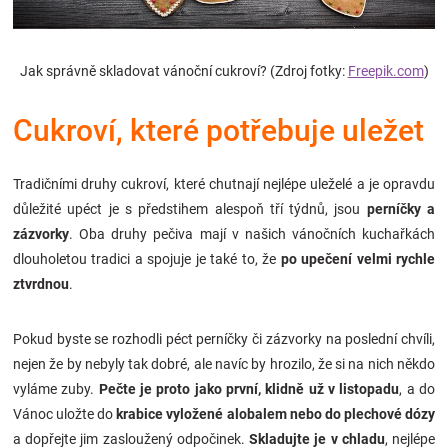
Značky
Jak správně skladovat vánoční cukroví? (Zdroj fotky:
Freepik.com
)
Blog
Cukroví, které potřebuje uležet
Hračkářství
Přihlášení
Tradičními druhy cukroví, které chutnají nejlépe uleželé a je opravdu
důležité upéct je s předstihem alespoň tří týdnů, jsou
perníčky a
zázvorky
. Oba druhy pečiva mají v našich vánočních kuchařkách
dlouholetou tradici a spojuje je také to, že
po upečení velmi rychle
ztvrdnou
.
Pokud byste se rozhodli péct perníčky či zázvorky na poslední chvíli,
nejen že by nebyly tak dobré, ale navíc by hrozilo, že si na nich někdo
vyláme zuby.
Pečte je proto jako první, klidně už v listopadu
, a do
Vánoc uložte do
krabice vyložené alobalem nebo do plechové dózy
a dopřejte jim zasloužený odpočinek.
Skladujte je v chladu
, nejlépe