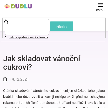
Přejít
na
obsah
Dětské
Hledat
a
Jídlo a gastronomická témata
kojenecké
Jak skladovat vánoční
oblečení
cukroví?
Pokojíček
14.12.2021
a
Otázka skladování vánočního cukroví není jen otázkou toho, jakou
kojenecká
krabici nebo dózu zvolit a kam ji nejlépe ukrýt před nenechavýma
rukama ostatních členů domácnosti, kteří ani nepřiložili ruku k dílu a
výbava