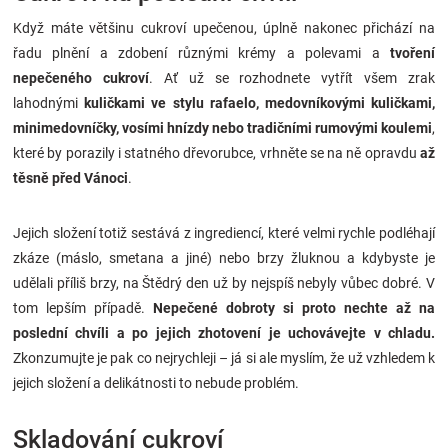
Když máte většinu cukroví upečenou, úplně nakonec přichází na
řadu plnění a zdobení různými krémy a polevami a
tvoření
nepečeného cukroví
. Ať už se rozhodnete vytřít všem zrak
lahodnými
kuličkami ve stylu rafaelo, medovníkovými kuličkami,
minimedovníčky, vosími hnízdy nebo tradičními rumovými koulemi
,
které by porazily i statného dřevorubce, vrhněte se na ně opravdu
až
těsně před Vánoci
.
Jejich složení totiž sestává z ingrediencí, které velmi rychle podléhají
zkáze (máslo, smetana a jiné) nebo brzy žluknou a kdybyste je
udělali příliš brzy, na Štědrý den už by nejspíš nebyly vůbec dobré. V
tom lepším případě.
Nepečené dobroty si proto nechte až na
poslední chvíli a po jejich zhotovení je uchovávejte v chladu.
Zkonzumujte je pak co nejrychleji – já si ale myslím, že už vzhledem k
jejich složení a delikátnosti to nebude problém.
Skladování cukroví