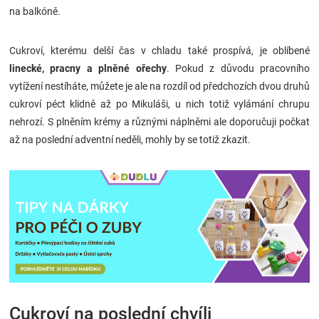
na balkóně.
Cukroví, kterému delší čas v chladu také prospívá, je oblíbené
linecké, pracny a plněné ořechy
. Pokud z důvodu pracovního
vytížení nestíháte, můžete je ale na rozdíl od předchozích dvou druhů
cukroví péct klidně až po Mikuláši, u nich totiž vylámání chrupu
nehrozí. S plněním krémy a různými náplněmi ale doporučuji počkat
až na poslední adventní neděli, mohly by se totiž zkazit.
Cukroví na poslední chvíli