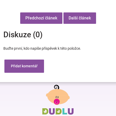
Předchozí článek
Další článek
Diskuze (0)
Buďte první, kdo napíše příspěvek k této položce.
Přidat komentář
Z
á
p
a
t
í