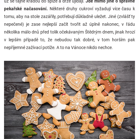
už se tajně kradou do spíže a drze ujídají.
Jde mimo jiné o správné
pekařské načasování.
Některé druhy cukroví vyžadují více času k
Hračky
tomu, aby na stole zazářily, potřebují důkladně uležet. Jiné (zvlášť ty
nepečené) je zase nejlepší začít tvořit až úplně nakonec, v řádu
a
několika málo dnů před tolik očekávaným Štědrým dnem, jinak hrozí
v lepším případě to, že nebudou tak dobré, v tom horším pak
nepříjemné zažívací potíže. A to na Vánoce nikdo nechce.
zábava
pro
děti
Těhotenské
oblečení
Novinky