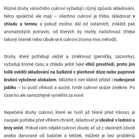
Různé druhy vánočního cukroví vyžadují i různý způsob skladování.
Něco společné ale mají – všechno cukroví je třeba skladovat
v
chladu a temnu
a pokud možno dál od ostatních, zvláště pak
aromatických potravin, od kterých by mohly načichnout (třeba
takový česnek nebo cibule se k cukroví zrovna moc nehodí).
Druhy, které potřebují uležet a změknout (perníčky, zázvorky),
vyžadují kromě času a chladu ještě také
vlhčí prostředí, proto jim
tolik svědčí skladování na balkóně v plechové dóze nebo papírové
krabici vyložené alobalem.
Můžete k nim klidně přidat i
rozkrojené
jablko
– to pustí vlhkost a suché, tvrdé cukroví snáze změkne. Po
čase ho ale samozřejmě vyměňte za nové.
Nepečené druhy cukroví, které se tvoří až těsně před Vánoci, je
naopak potřeba před vlhkem chránit, skladovat je
ideálně v lednici a
brzy sníst
. Pokud vám nějaké cukroví zbude, ať už z vlastních zásob
anebo darované od babiček a tetiček, můžete je bez problémů