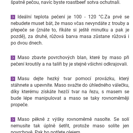
špatně pečou, navíc byste roastbeef sotva ochutnali.
Ideální teplota pečení je 100 - 120 °C.Za prvé se
nebudete muset bát, že maso včas nevyndáte z trouby a
přepeče se (znáte to, říkáte si ještě minutku a pak je
pozdě), za druhé, růžová barva masa zůstane růžová i
po dvou dnech.
Maso zbavte povrchových blan, které by maso při
pečení kroutily a na talíři by je stejně všichni odkrajovali.
Masu dejte hezký tvar pomocí provázku, který
stáhnete a upevníte. Maso svažte do úhledného válečku,
díky kterému získáte hezčí tvar na řezu, s masem se
bude lépe manipulovat a maso se taky rovnoměrněji
propeče.
Maso pěkně z výšky rovnoměrně nasolte. Se solí
nemusíte tak úplně šetřit, protože maso solíte jen
povrchově. Pak ho potřete olejem.