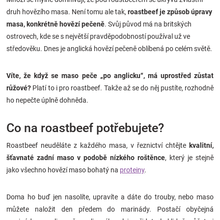
Značky
druh hovězího masa. Není tomu ale tak,
roastbeef je způsob úpravy
masa, konkrétně hovězí pečeně
. Svůj původ má na britských
Blog
ostrovech, kde se s největší pravděpodobností používal už ve
středověku. Dnes je anglická hovězí pečeně oblíbená po celém světě.
Hračkářství
Víte, že když se maso peče „po anglicku“, má uprostřed zůstat
Přihlášení
růžové?
Platí to i pro roastbeef. Takže až se do něj pustíte, rozhodně
ho nepečte úplně dohněda.
Co na roastbeef potřebujete?
Roastbeef neuděláte z každého masa, v řeznictví chtějte
kvalitní,
šťavnaté zadní maso v podobě nízkého roštěnce
, který je stejně
jako všechno hovězí maso bohatý na
proteiny
.
Doma ho buď jen nasolíte, upravíte a dáte do trouby, nebo maso
můžete naložit den předem do marinády. Postačí obyčejná