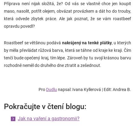
Příprava není nijak složitá, že? Od vás se vlastně chce jen koupit
maso, nasolit, potřít olejem, obvázat provázkem a dát ho do trouby,
která odvede zbytek práce. Ale jak poznat, že se vám roastbeef
opravdu povedl?
Roastbeef se většinou podává
nakrájený na tenké plátky
, u kterých
by měla převládat růžová barva, která se táhne od kraje ke kraji. Čím
tenčí bude opečený kraj, tím lépe. Zároveň by tu svojí krásnou barvu
rozhodně neměl do druhého dne ztratit a zešednout.
Pro
Dudlu
napsal:
Ivana Kyllerová | Edit: Andrea B.
Pokračujte v čtení blogu:
Jak na vaření a gastronomii?