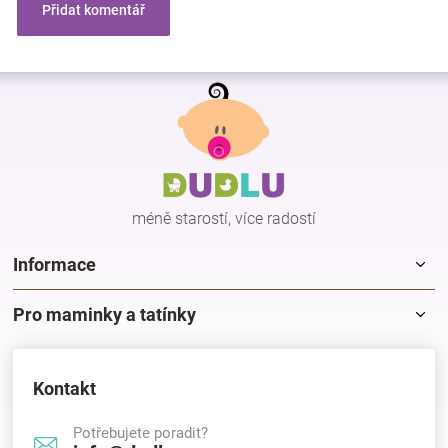
Přidat komentář
Z
á
p
a
t
í
méně starostí, více radostí
Informace
Pro maminky a tatínky
Kontakt
Potřebujete poradit?