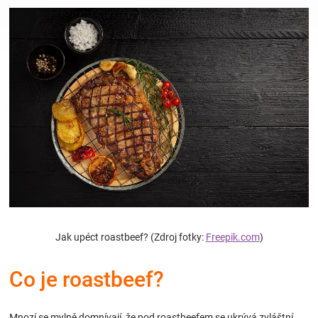
Hračky
a
zábava
pro
děti
Těhotenské
Jak upéct roastbeef? (Zdroj fotky:
Freepik.com
)
oblečení
Co je roastbeef?
Novinky
Mnozí se mylně domnívají, že pod roastbeefem se ukrývá zvláštní