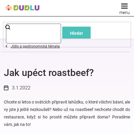
Přejít
na
obsah
Dětské
Hledat
a
Jídlo a gastronomická témata
kojenecké
Jak upéct roastbeef?
oblečení
Pokojíček
3.1.2022
a
Chcete si letos o svátcích připravit lahůdku, o které všichni básní, ale
vy jste ji ještě nezkoušeli? Nebo už na roastbeef nechcete chodit do
restaurace, když si ho prostě můžete připravit doma? Poradíme
kojenecká
vám, jak na to!
výbava