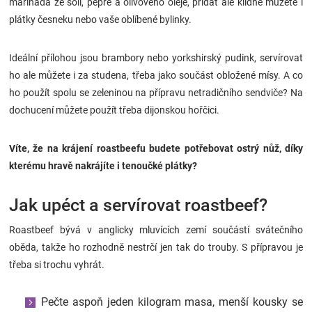
marináda ze soli, pepře a olivového oleje, přidat ale klidně můžete i
plátky česneku nebo vaše oblíbené bylinky.
Ideální přílohou jsou brambory nebo yorkshirský pudink, servírovat
ho ale můžete i za studena, třeba jako součást obložené mísy. A co
ho použít spolu se zeleninou na přípravu netradičního sendviče? Na
dochucení můžete použít třeba dijonskou hořčici.
Víte, že na krájení roastbeefu budete potřebovat ostrý nůž, díky
kterému hravě nakrájíte i tenoučké plátky?
Jak upéct a servírovat roastbeef?
Roastbeef bývá v anglicky mluvících zemí součástí svátečního
oběda, takže ho rozhodně nestrčí jen tak do trouby. S přípravou je
třeba si trochu vyhrát.
Pečte aspoň jeden kilogram masa, menší kousky se