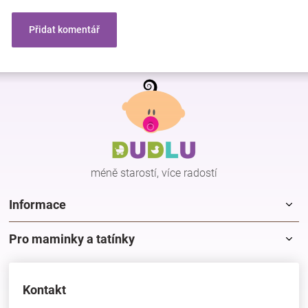
Přidat komentář
Z
á
p
a
t
í
méně starostí, více radostí
Informace
Pro maminky a tatínky
Kontakt