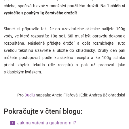
chleba, spočívá hlavně v množství použitého droždí.
Na 1 chléb si
vystačíte s pouhým 1g čerstvého droždí!
Slánek si připravíte tak, že do uzavíratelné sklenice nalijete 100g
vody, ve které rozpustíte 10g soli. Sůl musí být opravdu dokonale
rozpuštěna. Následně přidejte droždí a opět rozmíchejte. Tuto
světlou tekutinu uzavřete a uložte do chladničky. Druhý den pak
můžete postupovat podle klasického receptu a ke 100g slánku
přidat zbytek tekutin (dle receptu) a pak už pracovat jako
s klasickým kváskem.
Pro
Dudlu
napsala: Aneta Filařová | Edit: Andrea Bělohradská
Pokračujte v čtení blogu:
Jak na vaření a gastronomii?