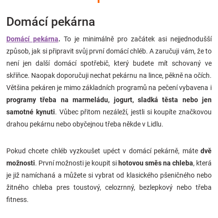
Značky
Domácí pekárna
Blog
Domácí pekárna
.
To je minimálně pro začátek asi nejjednodušší
způsob, jak si připravit svůj první domácí chléb. A zaručuji vám, že to
Hračkářství
není jen další domácí spotřebič, který budete mít schovaný ve
skříňce. Naopak doporučuji nechat pekárnu na lince, pěkně na očích.
Přihlášení
Většina pekáren je mimo základních programů na pečení vybavena i
programy třeba na marmeládu, jogurt, sladká těsta nebo jen
samotné kynuti
. Vůbec přitom nezáleží, jestli si koupíte značkovou
drahou pekárnu nebo obyčejnou třeba někde v Lidlu.
Pokud chcete chléb vyzkoušet upéct v domácí pekárně, máte
dvě
možnosti
. První možnosti je koupit si
hotovou směs na chleba
, která
je již namíchaná a můžete si vybrat od klasického pšeničného nebo
žitného chleba pres toustový, celozrnný, bezlepkový nebo třeba
fitness.