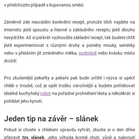
v předchozím případě s kupovanou směsí.
Záměrně zde neuvádím konkrétní recept, protože těch najdete na
internetu jistě spoustu a hlavně u základního receptu jistě dlouho
nevydržíte. Až si párkrát vyzkoušíte základní recept, tak budete chtít
jistě experimentovat s různými druhy a poměry mouky, semínky
nebo s přidáním již zmíněného mléka,
podmáslí
nebo kvásku místo
droždí.
Pro zkušenější pekařky a pekaře pak bude určitě i výzva si upéct
chléb v troubě, což je opět trošku náročnější a budete potřebovat
ideálně kuchyňský
robot
na pořádné prohnětení těsta a několikrát si
pohlídat jeho kynutí.
Jeden tip na závěr – slánek
Pokud si chcete s chlebem opravdu vyhrát, zkuste si o den dříve
připravit
tzv. slánek
. Jeho výhoda kromě chuti, vůně a nakynutí