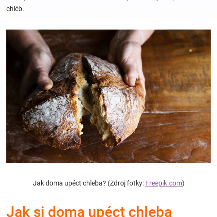
chléb.
Hračky
a
zábava
pro
děti
Těhotenské
oblečení
Jak doma upéct chleba? (Zdroj fotky:
Freepik.com
)
Novinky
Jak si doma upéct chleba