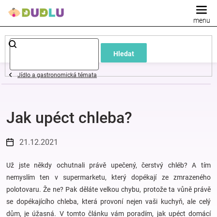
Přejít
na
obsah
Dětské
Hledat
a
Jídlo a gastronomická témata
kojenecké
Jak upéct chleba?
oblečení
Pokojíček
21.12.2021
a
Už jste někdy ochutnali právě upečený, čerstvý chléb? A tím
nemyslím ten v supermarketu, který dopékají ze zmrazeného
polotovaru. Že ne? Pak děláte velkou chybu, protože ta vůně právě
kojenecká
se dopékajícího chleba, která provoní nejen vaši kuchyň, ale celý
dům, je úžasná. V tomto článku vám poradím, jak upéct domácí
výbava