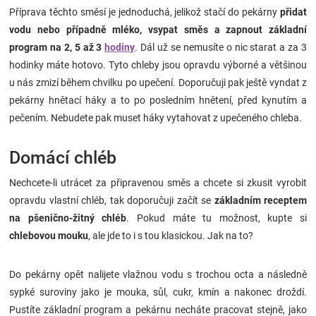
Příprava těchto směsí je jednoduchá, jelikož stačí do pekárny
přidat
vodu nebo případně mléko, vsypat směs a zapnout základní
program na 2, 5 až 3
hodiny
. Dál už se nemusíte o nic starat a za 3
hodinky máte hotovo. Tyto chleby jsou opravdu výborné a většinou
u nás zmizí během chvilku po upečení. Doporučuji pak ještě vyndat z
pekárny hnětací háky a to po posledním hnětení, před kynutím a
pečením. Nebudete pak muset háky vytahovat z upečeného chleba.
Domácí chléb
Nechcete-li utrácet za připravenou směs a chcete si zkusit vyrobit
opravdu vlastní chléb, tak doporučuji začít se
základním receptem
na pšenično-žitný chléb
. Pokud máte tu možnost, kupte si
chlebovou mouku
, ale jde to i s tou klasickou. Jak na to?
Do pekárny opět nalijete vlažnou vodu s trochou octa a následně
sypké suroviny jako je mouka, sůl, cukr, kmín a nakonec droždí.
Pustíte základní program a pekárnu necháte pracovat stejně, jako