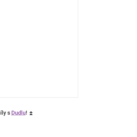
íly s
Dudlu
! ⏫