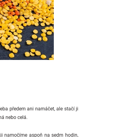
řeba předem ani namáčet, ale stačí ji
ená nebo celá.
d ji namočíme aspoň na sedm hodin,