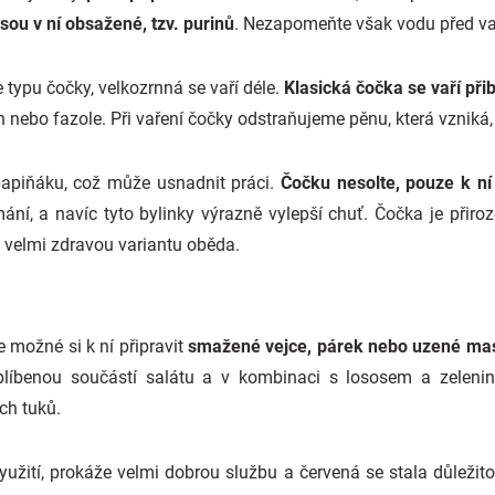
sou v ní obsažené, tzv. purinů
. Nezapomeňte však vodu před va
le typu čočky, velkozrnná se vaří déle.
Klasická čočka se vaří při
ch nebo fazole. Při vaření čočky odstraňujeme pěnu, která vzniká
 papiňáku, což může usnadnit práci.
Čočku nesolte, pouze k ní 
í, a navíc tyto bylinky výrazně vylepší chuť. Čočka je přiro
 velmi zdravou variantu oběda.
e možné si k ní připravit
smažené vejce, párek nebo uzené ma
líbenou součástí salátu a v kombinaci s lososem a zelenin
ch tuků.
užití, prokáže velmi dobrou službu a červená se stala důležitou