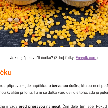
Jak nejlépe uvařit čočku? (Zdroj fotky:
Freepik.com
)
očku
uhou přípravu – jde například o
červenou čočku
, kterou není pot
u kvalitní přílohu. I u ní se délka varu dělí dle toho, zda je půl
tné ji vždy
před přípravou namočit
. Čím déle, tím lépe. Poku