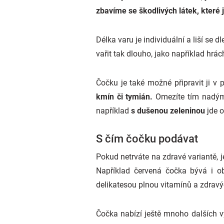
zbavíme se škodlivých látek, které j
Délka varu je individuální a liší se d
vařit tak dlouho, jako například hrá
Čočku je také možné připravit ji v
kmín či tymián.
Omezíte tím nadýmán
například
s dušenou zeleninou
jde o
S čím čočku podávat
Pokud netrváte na zdravé variantě, j
Například červená čočka bývá i ob
delikatesou plnou vitamínů a zdravý
Čočka nabízí ještě mnoho dalších vy