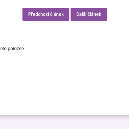
Předchozí článek
Další článek
této položce.