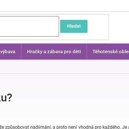
častější dotazy
Hledat
 výbava
Hračky a zábava pro děti
Těhotenské oble
ku?
že způsobovat nadýmání, a proto není vhodná pro každého. Je a