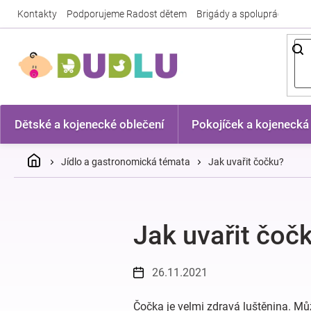
Přejít
Kontakty
Podporujeme Radost dětem
Brigády a spolupráce
Nej
na
obsah
Dětské a kojenecké oblečení
Pokojíček a kojenecká
Domů
Jídlo a gastronomická témata
Jak uvařit čočku?
Jak uvařit čoč
26.11.2021
Čočka je velmi zdravá luštěnina. Mů