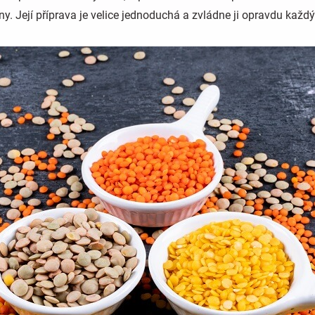
iny. Její příprava je velice jednoduchá a zvládne ji opravdu každý