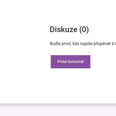
Diskuze (0)
Buďte první, kdo napíše příspěvek k 
Přidat komentář
Z
á