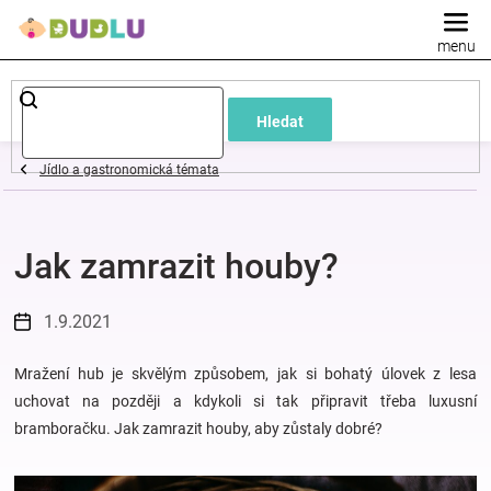
Přejít
na
obsah
Dětské
Hledat
a
Jídlo a gastronomická témata
kojenecké
Jak zamrazit houby?
oblečení
Pokojíček
1.9.2021
a
Mražení hub je skvělým způsobem, jak si bohatý úlovek z lesa
uchovat na později a kdykoli si tak připravit třeba luxusní
bramboračku. Jak zamrazit houby, aby zůstaly dobré?
kojenecká
výbava