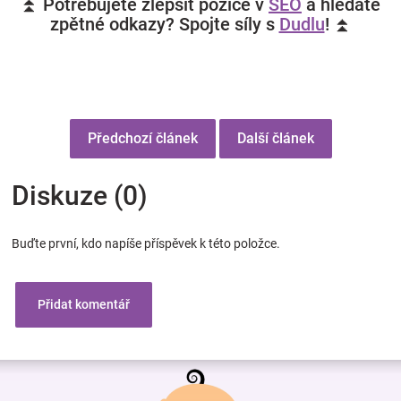
⏫ Potřebujete zlepšit pozice v
SEO
a hledáte
zpětné odkazy? Spojte síly s
Dudlu
! ⏫
Předchozí článek
Další článek
Diskuze (0)
Buďte první, kdo napíše příspěvek k této položce.
Přidat komentář
Z
á