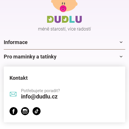
p
a
t
í
méně starostí, více radostí
Informace
Pro maminky a tatínky
Kontakt
Potřebujete poradit?
info@dudlu.cz