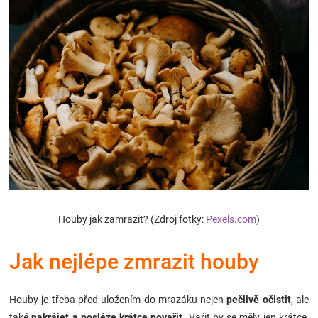
Hračky
a
zábava
pro
děti
Houby jak zamrazit? (Zdroj fotky:
Pexels.com
)
Těhotenské
Jak nejlépe zmrazit houby
oblečení
Novinky
Houby je třeba před uložením do mrazáku nejen
pečlivě očistit
, ale
také
nakrájet a posléze krátce povařit
. Vařit by se měly jen krátce,