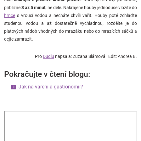
Značky
přibližně
3 až 5 minut
, ne déle. Nakrájené houby jednoduše vložíte do
hrnce
s vroucí vodou a necháte chvíli vařit. Houby poté zchlaďte
Blog
studenou vodou a až dostatečně vychladnou, rozdělte je do
platových nádob vhodných do mrazáku nebo do mrazících sáčků a
dejte zamrazit.
Hračkářství
Přihlášení
Pro
Dudlu
napsala: Zuzana Slámová | Edit: Andrea B.
Pokračujte v čtení blogu:
Jak na vaření a gastronomii?