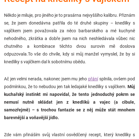
Značky
Někdo je miluje, pro jiného je to prasárna nejvyššího kalibru. Přiznám
Blog
se, že jsem donedávna patřila do té druhé skupiny – knedlíky s
vajíčkem jsem považovala za něco barbarského a mé kuchyně
nehodného, zkrátka a dobře jsem na nich neshledávala vůbec nic
Hračkářství
chutného a kombinace těchto dvou surovin mě doslova
odpuzovala.To vše do chvíle, kdy si můj manžel vymyslel, že by si
Přihlášení
knedlíky s vajíčkem dal k sobotnímu obědu.
Ač jen velmi nerada, nakonec jsem mu jeho
přání
splnila, ovšem pod
podmínkou, že to nebudou jen tak ledajaké knedlíky s vajíčkem.
Můj
kuchařský instinkt mi napovídal, že tento jednoduchý pokrm se
nemusí nutně skládat jen z knedlíků a vajec (a cibule,
samozřejmě) – s trochou fantazie se z něj může stát mnohem
barevnější a voňavější jídlo.
Zde vám přináším svůj vlastní osvědčený recept, který knedlíky s