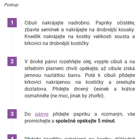
Postup:
Cibuli nakrájejte nadrobno. Papriky očistěte,
zbavte semínek a nakrájejte na drobnější kousky.
Knedlík nakrájejte na kostky velikosti sousta a
krkovici na drobnější kostičky.
V široké pánvi rozehřejte olej, vsypte cibuli a na
středním plameni chvíli opékejte, až cibule získá
jemnou nazlátlou barvu. Poté k cibuli přidejte
krkovici nakrájenou na kostičky a orestujte
dozlatova. Přidejte drcený česnek a krátce
osmahněte (ne moc, jinak by zhořkl).
Do
pánve
přidejte papriku a rozmarýn, vše
promíchejte a
společně opékejte 5 minut
.