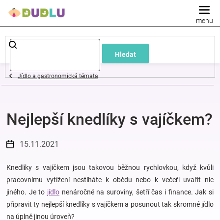
Přejít
na
obsah
Dětské
Hledat
a
Jídlo a gastronomická témata
kojenecké
Nejlepší knedlíky s vajíčkem?
oblečení
Pokojíček
15.11.2021
a
Knedlíky s vajíčkem jsou takovou běžnou rychlovkou, když kvůli
pracovnímu vytížení nestíháte k obědu nebo k večeři uvařit nic
jiného. Je to
jídlo
nenáročné na suroviny, šetří čas i finance. Jak si
kojenecká
připravit ty nejlepší knedlíky s vajíčkem a posunout tak skromné jídlo
na úplně jinou úroveň?
výbava