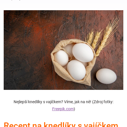
Hračky
a
zábava
pro
děti
Těhotenské
Nejlepší knedlíky s vajíčkem? Víme, jak na ně! (Zdroj fotky:
oblečení
Freepik.com
)
Novinky
Recept na knedlíky s vajíčkem