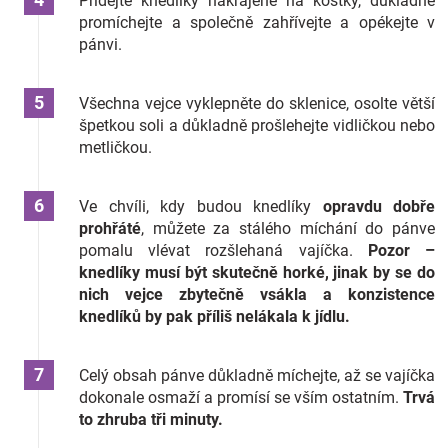
Přidejte knedlíky nakrájené na kostky, důkladně
promíchejte a společně zahřívejte a opékejte v
pánvi.
Všechna vejce vyklepněte do sklenice, osolte větší
špetkou soli a důkladně prošlehejte vidličkou nebo
metličkou.
Ve chvíli, kdy budou knedlíky
opravdu dobře
prohřáté
, můžete za stálého míchání do pánve
pomalu vlévat rozšlehaná vajíčka.
Pozor –
knedlíky musí být skutečně horké, jinak by se do
nich vejce zbytečně vsákla a konzistence
knedlíků by pak příliš nelákala k jídlu.
Celý obsah pánve důkladně míchejte, až se vajíčka
dokonale osmaží a promísí se vším ostatním.
Trvá
to zhruba tři minuty.