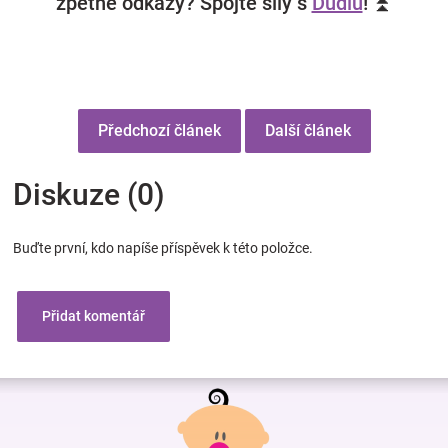
zpětné odkazy? Spojte síly s
Dudlu
! ⏫
Předchozí článek
Další článek
Diskuze (0)
Buďte první, kdo napíše příspěvek k této položce.
Přidat komentář
Z
á
p