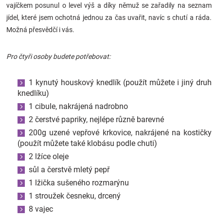
vajíčkem posunul o level výš a díky němuž se zařadily na seznam
jídel, které jsem ochotná jednou za čas uvařit, navíc s chutí a ráda.
Možná přesvědčí i vás.
Pro čtyři osoby budete potřebovat:
1 kynutý houskový knedlík (použít můžete i jiný druh
knedlíku)
1 cibule, nakrájená nadrobno
2 čerstvé papriky, nejlépe různě barevné
200g uzené vepřové krkovice, nakrájené na kostičky
(použít můžete také klobásu podle chuti)
2 lžíce oleje
sůl a čerstvě mletý pepř
1 lžička sušeného rozmarýnu
1 stroužek česneku, drcený
8 vajec