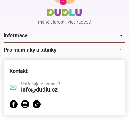
a
t
í
méně starostí, více radostí
Informace
Pro maminky a tatínky
Kontakt
Potřebujete poradit?
info@dudlu.cz