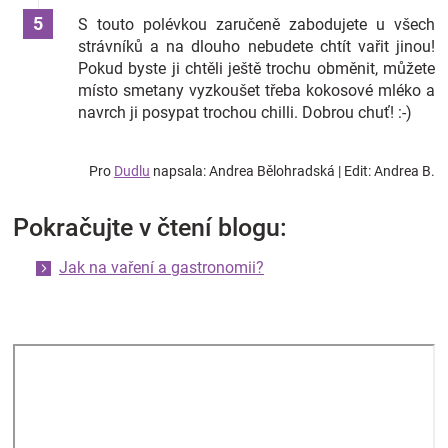
S touto polévkou zaručeně zabodujete u všech
strávníků a na dlouho nebudete chtít vařit jinou!
Pokud byste ji chtěli ještě trochu obměnit, můžete
místo smetany vyzkoušet třeba kokosové mléko a
navrch ji posypat trochou chilli. Dobrou chuť! :-)
Pro
Dudlu
napsala: Andrea Bělohradská | Edit: Andrea B.
Pokračujte v čtení blogu:
Jak na vaření a gastronomii?