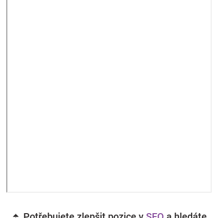
⏫ Potřebujete zlepšit pozice v
SEO
a hledáte