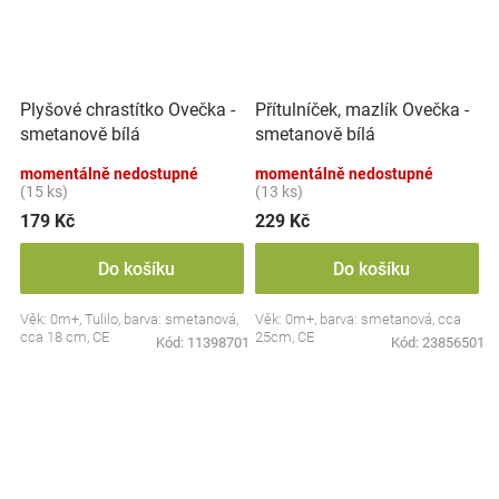
Plyšové chrastítko Ovečka -
Přítulníček, mazlík Ovečka -
smetanově bílá
smetanově bílá
momentálně nedostupné
momentálně nedostupné
(15 ks)
(13 ks)
179 Kč
229 Kč
Do košíku
Do košíku
Věk: 0m+, Tulilo, barva: smetanová,
Věk: 0m+, barva: smetanová, cca
cca 18 cm, CE
25cm, CE
Kód:
11398701
Kód:
23856501