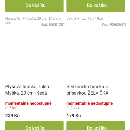
Do košíku
Do košíku
Hencz, 0m+, Výška 29 cm. Mořská
Věk: 3 +, roz. 19 x 19cm
víla
Kód:
86381201
Kód:
92608601
Plyšová hračka Tulilo
Senzorická hračka s
Myška, 20 cm - šedá
přísavkou ŽELVIČKA
momentálně nedostupné
momentálně nedostupné
(17 ks)
(13 ks)
239 Kč
179 Kč
Do košíku
Do košíku