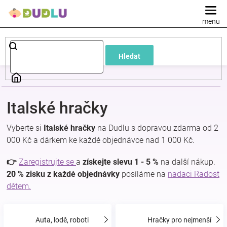
Přejít
na
obsah
Dětské
Hledat
a
kojenecké
Italské hračky
oblečení
Vyberte si
Italské hračky
na Dudlu s dopravou zdarma od 2
000 Kč a dárkem ke každé objednávce nad 1 000 Kč.
Pokojíček
👉
Zaregistrujte se
a
získejte slevu 1 - 5 %
na další nákup.
a
20 % zisku z každé objednávky
posíláme na
nadaci Radost
dětem.
kojenecká
Auta, lodě, roboti
Hračky pro nejmenší
výbava