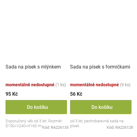
Sada na písek s mlýnkem
Sada na písek s formičkami
momentálně nedostupné
(1 ks)
momentálně nedostupné
(9 ks)
95 Kč
56 Kč
Do košíku
Do košíku
Doporučený věk od 3 let. Rozměr:
od 3 let, pestrobarevná sada na
Š150×V240×H160 mm
písek
Kód:
RA226135
Kód:
RA226128