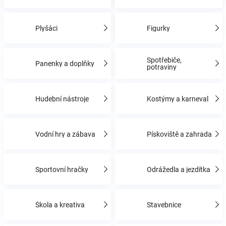
Hračky
Plyšáci
Figurky
a
Spotřebiče,
Panenky a doplňky
potraviny
zábava
Hudební nástroje
Kostýmy a karneval
pro
děti
Vodní hry a zábava
Pískoviště a zahrada
Těhotenské
Sportovní hračky
Odrážedla a jezdítka
oblečení
Škola a kreativa
Stavebnice
Novinky