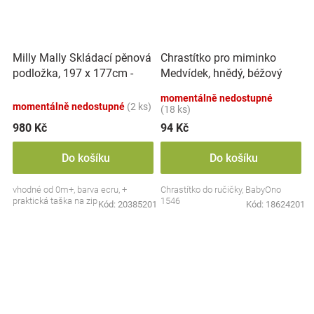
Milly Mally Skládací pěnová
Chrastítko pro miminko
podložka, 197 x 177cm -
Medvídek, hnědý, béžový
Play Deer
momentálně nedostupné
momentálně nedostupné
(2 ks)
(18 ks)
980 Kč
94 Kč
Do košíku
Do košíku
vhodné od 0m+, barva ecru, +
Chrastítko do ručičky, BabyOno
praktická taška na zip
1546
Kód:
20385201
Kód:
18624201