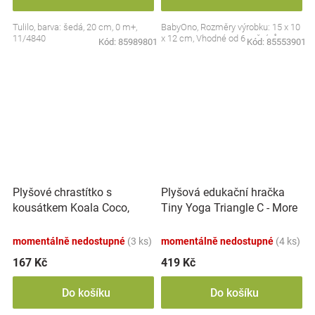
Tulilo, barva: šedá, 20 cm, 0 m+,
BabyOno, Rozměry výrobku: 15 x 10
11/4840
x 12 cm, Vhodné od 6 měsíců
Kód:
85989801
Kód:
85553901
Plyšové chrastítko s
Plyšová edukační hračka
kousátkem Koala Coco,
Tiny Yoga Triangle C - More
šedá
Collection - černá/červená,
BabyOno
momentálně nedostupné
(3 ks)
momentálně nedostupné
(4 ks)
167 Kč
419 Kč
Do košíku
Do košíku