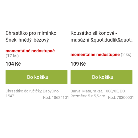
Kousátko silikonové -
Chrastítko pro miminko
masážní &quot;dudlík&quot;,
Šnek, hnědý, béžový
BabyOno
momentálně nedostupné
momentálně nedostupné
(2 ks)
(17 ks)
104 Kč
109 Kč
Do košíku
Do košíku
Chrastítko do ručičky, BabyOno
Barva: Máta, nr.kat. 1008/03, BO,
1547
Rozměry: 5 x 5,5 cm
Kód:
18624101
Kód:
70300001