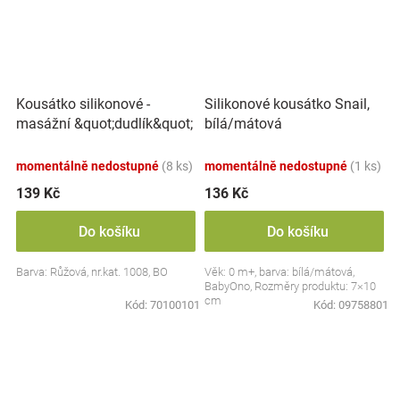
Kousátko silikonové -
Silikonové kousátko Snail,
masážní &quot;dudlík&quot;
bílá/mátová
momentálně nedostupné
(8 ks)
momentálně nedostupné
(1 ks)
139 Kč
136 Kč
Do košíku
Do košíku
Barva: Růžová, nr.kat. 1008, BO
Věk: 0 m+, barva: bílá/mátová,
BabyOno, Rozměry produktu: 7×10
cm
Kód:
70100101
Kód:
09758801