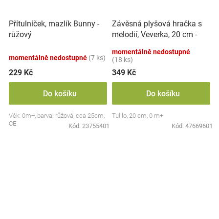
Závěsná plyšová hračka s
Přítulníček, mazlík Bunny -
melodií, Veverka, 20 cm -
růžový
hnědá
momentálně nedostupné
momentálně nedostupné
(7 ks)
(18 ks)
229 Kč
349 Kč
Do košíku
Do košíku
Věk: 0m+, barva: růžová, cca 25cm,
Tulilo, 20 cm, 0 m+
CE
Kód:
23755401
Kód:
47669601