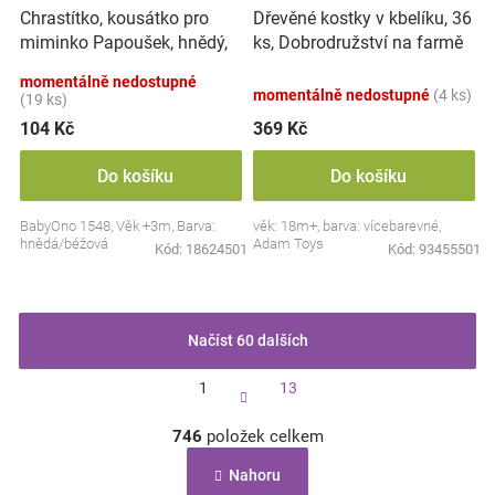
Chrastítko, kousátko pro
Dřevěné kostky v kbelíku, 36
miminko Papoušek, hnědý,
ks, Dobrodružství na farmě
béžový
momentálně nedostupné
momentálně nedostupné
(4 ks)
(19 ks)
104 Kč
369 Kč
Do košíku
Do košíku
BabyOno 1548, Věk +3m, Barva:
věk: 18m+, barva: vícebarevné,
hnědá/béžová
Adam Toys
Kód:
18624501
Kód:
93455501
Načíst 60 dalších
S
1
13
t
r
O
á
746
položek celkem
v
n
l
k
Nahoru
á
o