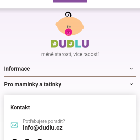
d
v
a
á
Z
c
n
á
í
í
p
p
r
a
v
t
k
í
y
méně starostí, více radostí
v
ý
p
Informace
i
s
Pro maminky a tatínky
u
Kontakt
Potřebujete poradit?
info@dudlu.cz