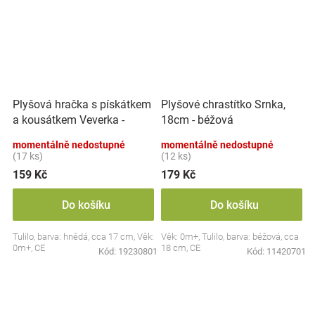
Plyšová hračka s pískátkem
Plyšové chrastítko Srnka,
a kousátkem Veverka -
18cm - béžová
hnědá
momentálně nedostupné
momentálně nedostupné
(17 ks)
(12 ks)
159 Kč
179 Kč
Do košíku
Do košíku
Tulilo, barva: hnědá, cca 17 cm, Věk:
Věk: 0m+, Tulilo, barva: béžová, cca
0m+, CE
18 cm, CE
Kód:
19230801
Kód:
11420701