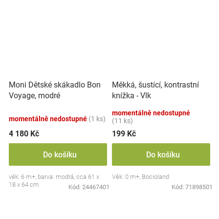
Moni Dětské skákadlo Bon
Měkká, šustící, kontrastní
Voyage, modré
knížka - Vlk
momentálně nedostupné
momentálně nedostupné
(1 ks)
(11 ks)
4 180 Kč
199 Kč
Do košíku
Do košíku
věk: 6 m+, barva: modrá, cca 61 x
Věk: 0 m+, Bocioland
18 x 64 cm
Kód:
24467401
Kód:
71898501