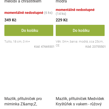
melodií a chrastítkem
modrá
Lvíček, 18 cm - béžová
momentálně nedostupné
momentálně nedostupné
(6 ks)
(14 ks)
349 Kč
229 Kč
Do košíku
Do košíku
Tulilo, 18 cm, 0 m+
Věk: 0m+, barva: modrá, cca 25cm,
CE
Kód:
47669301
Kód:
23755501
Mazlík, přítulníček pro
Mazlík, přítulníček Medvídek
miminka Z&amp;Z,
Kryštůfek s vakem - růžový