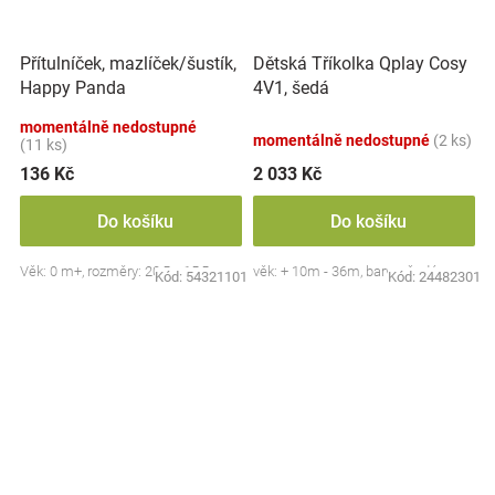
Přítulníček, mazlíček/šustík,
Dětská Tříkolka Qplay Cosy
Happy Panda
4V1, šedá
momentálně nedostupné
momentálně nedostupné
(2 ks)
(11 ks)
136 Kč
2 033 Kč
Do košíku
Do košíku
Věk: 0 m+, rozměry: 20,5 x 15,5 cm
věk: + 10m - 36m, barva: šedá
Kód:
54321101
Kód:
24482301