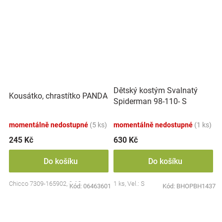
Dětský kostým Svalnatý
Kousátko, chrastítko PANDA
Spiderman 98-110- S
momentálně nedostupné
(5 ks)
momentálně nedostupné
(1 ks)
245 Kč
630 Kč
Do košíku
Do košíku
Chicco 7309-165902, 0-18m
1 ks, Vel.: S
Kód:
06463601
Kód:
BHOPBH1437