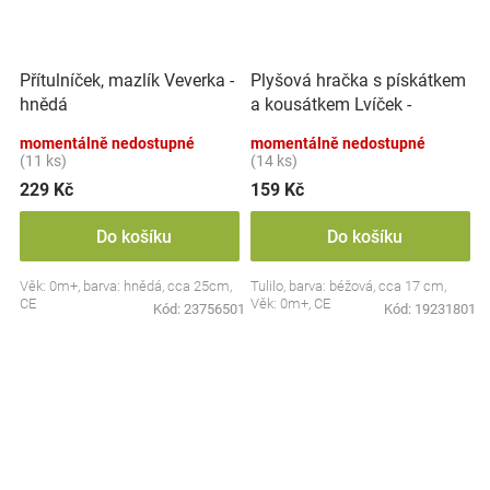
Plyšová hračka s pískátkem
Přítulníček, mazlík Veverka -
a kousátkem Lvíček -
hnědá
béžová
momentálně nedostupné
momentálně nedostupné
(11 ks)
(14 ks)
229 Kč
159 Kč
Do košíku
Do košíku
Věk: 0m+, barva: hnědá, cca 25cm,
Tulilo, barva: béžová, cca 17 cm,
CE
Věk: 0m+, CE
Kód:
23756501
Kód:
19231801