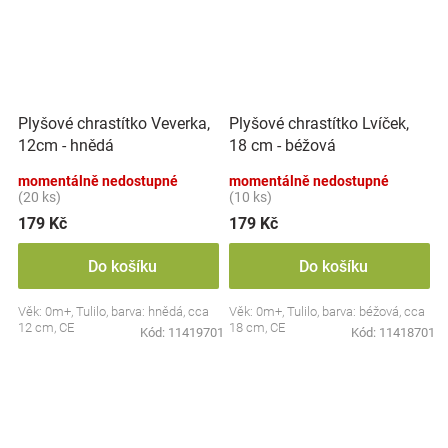
Plyšové chrastítko Veverka,
Plyšové chrastítko Lvíček,
12cm - hnědá
18 cm - béžová
momentálně nedostupné
momentálně nedostupné
(20 ks)
(10 ks)
179 Kč
179 Kč
Do košíku
Do košíku
Věk: 0m+, Tulilo, barva: hnědá, cca
Věk: 0m+, Tulilo, barva: béžová, cca
12 cm, CE
18 cm, CE
Kód:
11419701
Kód:
11418701