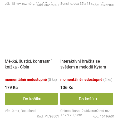
věk: 18 m+, rozměry: 16 x 9,5 x 4 cm
Sensillo, cca 35 x 13 cm, od 0m+
Kód:
36296301
Kód:
98762801
Interaktivní hračka se
Měkká, šustící, kontrastní
světlem a melodií Kytara
knížka - Čísla
Žirafa, žlutá/oranžová
momentálně nedostupné
(5 ks)
momentálně nedostupné
(2 ks)
179 Kč
136 Kč
Do košíku
Do košíku
Věk: 0 m+, Bocioland
Chicco, Barva: žlutá/oranžová, roz.:
17 x 9 x 1,5 cm
Kód:
71798501
Kód:
16416601