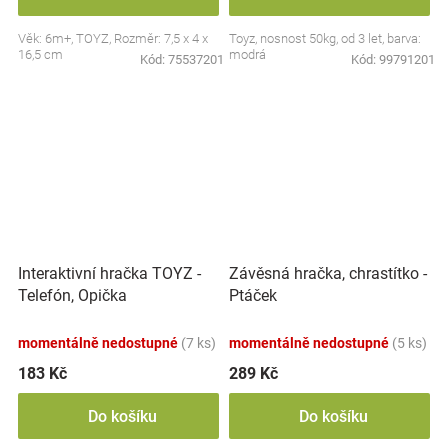
Věk: 6m+, TOYZ, Rozměr: 7,5 x 4 x
Toyz, nosnost 50kg, od 3 let, barva:
16,5 cm
modrá
Kód:
75537201
Kód:
99791201
Interaktivní hračka TOYZ -
Závěsná hračka, chrastítko -
Telefón, Opička
Ptáček
momentálně nedostupné
(7 ks)
momentálně nedostupné
(5 ks)
183 Kč
289 Kč
Do košíku
Do košíku