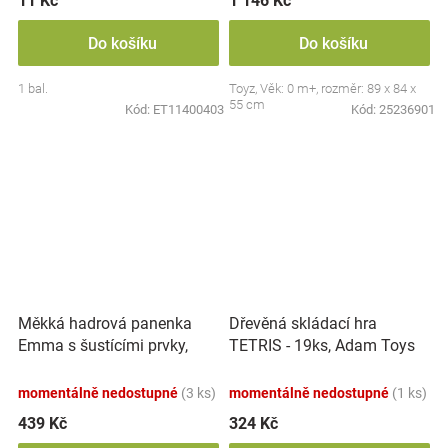
11 Kč
1 146 Kč
Do košíku
Do košíku
1 bal.
Toyz, Věk: 0 m+, rozměr: 89 x 84 x
55 cm
Kód:
ET11400403
Kód:
25236901
Měkká hadrová panenka
Dřevěná skládací hra
Emma s šustícími prvky,
TETRIS - 19ks, Adam Toys
modrá
momentálně nedostupné
(3 ks)
momentálně nedostupné
(1 ks)
439 Kč
324 Kč