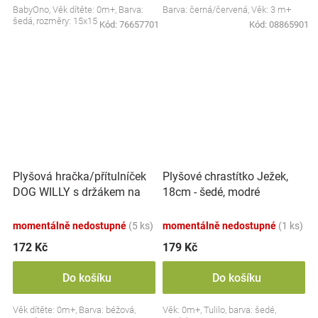
BabyOno, Věk dítěte: 0m+, Barva:
Barva: černá/červená, Věk: 3 m+
šedá, rozměry: 15x15 cm.
Kód:
76657701
Kód:
08865901
Plyšová hračka/přítulníček
Plyšové chrastítko Ježek,
DOG WILLY s držákem na
18cm - šedé, modré
dudlík BabyOno, béžový
momentálně nedostupné
(5 ks)
momentálně nedostupné
(1 ks)
172 Kč
179 Kč
Do košíku
Do košíku
Věk dítěte: 0m+, Barva: béžová,
Věk: 0m+, Tulilo, barva: šedé,