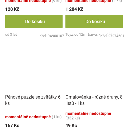
momentálně nedostupné
(9 ks)
momentálně nedostupné
(2 ks)
120 Kč
1 284 Kč
Do košíku
Do košíku
od 3 let
Toyz, od 12m, barva: koral/růžová
Kód:
RA900107
Kód:
27274501
Pěnové puzzle se zvířátky 6
Omalovánka - různé druhy, 8
ks
listů - 1ks
momentálně nedostupné
momentálně nedostupné
(1 ks)
(332 ks)
167 Kč
49 Kč