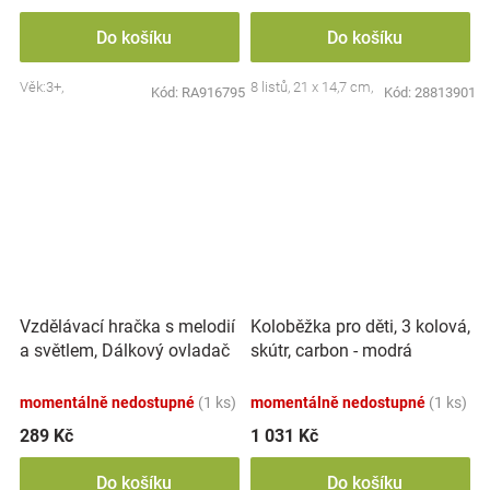
Do košíku
Do košíku
Věk:3+,
8 listů, 21 x 14,7 cm,
Kód:
RA916795
Kód:
28813901
Vzdělávací hračka s melodií
Koloběžka pro děti, 3 kolová,
a světlem, Dálkový ovladač
skútr, carbon - modrá
momentálně nedostupné
(1 ks)
momentálně nedostupné
(1 ks)
289 Kč
1 031 Kč
Do košíku
Do košíku