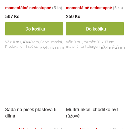
Medvídek s krajkou, modrý
momentálně nedostupné
(5 ks)
momentálně nedostupné
(5 ks)
507 Kč
250 Kč
Do košíku
Do košíku
Věk: 0 m+, 40x40 cm, Barva: modrá,
Věk: 0 m+, rozměr: 31 x 17 cm,
Produkt není hračka.
materiál: antialergenní termofrotte
Kód:
80711301
Kód:
81241101
Sada na písek plastová 6
Multifunkční chodítko 5v1 -
dílná
růžové