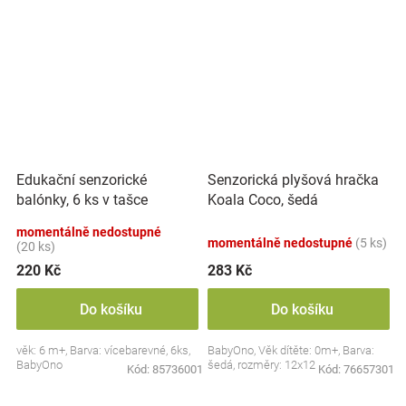
Edukační senzorické
Senzorická plyšová hračka
balónky, 6 ks v tašce
Koala Coco, šedá
momentálně nedostupné
momentálně nedostupné
(5 ks)
(20 ks)
220 Kč
283 Kč
Do košíku
Do košíku
věk: 6 m+, Barva: vícebarevné, 6ks,
BabyOno, Věk dítěte: 0m+, Barva:
BabyOno
šedá, rozměry: 12x12 cm.
Kód:
85736001
Kód:
76657301