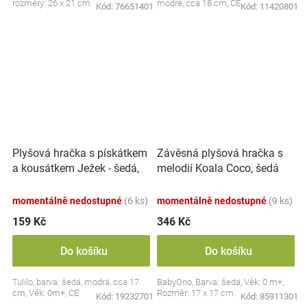
rozměry: 26 x 21 cm
modré, cca 18 cm, CE
Kód:
76651401
Kód:
11420801
Plyšová hračka s pískátkem
Závěsná plyšová hračka s
a kousátkem Ježek - šedá,
melodií Koala Coco, šedá
modrá
momentálně nedostupné
(6 ks)
momentálně nedostupné
(9 ks)
159 Kč
346 Kč
Do košíku
Do košíku
Tulilo, barva: šedá, modrá, cca 17
BabyOno, Barva: šedá, Věk: 0 m+,
cm, Věk: 0m+, CE
Rozměr: 17 x 17 cm.
Kód:
19232701
Kód:
85911301