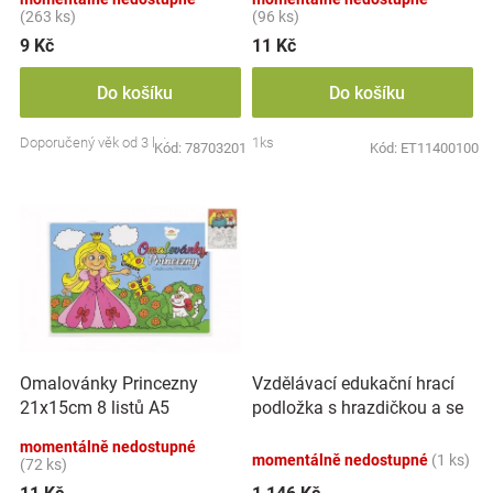
t
(263 ks)
(96 ks)
ů
9 Kč
11 Kč
Do košíku
Do košíku
Doporučený věk od 3 let
1ks
Kód:
78703201
Kód:
ET11400100
Vzdělávací edukační hrací
Omalovánky Princezny
podložka s hrazdičkou a se
21x15cm 8 listů A5
zvuky, Safari
momentálně nedostupné
momentálně nedostupné
(1 ks)
(72 ks)