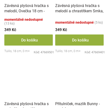
Závěsná plyšová hračka s
Závěsná plyšová hračka s
melodií, Ovečka 18 cm -
melodií a chrastítkem Srnka,
smetanově bílá
18 cm - béžová
momentálně nedostupné
momentálně nedostupné
(5 ks)
(13 ks)
349 Kč
349 Kč
Do košíku
Do košíku
Tulilo, 18 cm, 0 m+
Tulilo, 18 cm, 0 m+
Kód:
47669501
Kód:
47669401
Závěsná plyšová hračka s
Přítulníček, mazlík Bunny -