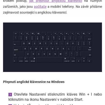
krokem postup,
jak přepnout anglickou klávesnici
na různých
zařízeních, jako jsou
počítače
a mobilní telefony. Na závěr přidáme
Hračky
zajímavost související s anglickou klávesnicí.
a
zábava
pro
děti
Těhotenské
Přepnutí anglické klávesnice na Windows
oblečení
Otevřete Nastavení stisknutím kláves Win + I nebo
Novinky
kliknutím na ikonu Nastavení v nabídce Start.