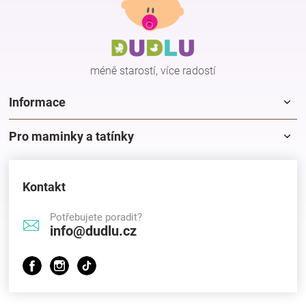
p
a
t
í
méně starostí, více radostí
Informace
Pro maminky a tatínky
Kontakt
Potřebujete poradit?
info@dudlu.cz