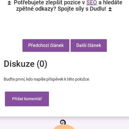
⏫ Potřebujete zlepšit pozice v
SEO
a hledáte
zpětné odkazy? Spojte síly s Dudlu! ⏫
Předchozí článek
Další článek
Diskuze (0)
Buďte první, kdo napíše příspěvek k této položce.
Přidat komentář
Z
á