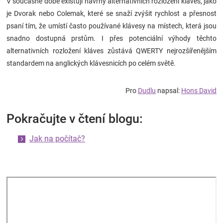
V současné době existují návrhy alternativních rozložení kláves, jako
je Dvorak nebo Colemak, které se snaží zvýšit rychlost a přesnost
psaní tím, že umístí často používané klávesy na místech, která jsou
snadno dostupná prstům. I přes potenciální výhody těchto
alternativních rozložení kláves zůstává QWERTY nejrozšířenějším
standardem na anglických klávesnicích po celém světě.
Pro
Dudlu
napsal:
Hons David
Pokračujte v čtení blogu:
Jak na počítač?