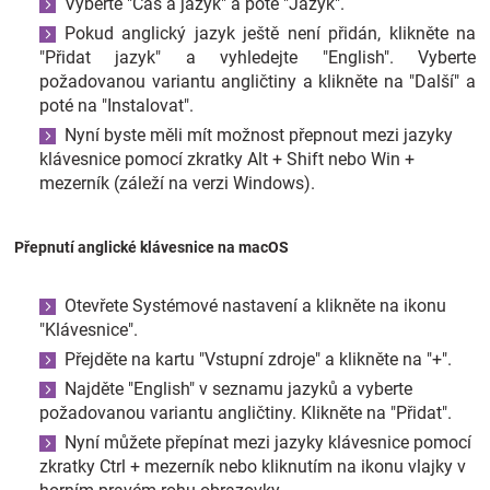
Vyberte "Čas a jazyk" a poté "Jazyk".
Značky
Pokud anglický jazyk ještě není přidán, klikněte na
"Přidat jazyk" a vyhledejte "English". Vyberte
Blog
požadovanou variantu angličtiny a klikněte na "Další" a
poté na "Instalovat".
Nyní byste měli mít možnost přepnout mezi jazyky
Hračkářství
klávesnice pomocí zkratky Alt + Shift nebo Win +
mezerník (záleží na verzi Windows).
Přihlášení
Přepnutí anglické klávesnice na macOS
Otevřete Systémové nastavení a klikněte na ikonu
"Klávesnice".
Přejděte na kartu "Vstupní zdroje" a klikněte na "+".
Najděte "English" v seznamu jazyků a vyberte
požadovanou variantu angličtiny. Klikněte na "Přidat".
Nyní můžete přepínat mezi jazyky klávesnice pomocí
zkratky Ctrl + mezerník nebo kliknutím na ikonu vlajky v