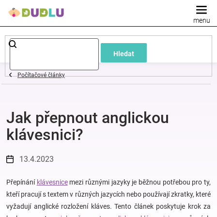
Přejít
na
obsah
Dětské
Hledat
a
Počítačové články
kojenecké
Jak přepnout anglickou
oblečení
klávesnici?
Pokojíček
13.4.2023
a
Přepínání
klávesnice
mezi různými jazyky je běžnou potřebou pro ty,
kojenecká
kteří pracují s textem v různých jazycích nebo používají zkratky, které
vyžadují anglické rozložení kláves. Tento článek poskytuje krok za
výbava