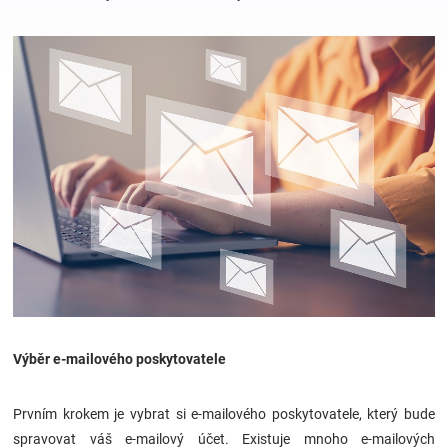
Hračky
a
zábava
pro
děti
Těhotenské
Výběr e-mailového poskytovatele
oblečení
Prvním krokem je vybrat si e-mailového poskytovatele, který bude
Novinky
spravovat váš e-mailový účet. Existuje mnoho e-mailových