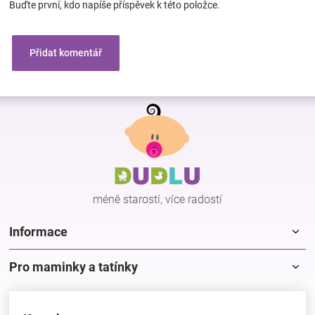
Buďte první, kdo napíše příspěvek k této položce.
Přidat komentář
Z
á
p
a
t
í
méně starostí, více radostí
Informace
Pro maminky a tatínky