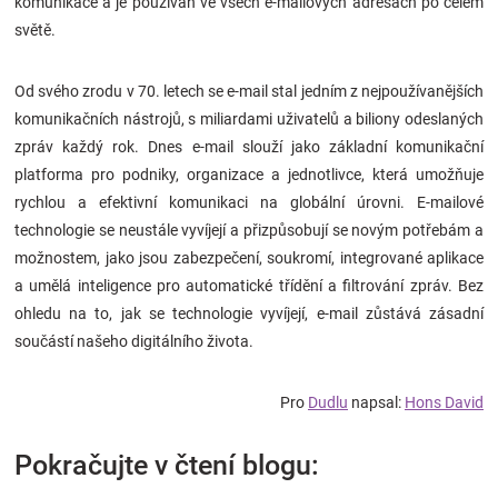
komunikace a je používán ve všech e-mailových adresách po celém
světě.
Od svého zrodu v 70. letech se e-mail stal jedním z nejpoužívanějších
komunikačních nástrojů, s miliardami uživatelů a biliony odeslaných
zpráv každý rok. Dnes e-mail slouží jako základní komunikační
platforma pro podniky, organizace a jednotlivce, která umožňuje
rychlou a efektivní komunikaci na globální úrovni. E-mailové
technologie se neustále vyvíjejí a přizpůsobují se novým potřebám a
možnostem, jako jsou zabezpečení, soukromí, integrované aplikace
a umělá inteligence pro automatické třídění a filtrování zpráv. Bez
ohledu na to, jak se technologie vyvíjejí, e-mail zůstává zásadní
součástí našeho digitálního života.
Pro
Dudlu
napsal:
Hons David
Pokračujte v čtení blogu: