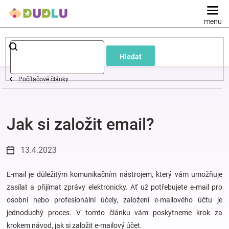
Přejít
na
obsah
Dětské
Hledat
a
Počítačové články
kojenecké
Jak si založit email?
oblečení
Pokojíček
13.4.2023
a
E-mail je důležitým komunikačním nástrojem, který vám umožňuje
zasílat a přijímat zprávy elektronicky. Ať už potřebujete e-mail pro
osobní nebo profesionální účely, založení e-mailového účtu je
kojenecká
jednoduchý proces. V tomto článku vám poskytneme krok za
krokem návod, jak si založit e-mailový účet.
výbava