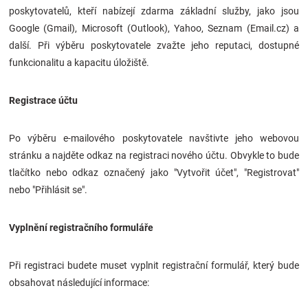
poskytovatelů, kteří nabízejí zdarma základní služby, jako jsou
Značky
Google (Gmail), Microsoft (Outlook), Yahoo, Seznam (Email.cz) a
další. Při výběru poskytovatele zvažte jeho reputaci, dostupné
Blog
funkcionalitu a kapacitu úložiště.
Hračkářství
Registrace účtu
Přihlášení
Po výběru e-mailového poskytovatele navštivte jeho webovou
stránku a najděte odkaz na registraci nového účtu. Obvykle to bude
tlačítko nebo odkaz označený jako "Vytvořit účet", "Registrovat"
nebo "Přihlásit se".
Vyplnění registračního formuláře
Při registraci budete muset vyplnit registrační formulář, který bude
obsahovat následující informace: