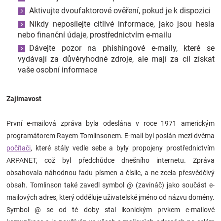
Aktivujte dvoufaktorové ověření, pokud je k dispozici
Nikdy neposílejte citlivé informace, jako jsou hesla
nebo finanční údaje, prostřednictvím e-mailu
Dávejte pozor na phishingové e-maily, které se
vydávají za důvěryhodné zdroje, ale mají za cíl získat
vaše osobní informace
Zajímavost
První e-mailová zpráva byla odeslána v roce 1971 americkým
programátorem Rayem Tomlinsonem. E-mail byl poslán mezi dvěma
počítači
, které stály vedle sebe a byly propojeny prostřednictvím
ARPANET, což byl předchůdce dnešního internetu. Zpráva
obsahovala náhodnou řadu písmen a číslic, a ne zcela přesvědčivý
obsah. Tomlinson také zavedl symbol @ (zavináč) jako součást e-
mailových adres, který odděluje uživatelské jméno od názvu domény.
Symbol @ se od té doby stal ikonickým prvkem e-mailové