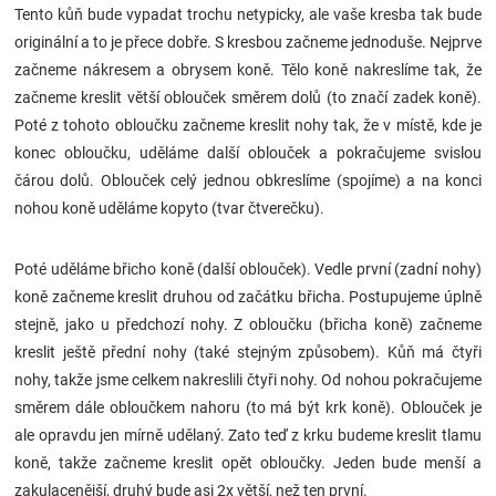
Tento kůň bude vypadat trochu netypicky, ale vaše kresba tak bude
Značky
originální a to je přece dobře. S kresbou začneme jednoduše. Nejprve
začneme nákresem a obrysem koně. Tělo koně nakreslíme tak, že
Blog
začneme kreslit větší oblouček směrem dolů (to značí zadek koně).
Poté z tohoto obloučku začneme kreslit nohy tak, že v místě, kde je
Hračkářství
konec obloučku, uděláme další oblouček a pokračujeme svislou
čárou dolů. Oblouček celý jednou obkreslíme (spojíme) a na konci
Přihlášení
nohou koně uděláme kopyto (tvar čtverečku).
Poté uděláme břicho koně (další oblouček). Vedle první (zadní nohy)
koně začneme kreslit druhou od začátku břicha. Postupujeme úplně
stejně, jako u předchozí nohy. Z obloučku (břicha koně) začneme
kreslit ještě přední nohy (také stejným způsobem). Kůň má čtyři
nohy, takže jsme celkem nakreslili čtyři nohy. Od nohou pokračujeme
směrem dále obloučkem nahoru (to má být krk koně). Oblouček je
ale opravdu jen mírně udělaný. Zato teď z krku budeme kreslit tlamu
koně, takže začneme kreslit opět obloučky. Jeden bude menší a
zakulacenější, druhý bude asi 2x větší, než ten první.