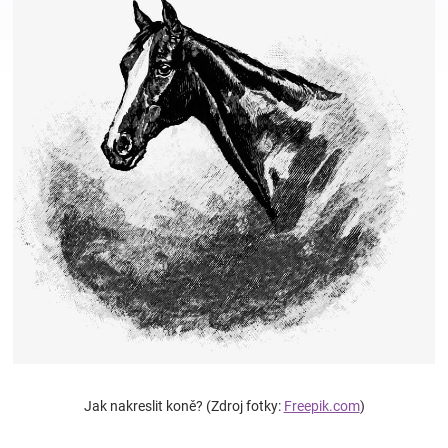
Hračky
a
zábava
pro
děti
Těhotenské
oblečení
Jak nakreslit koně? (Zdroj fotky:
Freepik.com
)
Novinky