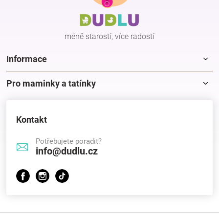
a
t
í
méně starostí, více radostí
Informace
Pro maminky a tatínky
Kontakt
Potřebujete poradit?
info@dudlu.cz