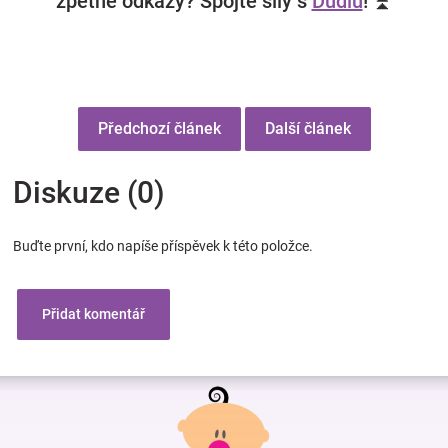
zpětné odkazy? Spojte síly s
Dudlu
! ⏫
Předchozí článek
Další článek
Diskuze (0)
Buďte první, kdo napíše příspěvek k této položce.
Přidat komentář
Z
á
p