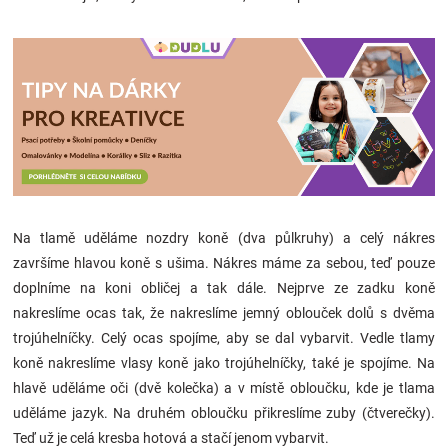
Na tlamě uděláme nozdry koně (dva půlkruhy) a celý nákres
završíme hlavou koně s ušima. Nákres máme za sebou, teď pouze
doplníme na koni obličej a tak dále. Nejprve ze zadku koně
nakreslíme ocas tak, že nakreslíme jemný oblouček dolů s dvěma
trojúhelníčky. Celý ocas spojíme, aby se dal vybarvit. Vedle tlamy
koně nakreslíme vlasy koně jako trojúhelníčky, také je spojíme. Na
hlavě uděláme oči (dvě kolečka) a v místě obloučku, kde je tlama
uděláme jazyk. Na druhém obloučku přikreslíme zuby (čtverečky).
Teď už je celá kresba hotová a stačí jenom vybarvit.