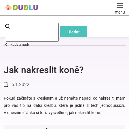
Přejít
na
obsah
Dětské
Hledat
a
Kudy z nudy
kojenecké
Jak nakreslit koně?
oblečení
Pokojíček
5.1.2022
a
Pokud začínáte s kreslením a už nemáte nápad, co nakreslit, mám
pro vás tip na další kresbu, která je jedna z těch jednodušších.
V dnešním článku si totiž vysvětlíme, jak nakreslit koně.
kojenecká
výbava