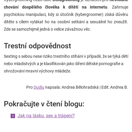
chování dospělého člověka k dítěti na internetu
. Zahrnuje
psychickou manipulaci, kdy si útočník (kybergroomer) získá důvěru
dítěte s cílem vylákat ho na osobní setkání a sexuálně ho zneužít.
Zde se samozřejmě jedná o velice závažnou věc.
Trestní odpovědnost
Sexting s sebou nese riziko trestního stíhání v případě, že se týká dětí
nebo mladistvých a je klasifikován jako šíření dětské pornografie a
ohrožování mravní výchovy mládeže.
Pro
Dudlu
napsala: Andrea Bělohradská | Edit: Andrea B.
Pokračujte v čtení blogu:
Jak na lásku, sex a trápení?