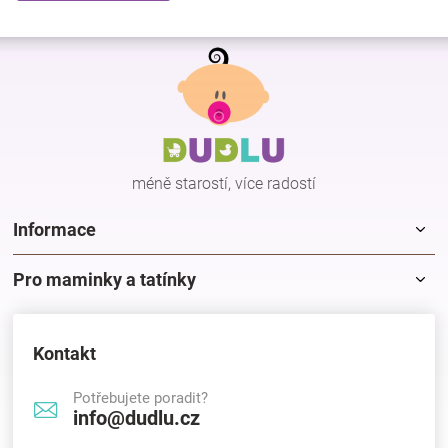
Z
á
p
a
t
í
méně starostí, více radostí
Informace
Pro maminky a tatínky
Kontakt
Potřebujete poradit?
info@dudlu.cz