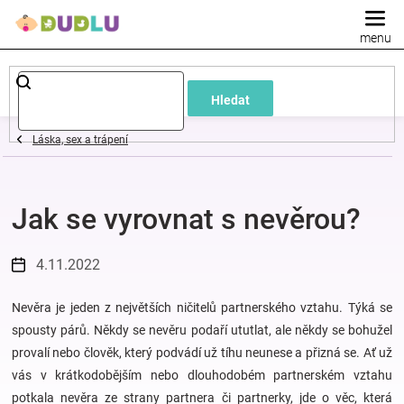
Přejít
na
obsah
Dětské
Hledat
a
Láska, sex a trápení
kojenecké
Jak se vyrovnat s nevěrou?
oblečení
Pokojíček
4.11.2022
a
Nevěra je jeden z největších ničitelů partnerského vztahu. Týká se
spousty párů. Někdy se nevěru podaří ututlat, ale někdy se bohužel
provalí nebo člověk, který podvádí už tíhu neunese a přizná se. Ať už
kojenecká
vás v krátkodobějším nebo dlouhodobém partnerském vztahu
potkala nevěra ze strany partnera či partnerky, jde o věc, která
výbava