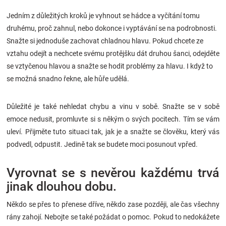
Značky
Jedním z důležitých kroků je vyhnout se hádce a vyčítání tomu
druhému, proč zahnul, nebo dokonce i vyptávání se na podrobnosti.
Blog
Snažte si jednoduše zachovat chladnou hlavu. Pokud chcete ze
vztahu odejít a nechcete svému protějšku dát druhou šanci, odejděte
Hračkářství
se vztyčenou hlavou a snažte se hodit problémy za hlavu. I když to
se možná snadno řekne, ale hůře udělá.
Přihlášení
Důležité je také nehledat chybu a vinu v sobě. Snažte se v sobě
emoce nedusit, promluvte si s někým o svých pocitech. Tím se vám
uleví. Přijměte tuto situaci tak, jak je a snažte se člověku, který vás
podvedl, odpustit. Jedině tak se budete moci posunout vpřed.
Vyrovnat se s nevěrou každému trvá
jinak dlouhou dobu.
Někdo se přes to přenese dříve, někdo zase později, ale čas všechny
rány zahojí. Nebojte se také požádat o pomoc. Pokud to nedokážete