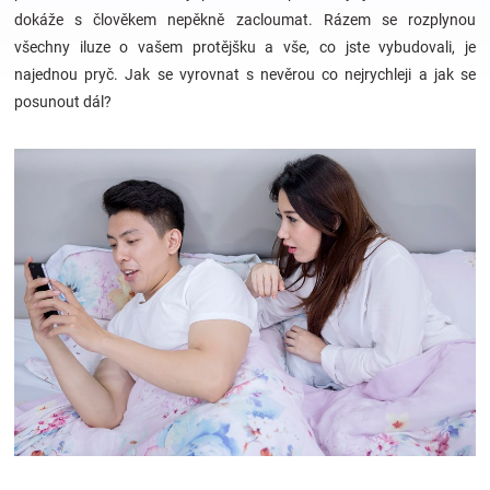
dokáže s člověkem nepěkně zacloumat. Rázem se rozplynou
všechny iluze o vašem protějšku a vše, co jste vybudovali, je
Hračky
najednou pryč. Jak se vyrovnat s nevěrou co nejrychleji a jak se
posunout dál?
a
zábava
pro
děti
Těhotenské
oblečení
Novinky