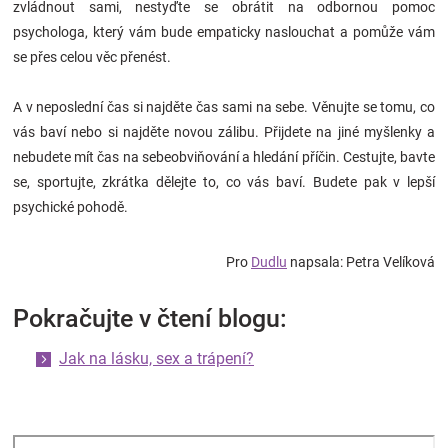
zvládnout sami, nestyďte se obrátit na odbornou pomoc
psychologa, který vám bude empaticky naslouchat a pomůže vám
se přes celou věc přenést.
A v neposlední čas si najděte čas sami na sebe. Věnujte se tomu, co
vás baví nebo si najděte novou zálibu. Přijdete na jiné myšlenky a
nebudete mít čas na sebeobviňování a hledání příčin. Cestujte, bavte
se, sportujte, zkrátka dělejte to, co vás baví. Budete pak v lepší
psychické pohodě.
Pro
Dudlu
napsala: Petra Velíková
Pokračujte v čtení blogu:
Jak na lásku, sex a trápení?