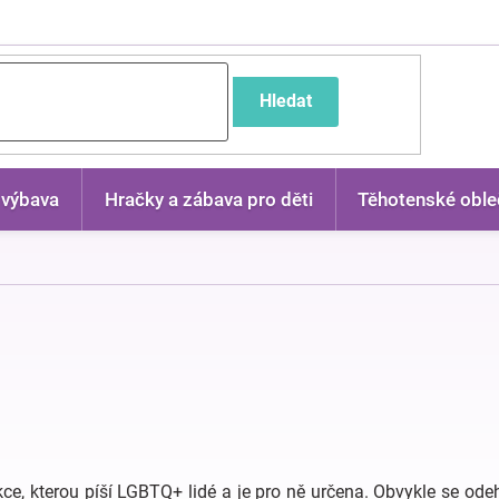
častější dotazy
Hledat
 výbava
Hračky a zábava pro děti
Těhotenské oble
kce, kterou píší LGBTQ+ lidé a je pro ně určena. Obvykle se ode