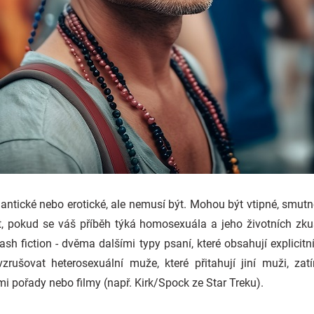
antické nebo erotické, ale nemusí být. Mohou být vtipné, smutn
 pokud se váš příběh týká homosexuála a jeho životních zku
h fiction - dvěma dalšími typy psaní, které obsahují explicitn
zrušovat heterosexuální muže, které přitahují jiní muži, zat
i pořady nebo filmy (např. Kirk/Spock ze Star Treku).