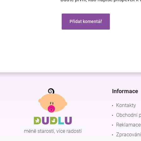
Přidat komentář
Z
á
p
Informace
a
t
Kontakty
í
Obchodní 
Reklamace 
méně starostí, více radostí
Zpracování