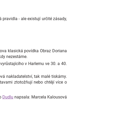
pravidla - ale existují určité zásady,
eova klasická povídka Obraz Doriana
kdy nezestárne.
vyrůstajícího v Harlemu ve 30. a 40.
á nakladatelství, tak malé tiskárny.
stavami ztotožňují nebo chtějí více o
o
Dudlu
napsala: Marcela Kalousová