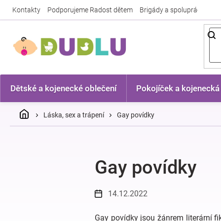
Přejít
Kontakty
Podporujeme Radost dětem
Brigády a spolupráce
Nej
na
obsah
Dětské a kojenecké oblečení
Pokojíček a kojenecká
Domů
Láska, sex a trápení
Gay povídky
Gay povídky
14.12.2022
Gay povídky jsou žánrem literární fi