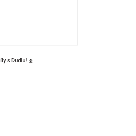
íly s Dudlu! ⏫