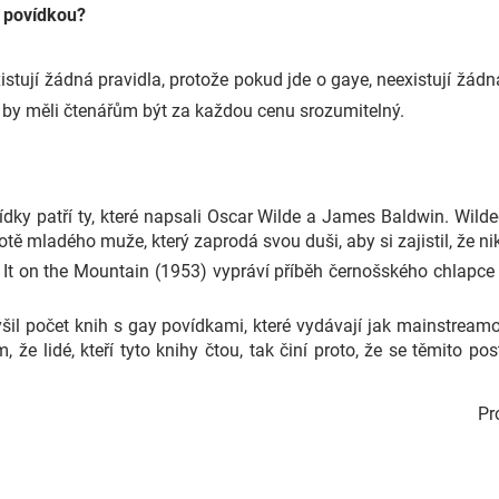
 povídkou?
tují žádná pravidla, protože pokud jde o gaye, neexistují žádná 
 by měli čtenářům být za každou cenu srozumitelný.
dky patří ty, které napsali Oscar Wilde a James Baldwin. Wild
tě mladého muže, který zaprodá svou duši, aby si zajistil, že ni
It on the Mountain (1953) vypráví příběh černošského chlapce 
šil počet knih s gay povídkami, které vydávají jak mainstreamov
 že lidé, kteří tyto knihy čtou, tak činí proto, že se těmito po
Pr