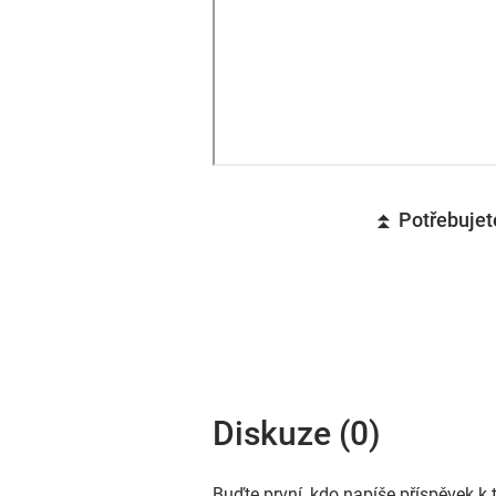
⏫ Potřebujete
Diskuze (0)
Buďte první, kdo napíše příspěvek k 