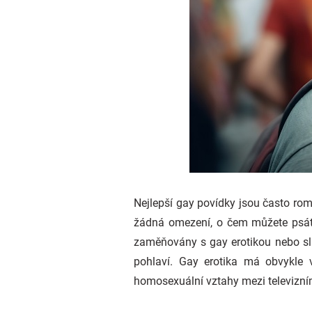
Nejlepší gay povídky jsou často rom
žádná omezení, o čem můžete psát,
zaměňovány s gay erotikou nebo slas
pohlaví. Gay erotika má obvykle v
homosexuální vztahy mezi televizním