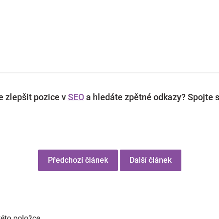
 zlepšit pozice v
SEO
a hledáte zpětné odkazy? Spojte s
Předchozí článek
Další článek
této položce.