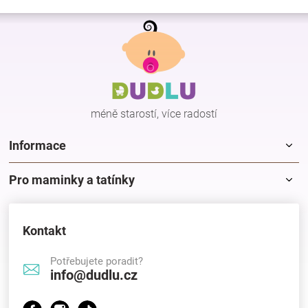
Z
á
p
a
t
í
méně starostí, více radostí
Informace
Pro maminky a tatínky
Kontakt
Potřebujete poradit?
info@dudlu.cz