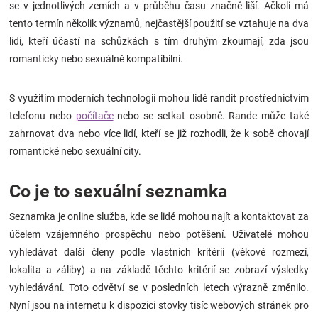
se v jednotlivých zemích a v průběhu času značně liší. Ačkoli má
Značky
tento termín několik významů, nejčastější použití se vztahuje na dva
lidi, kteří účastí na schůzkách s tím druhým zkoumají, zda jsou
Blog
romanticky nebo sexuálně kompatibilní.
Hračkářství
S využitím moderních technologií mohou lidé randit prostřednictvím
telefonu nebo
počítače
nebo se setkat osobně. Rande může také
Přihlášení
zahrnovat dva nebo více lidí, kteří se již rozhodli, že k sobě chovají
romantické nebo sexuální city.
Co je to sexuální seznamka
Seznamka je online služba, kde se lidé mohou najít a kontaktovat za
účelem vzájemného prospěchu nebo potěšení. Uživatelé mohou
vyhledávat další členy podle vlastních kritérií (věkové rozmezí,
lokalita a záliby) a na základě těchto kritérií se zobrazí výsledky
vyhledávání. Toto odvětví se v posledních letech výrazně změnilo.
Nyní jsou na internetu k dispozici stovky tisíc webových stránek pro