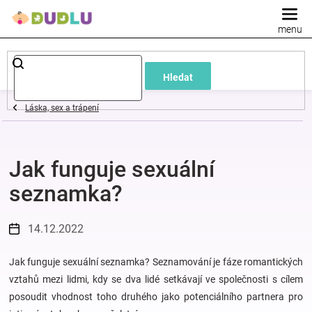
Přejít
na
obsah
Dětské
Hledat
a
Láska, sex a trápení
kojenecké
Jak funguje sexuální
oblečení
seznamka?
Pokojíček
14.12.2022
a
Jak funguje sexuální seznamka? Seznamování je fáze romantických
kojenecká
vztahů mezi lidmi, kdy se dva lidé setkávají ve společnosti s cílem
posoudit vhodnost toho druhého jako potenciálního partnera pro
výbava