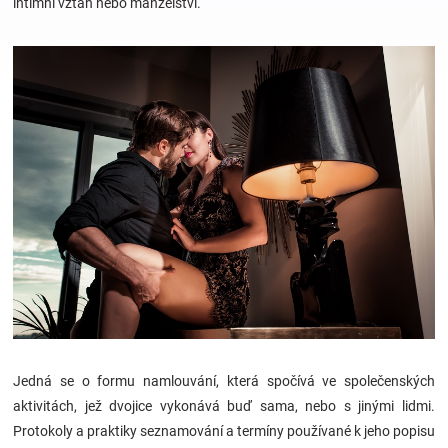
intimní vztah nebo manželství.
Hračky
a
zábava
pro
děti
Těhotenské
oblečení
Jedná se o formu namlouvání, která spočívá ve společenských
aktivitách, jež dvojice vykonává buď sama, nebo s jinými lidmi.
Novinky
Protokoly a praktiky seznamování a termíny používané k jeho popisu