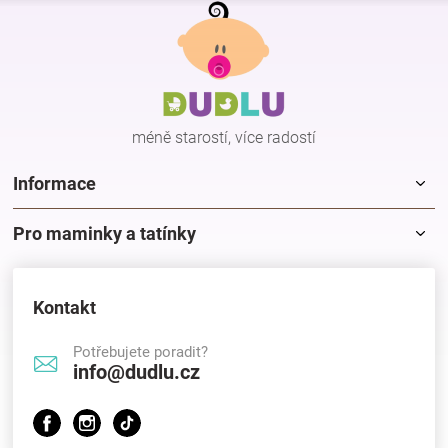
Z
á
p
a
t
í
méně starostí, více radostí
Informace
Pro maminky a tatínky
Kontakt
Potřebujete poradit?
info@dudlu.cz