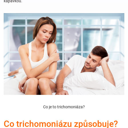
kapavkou.
Hračky
a
zábava
pro
děti
Těhotenské
oblečení
Co je to trichomoniáza?
Novinky
Co trichomoniázu způsobuje?