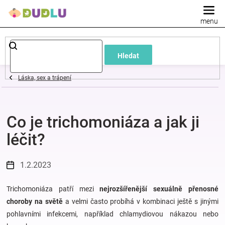
Přejít
na
obsah
Dětské
Hledat
a
Láska, sex a trápení
kojenecké
Co je trichomoniáza a jak ji
oblečení
léčit?
Pokojíček
1.2.2023
a
Trichomoniáza patří mezi
nejrozšířenější sexuálně přenosné
kojenecká
choroby na světě
a velmi často probíhá v kombinaci ještě s jinými
pohlavními infekcemi, například chlamydiovou nákazou nebo
výbava