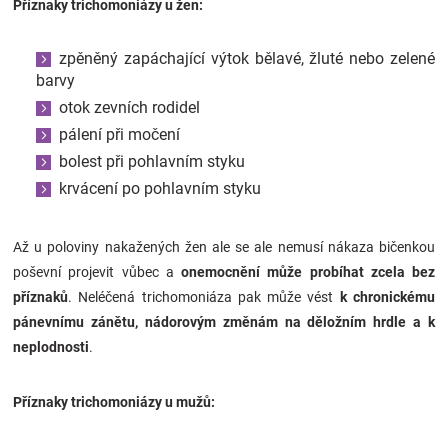
Příznaky trichomoniázy u žen:
zpěněný zapáchající výtok bělavé, žluté nebo zelené
barvy
otok zevních rodidel
pálení při močení
bolest při pohlavním styku
krvácení po pohlavním styku
Až u poloviny nakažených žen ale se ale nemusí nákaza bičenkou
poševní projevit vůbec a
onemocnění může probíhat zcela bez
příznaků
. Neléčená trichomoniáza pak může vést
k chronickému
pánevnímu zánětu, nádorovým změnám na děložním hrdle a k
neplodnosti
.
Příznaky trichomoniázy u mužů: