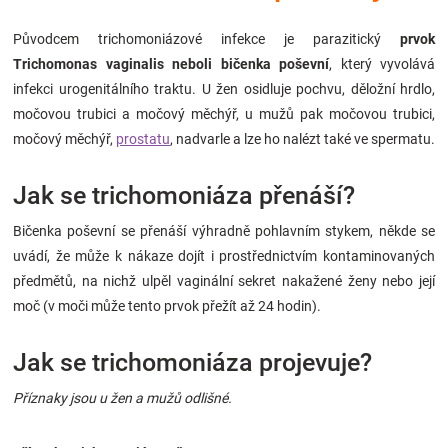
Značky
Původcem trichomoniázové infekce je parazitický
prvok
Trichomonas vaginalis neboli bičenka poševní
, který vyvolává
Blog
infekci urogenitálního traktu. U žen osidluje pochvu, děložní hrdlo,
močovou trubici a močový měchýř, u mužů pak močovou trubici,
Hračkářství
močový měchýř,
prostatu
, nadvarle a lze ho nalézt také ve spermatu.
Přihlášení
Jak se trichomoniáza přenáší?
Bičenka poševní se přenáší výhradně pohlavním stykem, někde se
uvádí, že může k nákaze dojít i prostřednictvím kontaminovaných
předmětů, na nichž ulpěl vaginální sekret nakažené ženy nebo její
moč (v moči může tento prvok přežít až 24 hodin).
Jak se trichomoniáza projevuje?
Příznaky jsou u žen a mužů odlišné.