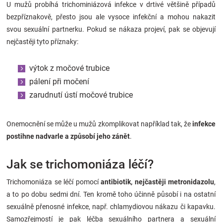
U mužů probíhá trichominiázová infekce v drtivé většině případů
bezpříznakově, přesto jsou ale vysoce infekční a mohou nakazit
svou sexuální partnerku. Pokud se nákaza projeví, pak se objevují
nejčastěji tyto příznaky:
výtok z močové trubice
pálení při močení
zarudnutí ústí močové trubice
Onemocnění se může u mužů zkomplikovat například tak, že
infekce
postihne nadvarle a způsobí jeho zánět
.
Jak se trichomoniáza léčí?
Trichomoniáza se léčí pomocí
antibiotik, nejčastěji metronidazolu
,
a to po dobu sedmi dní. Ten kromě toho účinně působí i na ostatní
sexuálně přenosné infekce, např. chlamydiovou nákazu či kapavku.
Samozřejmostí je pak léčba sexuálního partnera a sexuální