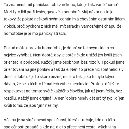
To znamená mít panickou fobii z někoho, kdo je takzvaně "homo".
Značky
Mezi tyto lidi patří lesby, gayové a podobně. Můj názor na to je
takový, že pokud neškodí svým jednáním a chováním ostatním lidem
Blog
v okolí, proč bychom z nich měli mít strach? Samozřejmě chápu, že
homofobie je přímo panický strach.
Hračkářství
Pokud máte opravdu homofobie, je dobré se takovým lidem co
Přihlášení
nejvíce vyhýbat. Není dobré, aby je poté někdo urážel jen kvůli jejich
orientaci a podobně. Každý jsme osobnost, bez rozdílu, i pokud jsme
orientováni na jiné pohlaví a tak dále. Není to přece nic špatného a v
dnešní době už je to skoro běžné, není to tak, jako to bylo kdysi
dávno, že se o těchto tématech vůbec nemluvilo. Proto je důležité
respektovat na tomto světě každého člověka, jak už jsem řekla, bez
rozdílu. Každý jsme originál. A není dobré nenávidět určitý typ lidí jen
kvůli tomu, že jsou "jiní" než my.
Všemu je na vině dnešní společnost, která si určuje, kdo do této
společnosti zapadá a kdo ne, ale to přece není cesta. Všichni na