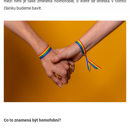
mezi nimi je také zmíněná homofobie, o které se dneska v tomto
článku budeme bavit.
Hračky
a
zábava
pro
děti
Těhotenské
oblečení
Co to znamená být homofobní?
Novinky