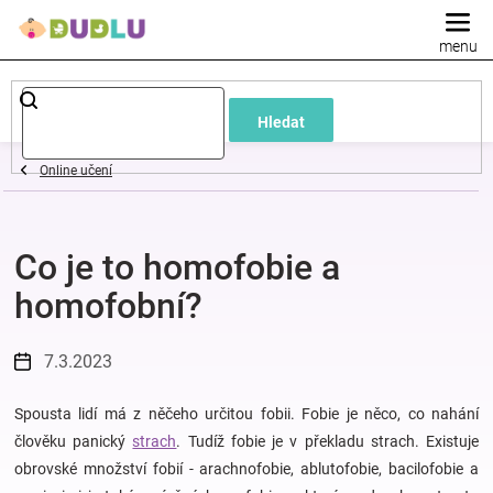
Přejít
na
obsah
Dětské
Hledat
a
Online učení
kojenecké
Co je to homofobie a
oblečení
homofobní?
Pokojíček
7.3.2023
a
Spousta lidí má z něčeho určitou fobii. Fobie je něco, co nahání
kojenecká
člověku panický
strach
. Tudíž fobie je v překladu strach. Existuje
obrovské množství fobií - arachnofobie, ablutofobie, bacilofobie a
výbava