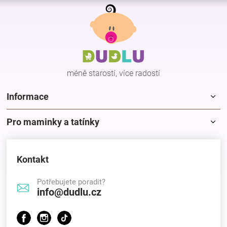
Z
á
p
a
t
í
méně starostí, více radostí
Informace
Pro maminky a tatínky
Kontakt
Potřebujete poradit?
info@dudlu.cz