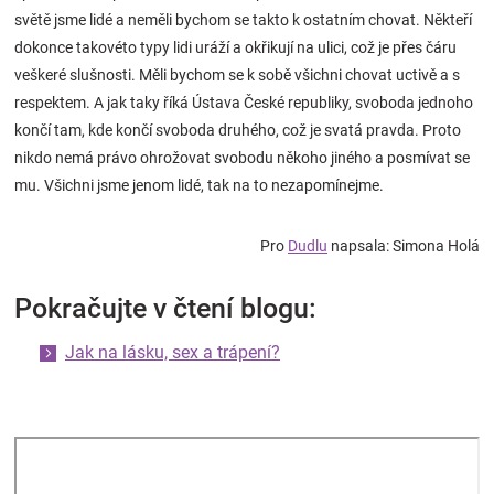
světě jsme lidé a neměli bychom se takto k ostatním chovat. Někteří
dokonce takovéto typy lidi uráží a okřikují na ulici, což je přes čáru
veškeré slušnosti. Měli bychom se k sobě všichni chovat uctivě a s
respektem. A jak taky říká Ústava České republiky, svoboda jednoho
končí tam, kde končí svoboda druhého, což je svatá pravda. Proto
nikdo nemá právo ohrožovat svobodu někoho jiného a posmívat se
mu. Všichni jsme jenom lidé, tak na to nezapomínejme.
Pro
Dudlu
napsala: Simona Holá
Pokračujte v čtení blogu:
Jak na lásku, sex a trápení?