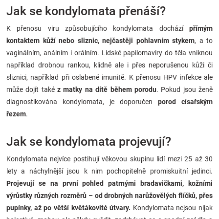
Jak se kondylomata přenáší?
K přenosu viru způsobujícího kondylomata dochází
přímým
kontaktem kůží nebo sliznic, nejčastěji pohlavním stykem
, a to
vaginálním, análním i orálním. Lidské papilomaviry do těla vniknou
například drobnou rankou, klidně ale i přes neporušenou kůži či
sliznici, například při oslabené imunitě. K přenosu HPV infekce ale
může dojít také
z matky na dítě během porodu
. Pokud jsou ženě
diagnostikována kondylomata, je doporučen
porod císařským
řezem
.
Jak se kondylomata projevují?
Kondylomata nejvíce postihují věkovou skupinu lidí mezi 25 až 30
lety a náchylnější jsou k nim pochopitelně promiskuitní jedinci.
Projevují se na první pohled patrnými bradavičkami, kožními
výrůstky různých rozměrů – od drobných narůžovělých flíčků, přes
pupínky, až po větší květákovité útvary.
Kondylomata nejsou nijak