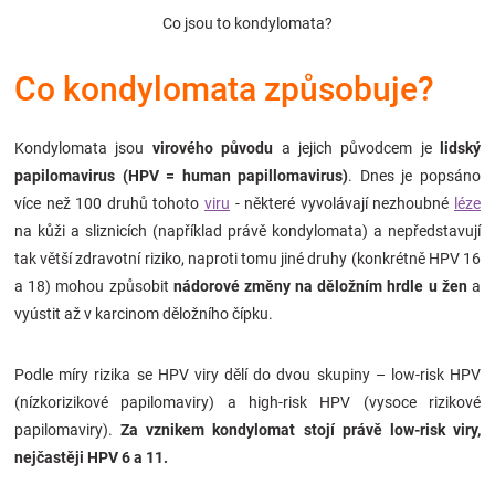
Značky
Co jsou to kondylomata?
Co kondylomata způsobuje?
Blog
Hračkářství
Kondylomata jsou
virového původu
a jejich původcem je
lidský
papilomavirus (HPV = human papillomavirus)
. Dnes je popsáno
Přihlášení
více než 100 druhů tohoto
viru
- některé vyvolávají nezhoubné
léze
na kůži a sliznicích (například právě kondylomata) a nepředstavují
tak větší zdravotní riziko, naproti tomu jiné druhy (konkrétně HPV 16
a 18) mohou způsobit
nádorové změny na děložním hrdle u žen
a
vyústit až v karcinom děložního čípku.
Podle míry rizika se HPV viry dělí do dvou skupiny – low-risk HPV
(nízkorizikové papilomaviry) a high-risk HPV (vysoce rizikové
papilomaviry).
Za vznikem kondylomat stojí právě low-risk viry,
nejčastěji HPV 6 a 11.