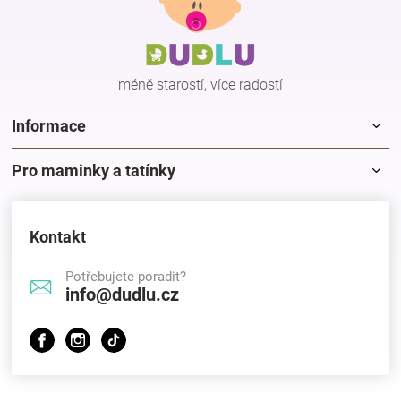
p
a
t
í
méně starostí, více radostí
Informace
Pro maminky a tatínky
Kontakt
Potřebujete poradit?
info@dudlu.cz