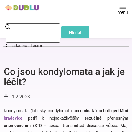
Přejít
na
obsah
Dětské
Hledat
a
Láska, sex a trápení
kojenecké
Co jsou kondylomata a jak je
oblečení
léčit?
Pokojíček
1.2.2023
a
Kondylomata (latinsky condylomata accuminata) neboli
genitální
kojenecká
bradavice
patří k nejnakažlivějším
sexuálně přenosným
onemocněním
(STD = sexual transmitted diseases) vůbec. Mají
výbava