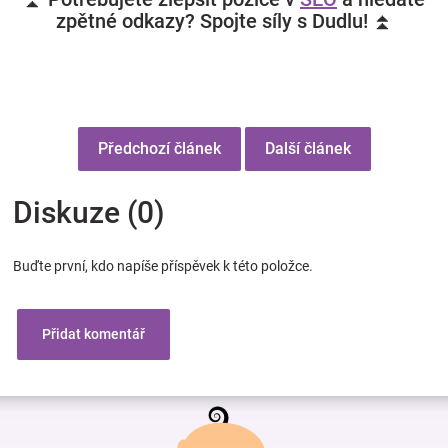
zpětné odkazy? Spojte síly s Dudlu! ⏫
Předchozí článek
Další článek
Diskuze (0)
Buďte první, kdo napíše příspěvek k této položce.
Přidat komentář
Z
á