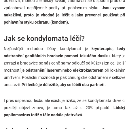
bolestivá, mohou ale někdy svědit, zadrhávat se o spodní prádlo a
způsobovat nepříjemné pocity při pohlavním styku.
Jsou vysoce
nakažlivá, proto je vhodné je léčit a jako prevenci používat při
pohlavním styku ochranu (kondom).
Jak se kondylomata léčí?
Nejčastější metodou léčby kondylomat je
kryoterapie, tedy
odstranění genitálních bradavic pomocí tekutého dusíku
, který je
zmrazí a bradavice se následně samy odloučí od kůže/sliznice. Další
možností je
odstranění laserem nebo elektrokauterem
při lokálním
umrtvení. Poslední možností je pak chirurgické odstranění v celkové
anestezii.
Při léčbě je důležité, aby se léčili oba partneři.
I přes úspěšnou léčbu ale existuje riziko, že se kondylomata dříve či
později objeví znovu, je tomu tak až u 20% případů.
Lidský
papilomavirus totiž v těle nadále přetrvává.