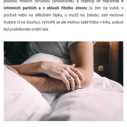
podobu malých výrůstků (bradaviček) a objevují se nejčastěji
v
intimních partiích a v oblasti řitního otvoru
(u žen na vulvě, v
Hračky
pochvě nebo na děložním čípku, u mužů na žaludu, ústí močové
trubice či na šourku), vytvořit se ale mohou také třeba v krku, pokud
a
byl praktikován orální sex.
zábava
pro
děti
Těhotenské
oblečení
Novinky