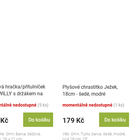
vá hračka/přítulníček
Plyšové chrastítko Ježek,
ILLY s držákem na
18cm - šedé, modré
k BabyOno, béžový
tálně nedostupné
(5 ks)
momentálně nedostupné
(1 ks)
 Kč
179 Kč
Do košíku
Do košíku
ěte: 0m+, Barva: béžová,
Věk: 0m+, Tulilo, barva: šedé, modré,
: 26 x 21 cm
cca 18 cm, CE