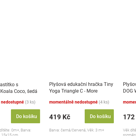
Plyšová edukační hračka Tiny
Plyšo
astítko s
Yoga Triangle C - More
DOG W
Koala Coco, šedá
Collection - černá/červená,
dudlí
 nedostupné
(3 ks)
momentálně nedostupné
(4 ks)
momen
BabyOno
419 Kč
172
Do košíku
Do košíku
ítěte: 0m+, Barva:
Barva: černá/červená, Věk: 3 m+
Věk dít
: 15x15 cm.
rozměry