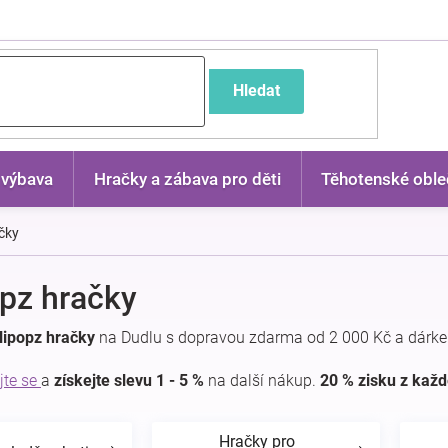
častější dotazy
Hledat
 výbava
Hračky a zábava pro děti
Těhotenské oble
ačky
opz hračky
lipopz hračky
na Dudlu s dopravou zdarma od 2 000 Kč a dárke
jte se
a
získejte slevu 1 - 5 %
na další nákup.
20 % zisku z kaž
Hračky pro