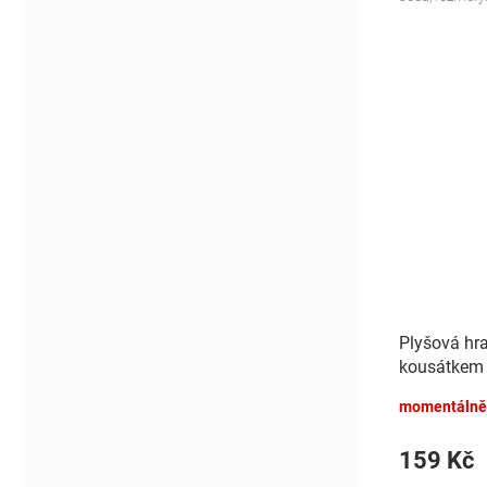
Plyšová hr
kousátkem 
modrá
momentálně
159 Kč