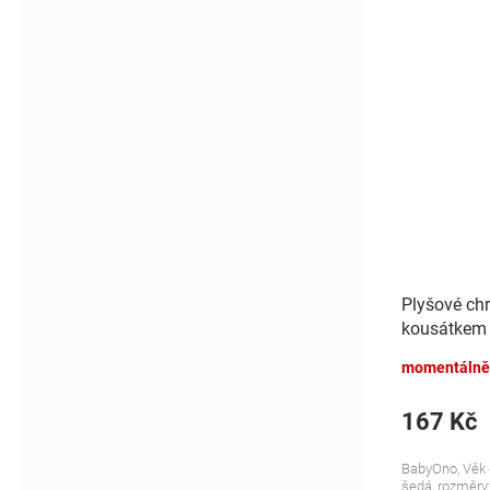
Plyšové chr
kousátkem 
momentálně
167 Kč
BabyOno, Věk d
šedá, rozměry