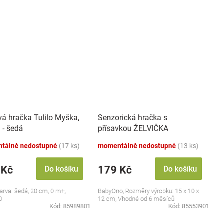
vá hračka Tulilo Myška,
Senzorická hračka s
 - šedá
přísavkou ŽELVIČKA
tálně nedostupné
(17 ks)
momentálně nedostupné
(13 ks)
 Kč
179 Kč
Do košíku
Do košíku
barva: šedá, 20 cm, 0 m+,
BabyOno, Rozměry výrobku: 15 x 10 x
0
12 cm, Vhodné od 6 měsíců
Kód:
85989801
Kód:
85553901