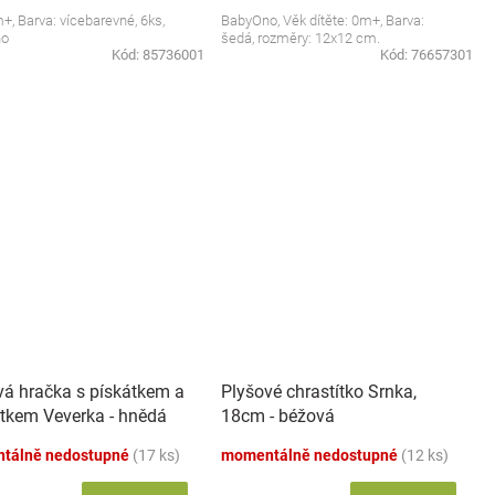
m+, Barva: vícebarevné, 6ks,
BabyOno, Věk dítěte: 0m+, Barva:
no
šedá, rozměry: 12x12 cm.
Kód:
85736001
Kód:
76657301
vá hračka s pískátkem a
Plyšové chrastítko Srnka,
tkem Veverka - hnědá
18cm - béžová
tálně nedostupné
(17 ks)
momentálně nedostupné
(12 ks)