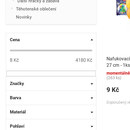
p
Další hračky a zábava
i
r
Těhotenské oblečení
s
o
p
Novinky
d
r
u
o
k
d
t
Cena
u
ů
k
t
Nafukovací
8
Kč
4180
Kč
ů
27 cm - 1ks
momentálně
(263 ks)
Značky
9 Kč
Barva
Doporučený vě
Materiál
Pohlaví