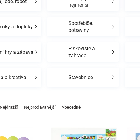
, lodě, roboti
nejmenší
Spotřebiče,
enky a doplňky
potraviny
Pískoviště a
ní hry a zábava
zahrada
a a kreativa
Stavebnice
Nejdražší
Nejprodávanější
Abecedně