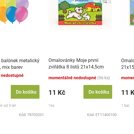
Omalovánky Moje první
 balónek metalický
Omalo
zvířátka 8 listů 21x14,5cm
, mix barev
21x15
MPZ
 nedostupné
momentálně nedostupné
(96 ks)
momen
11 Kč
11 
Do košíku
Do košíku
k od 3 let
1ks
1 bal.
Kód:
78703201
Kód:
ET11400100