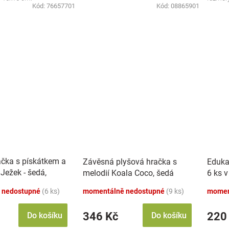
Kód:
76657701
Kód:
08865901
ačka s pískátkem a
Závěsná plyšová hračka s
Eduka
Ježek - šedá,
melodií Koala Coco, šedá
6 ks v
 nedostupné
(6 ks)
momentálně nedostupné
(9 ks)
momen
346 Kč
220
Do košíku
Do košíku