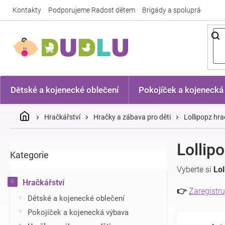
Přejít
Kontakty
Podporujeme Radost dětem
Brigády a spolupráce
Nej
na
obsah
Dětské a kojenecké oblečení
Pokojíček a kojenecká
Domů
Hračkářství
Hračky a zábava pro děti
Lollipopz hr
P
Lollip
Kategorie
Přeskočit
o
kategorie
s
Vyberte si
Lol
t
Hračkářství
r
👉
Zaregistru
Dětské a kojenecké oblečení
a
n
Pokojíček a kojenecká výbava
n