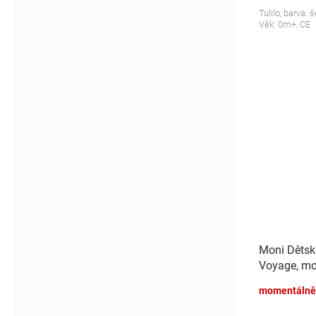
Tulilo, barva:
Věk: 0m+, CE
Moni Dětsk
Voyage, mo
momentálně