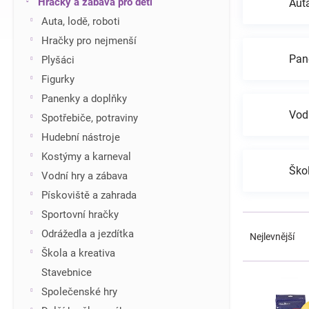
Hračky a zábava pro děti
Auta
í
Auta, lodě, roboti
p
Hračky pro nejmenší
a
n
Pan
Plyšáci
e
Figurky
l
Panenky a doplňky
Vod
Spotřebiče, potraviny
Hudební nástroje
Kostýmy a karneval
Škol
Vodní hry a zábava
Pískoviště a zahrada
Sportovní hračky
Ř
a
Odrážedla a jezdítka
Nejlevnější
z
Škola a kreativa
e
V
Stavebnice
n
ý
Společenské hry
í
p