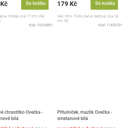
 Kč
179 Kč
Do košíku
Do košíku
 barva: hnědá, cca 17 cm, Věk:
Věk: 0m+, Tulilo, barva: béžová, cca 18
E
cm, CE
Kód:
19230801
Kód:
11420701
é chrastítko Ovečka -
Přítulníček, mazlík Ovečka -
nově bílá
smetanově bílá