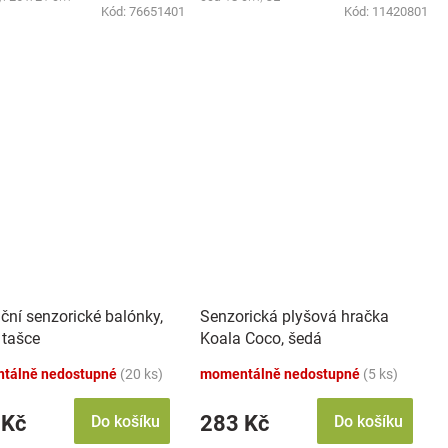
Kód:
76651401
Kód:
11420801
ční senzorické balónky,
Senzorická plyšová hračka
 tašce
Koala Coco, šedá
tálně nedostupné
(20 ks)
momentálně nedostupné
(5 ks)
 Kč
283 Kč
Do košíku
Do košíku