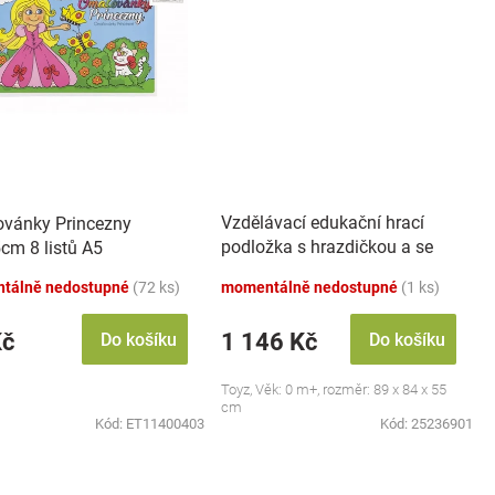
Vzdělávací edukační hrací
vánky Princezny
podložka s hrazdičkou a se
cm 8 listů A5
zvuky, Safari
tálně nedostupné
(72 ks)
momentálně nedostupné
(1 ks)
Kč
1 146 Kč
Do košíku
Do košíku
Toyz, Věk: 0 m+, rozměr: 89 x 84 x 55
cm
Kód:
ET11400403
Kód:
25236901