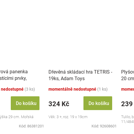
rová panenka
Dřevěná skládací hra TETRIS -
Plyšo
tícími prvky,
19ks, Adam Toys
20 cm
 nedostupné
(3 ks)
momentálně nedostupné
(1 ks)
momen
324 Kč
239
Do košíku
Do košíku
ýška 29 cm. Mořská
Věk: 3 +, roz. 19 x 19cm
Tulilo, 
11/484
Kód:
86381201
Kód:
92608601