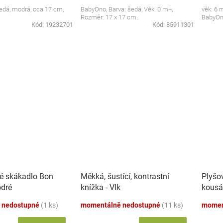
 šedá, modrá, cca 17 cm,
BabyOno, Barva: šedá, Věk: 0 m+,
věk: 6 
Rozměr: 17 x 17 cm.
BabyO
Kód:
19232701
Kód:
85911301
é skákadlo Bon
Měkká, šustící, kontrastní
Plyšo
dré
knížka - Vlk
kousá
 nedostupné
(1 ks)
momentálně nedostupné
(11 ks)
momen