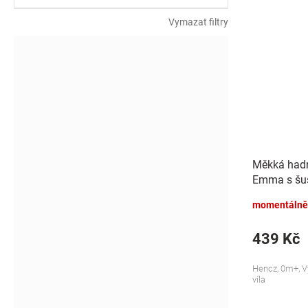
Vymazat filtry
Měkká had
Emma s šus
modrá
momentálně
439 Kč
Hencz, 0m+, V
víla