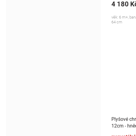
4 180 K
věk: 6 m+, bar
64 cm
Plyšové chr
12cm - hně