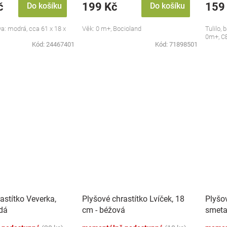
č
199 Kč
159
Do košíku
Do košíku
va: modrá, cca 61 x 18 x
Věk: 0 m+, Bocioland
Tulilo,
0m+, C
Kód:
24467401
Kód:
71898501
astítko Veverka,
Plyšové chrastítko Lvíček, 18
Plyšov
dá
cm - béžová
smeta