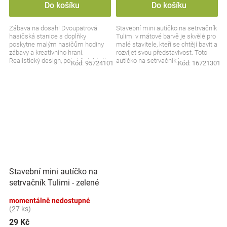
Do košíku
Do košíku
Zábava na dosah! Dvoupatrová
Stavební mini autíčko na setrvačník
hasičská stanice s doplňky
Tulimi v mátové barvě je skvělé pro
poskytne malým hasičům hodiny
malé stavitele, kteří se chtějí bavit a
zábavy a kreativního hraní.
rozvíjet svou představivost. Toto
Realistický design, pohyblivé části a
autíčko na setrvačník je...
Kód:
95724101
Kód:
16721301
příslušenství zajistí, že...
Stavební mini autíčko na
setrvačník Tulimi - zelené
momentálně nedostupné
(27 ks)
29 Kč