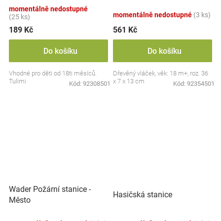
- doprava
momentálně nedostupné
momentálně nedostupné
(3 ks)
(25 ks)
189 Kč
561 Kč
Do košíku
Do košíku
Vhodné pro děti od 18ti měsíců.
Dřevěný vláček, věk: 18 m+, roz. 36
Tulimi
x 7 x 13 cm
Kód:
92308501
Kód:
92354501
Wader Požární stanice -
Hasičská stanice
Město