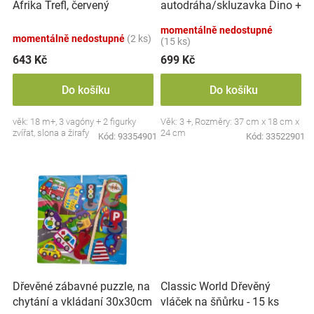
autodráha/skluzavka Dino +
Afrika Trefl, červený
u
Značky
6 autíček, oranžová
k
momentálně nedostupné
momentálně nedostupné
(2 ks)
t
(15 ks)
Blog
ů
643 Kč
699 Kč
Hračkářství
Do košíku
Do košíku
věk: 18 m+, 3 vagóny + 2 figurky
Věk: 3 +, Rozměry: 37 cm x 18 cm x
Přihlášení
zvířat, slona a žirafy
24 cm
Kód:
93354901
Kód:
33522901
Dřevěné zábavné puzzle, na
Classic World Dřevěný
chytání a vkládaní 30x30cm
vláček na šňůrku - 15 ks