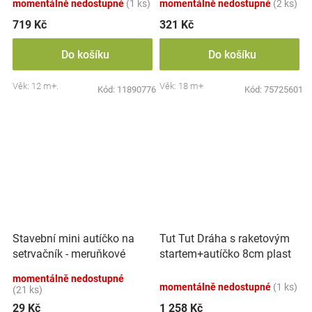
momentálně nedostupné
(1 ks)
momentálně nedostupné
(2 ks)
719 Kč
321 Kč
Do košíku
Do košíku
Věk: 12 m+.
Věk: 18 m+
Kód:
11890776
Kód:
75725601
Tut Tut Dráha s raketovým
Stavební mini autíčko na
startem+autíčko 8cm plast
setrvačník - meruňkové
na baterie se zvukem se
momentálně nedostupné
světlem v
momentálně nedostupné
(1 ks)
(21 ks)
29 Kč
1 258 Kč