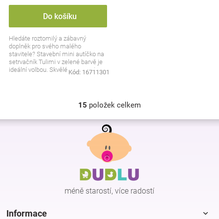
Do košíku
Hledáte roztomilý a zábavný
doplněk pro svého malého
stavitele? Stavební mini autíčko na
setrvačník Tulimi v zelené barvě je
ideální volbou. Skvělé pro rozvoj
Kód:
16711301
motoriky a hodin...
15
položek celkem
O
v
Z
l
á
á
p
d
a
a
c
t
í
í
p
méně starostí, více radostí
r
v
k
Informace