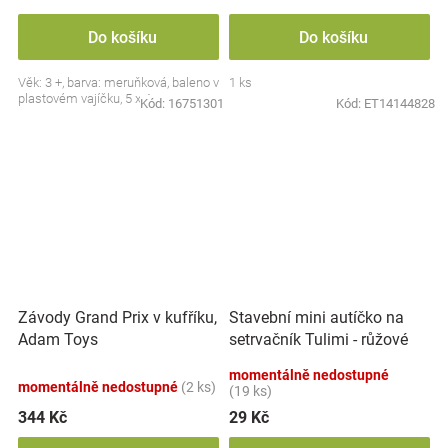
Do košíku
Do košíku
Věk: 3 +, barva: meruňková, baleno v
1 ks
plastovém vajíčku, 5 x 4 cm.
Kód:
16751301
Kód:
ET14144828
Závody Grand Prix v kufříku,
Stavební mini autíčko na
Adam Toys
setrvačník Tulimi - růžové
momentálně nedostupné
momentálně nedostupné
(2 ks)
(19 ks)
344 Kč
29 Kč