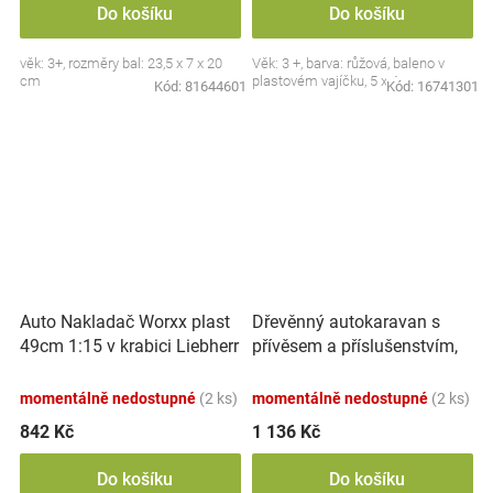
Do košíku
Do košíku
věk: 3+, rozměry bal: 23,5 x 7 x 20
Věk: 3 +, barva: růžová, baleno v
cm
plastovém vajíčku, 5 x 4 cm.
Kód:
81644601
Kód:
16741301
Auto Nakladač Worxx plast
Dřevěnný autokaravan s
49cm 1:15 v krabici Liebherr
přívěsem a příslušenstvím,
L538
Adam Toys
momentálně nedostupné
(2 ks)
momentálně nedostupné
(2 ks)
842 Kč
1 136 Kč
Do košíku
Do košíku