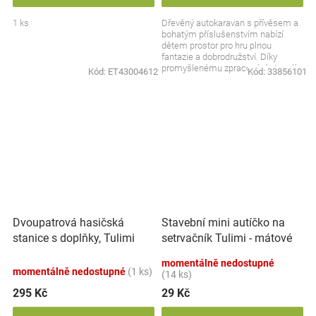
1 ks
Dřevěný autokaravan s přívěsem a
bohatým příslušenstvím nabízí
dětem prostor pro hru plnou
fantazie a dobrodružství. Díky
promyšlenému zpracování si malí
Kód:
ET43004612
Kód:
33856101
cestovatelé mohou...
Dvoupatrová hasičská
Stavební mini autíčko na
stanice s doplňky, Tulimi
setrvačník Tulimi - mátové
momentálně nedostupné
momentálně nedostupné
(1 ks)
(14 ks)
295 Kč
29 Kč