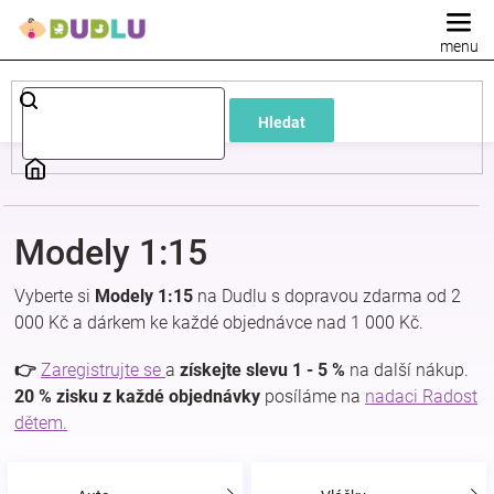
Přejít
na
obsah
Dětské
Hledat
a
kojenecké
Modely 1:15
oblečení
Vyberte si
Modely 1:15
na Dudlu s dopravou zdarma od 2
Pokojíček
000 Kč a dárkem ke každé objednávce nad 1 000 Kč.
👉
Zaregistrujte se
a
získejte slevu 1 - 5 %
na další nákup.
a
20 % zisku z každé objednávky
posíláme na
nadaci Radost
dětem.
kojenecká
výbava