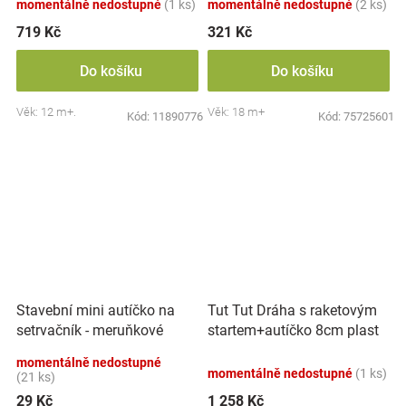
momentálně nedostupné
(1 ks)
momentálně nedostupné
(2 ks)
719 Kč
321 Kč
Do košíku
Do košíku
Věk: 12 m+.
Věk: 18 m+
Kód:
11890776
Kód:
75725601
Tut Tut Dráha s raketovým
Stavební mini autíčko na
startem+autíčko 8cm plast
setrvačník - meruňkové
na baterie se zvukem se
momentálně nedostupné
světlem v
momentálně nedostupné
(1 ks)
(21 ks)
29 Kč
1 258 Kč