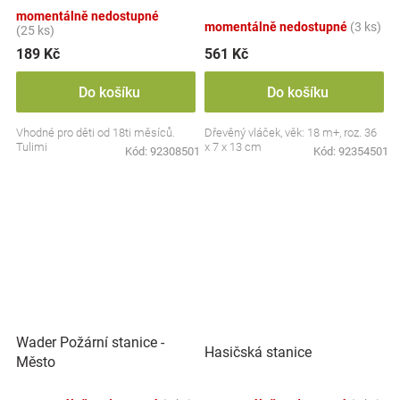
- doprava
momentálně nedostupné
momentálně nedostupné
(3 ks)
(25 ks)
189 Kč
561 Kč
Do košíku
Do košíku
Vhodné pro děti od 18ti měsíců.
Dřevěný vláček, věk: 18 m+, roz. 36
Tulimi
x 7 x 13 cm
Kód:
92308501
Kód:
92354501
Wader Požární stanice -
Hasičská stanice
Město