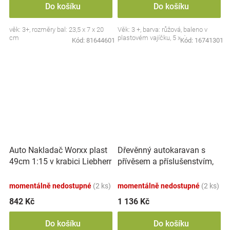
Do košíku
Do košíku
věk: 3+, rozměry bal: 23,5 x 7 x 20
Věk: 3 +, barva: růžová, baleno v
cm
plastovém vajíčku, 5 x 4 cm.
Kód:
81644601
Kód:
16741301
Auto Nakladač Worxx plast
Dřevěnný autokaravan s
49cm 1:15 v krabici Liebherr
přívěsem a příslušenstvím,
L538
Adam Toys
momentálně nedostupné
(2 ks)
momentálně nedostupné
(2 ks)
842 Kč
1 136 Kč
Do košíku
Do košíku