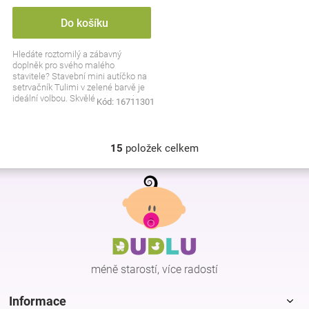
Do košíku
Hledáte roztomilý a zábavný
doplněk pro svého malého
stavitele? Stavební mini autíčko na
setrvačník Tulimi v zelené barvě je
ideální volbou. Skvělé pro rozvoj
Kód:
16711301
motoriky a hodin...
15
položek celkem
O
v
Z
l
á
á
p
d
a
a
c
t
í
í
p
méně starostí, více radostí
r
v
k
Informace