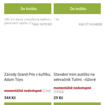
Do košíku
Do košíku
Věk: 3 +, barva: meruňková, baleno v
1 ks
plastovém vajíčku, 5 x 4 cm.
Kód:
16751301
Kód:
ET14144828
Závody Grand Prix v kufříku,
Stavební mini autíčko na
Adam Toys
setrvačník Tulimi - růžové
momentálně nedostupné
momentálně nedostupné
(2 ks)
(19 ks)
344 Kč
29 Kč