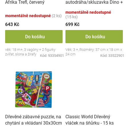
autodráha/skluzavka Dino +
Afrika Trefl, červený
u
Značky
6 autíček, oranžová
k
momentálně nedostupné
momentálně nedostupné
(2 ks)
t
(15 ks)
Blog
ů
643 Kč
699 Kč
Hračkářství
Do košíku
Do košíku
věk: 18 m+, 3 vagóny + 2 figurky
Věk: 3 +, Rozměry: 37 cm x 18 cm x
Přihlášení
zvířat, slona a žirafy
24 cm
Kód:
93354901
Kód:
33522901
Dřevěné zábavné puzzle, na
Classic World Dřevěný
chytání a vkládaní 30x30cm
vláček na šňůrku - 15 ks