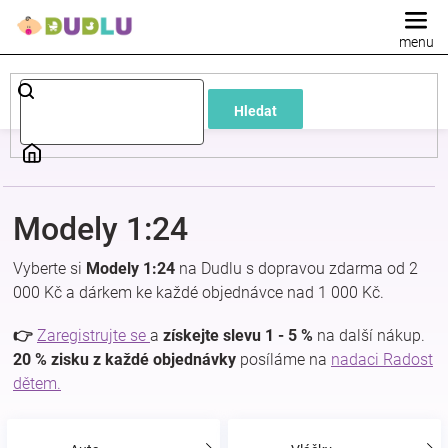
Přejít
na
obsah
Dětské
Hledat
a
kojenecké
Modely 1:24
oblečení
Vyberte si
Modely 1:24
na Dudlu s dopravou zdarma od 2
Pokojíček
000 Kč a dárkem ke každé objednávce nad 1 000 Kč.
👉
Zaregistrujte se
a
získejte slevu 1 - 5 %
na další nákup.
a
20 % zisku z každé objednávky
posíláme na
nadaci Radost
dětem.
kojenecká
výbava