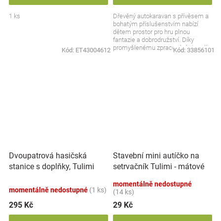
1 ks
Dřevěný autokaravan s přívěsem a
bohatým příslušenstvím nabízí
dětem prostor pro hru plnou
fantazie a dobrodružství. Díky
promyšlenému zpracování si malí
Kód:
ET43004612
Kód:
33856101
cestovatelé mohou...
Dvoupatrová hasičská
Stavební mini autíčko na
stanice s doplňky, Tulimi
setrvačník Tulimi - mátové
momentálně nedostupné
momentálně nedostupné
(1 ks)
(14 ks)
295 Kč
29 Kč