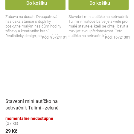
Do košíku
Do košíku
Zábava na dosah! Dvoupatrová
Stavební mini autíčko na setrvačník
hasičská stanice s doplňky
Tulimi v mátové barvě je skvělé pro
poskytne malým hasičům hodiny
malé stavitele, kteří se chtějí bavit a
zábavy a kreativního hraní.
rozvíjet svou představivost. Toto
Realistický design, pohyblivé části a
autíčko na setrvačník je...
Kód:
95724101
Kód:
16721301
příslušenství zajistí, že...
Stavební mini autíčko na
setrvačník Tulimi - zelené
momentálně nedostupné
(27 ks)
29 Kč