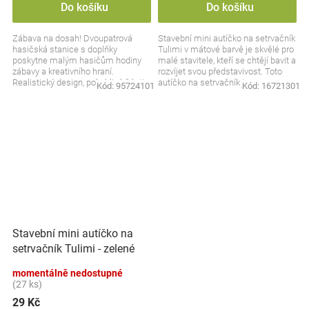
Do košíku
Do košíku
Zábava na dosah! Dvoupatrová
Stavební mini autíčko na setrvačník
hasičská stanice s doplňky
Tulimi v mátové barvě je skvělé pro
poskytne malým hasičům hodiny
malé stavitele, kteří se chtějí bavit a
zábavy a kreativního hraní.
rozvíjet svou představivost. Toto
Realistický design, pohyblivé části a
autíčko na setrvačník je...
Kód:
95724101
Kód:
16721301
příslušenství zajistí, že...
Stavební mini autíčko na
setrvačník Tulimi - zelené
momentálně nedostupné
(27 ks)
29 Kč