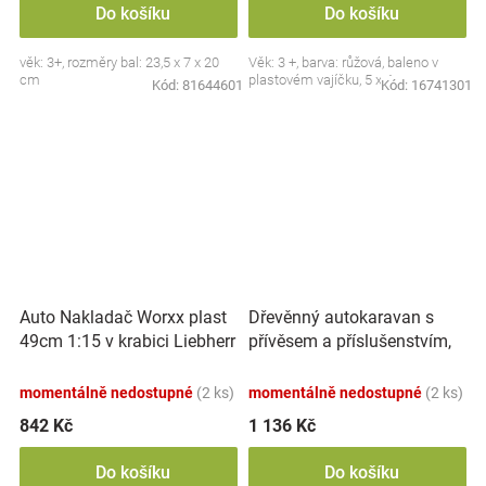
Do košíku
Do košíku
věk: 3+, rozměry bal: 23,5 x 7 x 20
Věk: 3 +, barva: růžová, baleno v
cm
plastovém vajíčku, 5 x 4 cm.
Kód:
81644601
Kód:
16741301
Auto Nakladač Worxx plast
Dřevěnný autokaravan s
49cm 1:15 v krabici Liebherr
přívěsem a příslušenstvím,
L538
Adam Toys
momentálně nedostupné
(2 ks)
momentálně nedostupné
(2 ks)
842 Kč
1 136 Kč
Do košíku
Do košíku