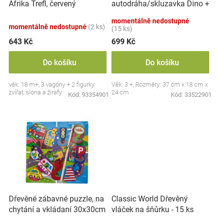
autodráha/skluzavka Dino +
Afrika Trefl, červený
u
Značky
6 autíček, oranžová
k
momentálně nedostupné
momentálně nedostupné
(2 ks)
t
(15 ks)
Blog
ů
643 Kč
699 Kč
Hračkářství
Do košíku
Do košíku
věk: 18 m+, 3 vagóny + 2 figurky
Věk: 3 +, Rozměry: 37 cm x 18 cm x
Přihlášení
zvířat, slona a žirafy
24 cm
Kód:
93354901
Kód:
33522901
Dřevěné zábavné puzzle, na
Classic World Dřevěný
chytání a vkládaní 30x30cm
vláček na šňůrku - 15 ks