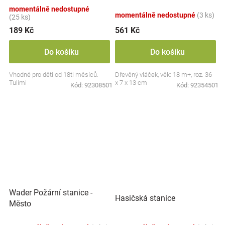
- doprava
momentálně nedostupné
momentálně nedostupné
(3 ks)
(25 ks)
189 Kč
561 Kč
Do košíku
Do košíku
Vhodné pro děti od 18ti měsíců.
Dřevěný vláček, věk: 18 m+, roz. 36
Tulimi
x 7 x 13 cm
Kód:
92308501
Kód:
92354501
Wader Požární stanice -
Hasičská stanice
Město