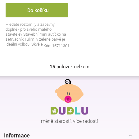
Do košíku
Hledáte roztomilý a zábavný
doplněk pro svého malého
stavitele? Stavební mini autíčko na
setrvačník Tulimi v zelené barvě je
ideální volbou. Skvělé pro rozvoj
Kód:
16711301
motoriky a hodin...
15
položek celkem
O
v
Z
l
á
á
p
d
a
a
c
t
í
í
p
méně starostí, více radostí
r
v
k
Informace