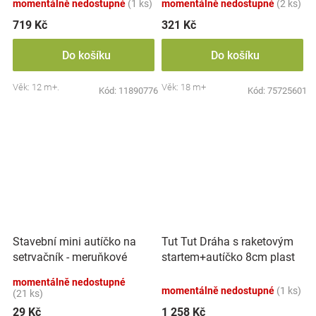
momentálně nedostupné
(1 ks)
momentálně nedostupné
(2 ks)
719 Kč
321 Kč
Do košíku
Do košíku
Věk: 12 m+.
Věk: 18 m+
Kód:
11890776
Kód:
75725601
Tut Tut Dráha s raketovým
Stavební mini autíčko na
startem+autíčko 8cm plast
setrvačník - meruňkové
na baterie se zvukem se
momentálně nedostupné
světlem v
momentálně nedostupné
(1 ks)
(21 ks)
29 Kč
1 258 Kč