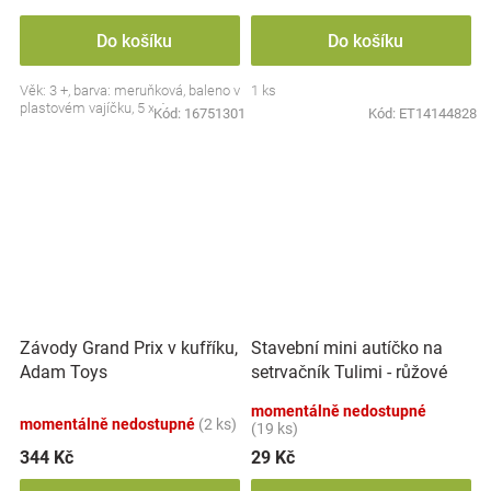
Do košíku
Do košíku
Věk: 3 +, barva: meruňková, baleno v
1 ks
plastovém vajíčku, 5 x 4 cm.
Kód:
16751301
Kód:
ET14144828
Závody Grand Prix v kufříku,
Stavební mini autíčko na
Adam Toys
setrvačník Tulimi - růžové
momentálně nedostupné
momentálně nedostupné
(2 ks)
(19 ks)
344 Kč
29 Kč