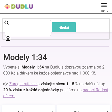
Přejít
na
obsah
Dětské
Hledat
a
kojenecké
Modely 1:34
oblečení
Vyberte si
Modely 1:34
na Dudlu s dopravou zdarma od 2
Pokojíček
000 Kč a dárkem ke každé objednávce nad 1 000 Kč.
👉
Zaregistrujte se
a
získejte slevu 1 - 5 %
na další nákup.
a
20 % zisku z každé objednávky
posíláme na
nadaci Radost
dětem.
kojenecká
výbava