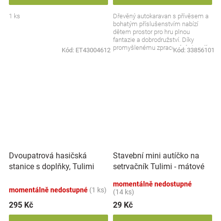
1 ks
Dřevěný autokaravan s přívěsem a
bohatým příslušenstvím nabízí
dětem prostor pro hru plnou
fantazie a dobrodružství. Díky
promyšlenému zpracování si malí
Kód:
ET43004612
Kód:
33856101
cestovatelé mohou...
Dvoupatrová hasičská
Stavební mini autíčko na
stanice s doplňky, Tulimi
setrvačník Tulimi - mátové
momentálně nedostupné
momentálně nedostupné
(1 ks)
(14 ks)
295 Kč
29 Kč