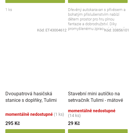
1 ks
Dřevěný autokaravan s přívěsem a
bohatým příslušenstvím nabízí
dětem prostor pro hru plnou
fantazie a dobrodružství. Díky
promyšlenému zpracování si malí
Kód:
ET43004612
Kód:
33856101
cestovatelé mohou...
Dvoupatrová hasičská
Stavební mini autíčko na
stanice s doplňky, Tulimi
setrvačník Tulimi - mátové
momentálně nedostupné
momentálně nedostupné
(1 ks)
(14 ks)
295 Kč
29 Kč