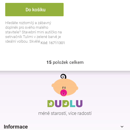
Do košíku
Hledáte roztomilý a zábavný
doplněk pro svého malého
stavitele? Stavební mini autíčko na
setrvačník Tulimi v zelené barvě je
ideální volbou. Skvělé pro rozvoj
Kód:
16711301
motoriky a hodin...
15
položek celkem
O
v
Z
l
á
á
p
d
a
a
c
t
í
í
p
méně starostí, více radostí
r
v
k
Informace