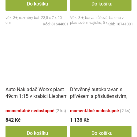
Do košíku
Do košíku
věk: 3+, rozměry bal: 23,5 x 7 x 20
Věk: 3 +, barva: růžová, baleno v
cm
plastovém vajíčku, 5 x 4 cm.
Kód:
81644601
Kód:
16741301
Auto Nakladač Worxx plast
Dřevěnný autokaravan s
49cm 1:15 v krabici Liebherr
přívěsem a příslušenstvím,
L538
Adam Toys
momentálně nedostupné
(2 ks)
momentálně nedostupné
(2 ks)
842 Kč
1 136 Kč
Do košíku
Do košíku