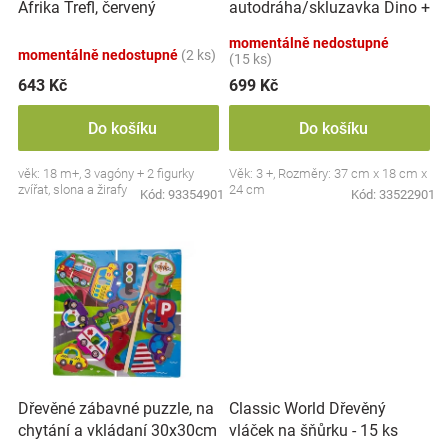
autodráha/skluzavka Dino +
Afrika Trefl, červený
u
Značky
6 autíček, oranžová
k
momentálně nedostupné
momentálně nedostupné
(2 ks)
t
(15 ks)
Blog
ů
643 Kč
699 Kč
Hračkářství
Do košíku
Do košíku
věk: 18 m+, 3 vagóny + 2 figurky
Věk: 3 +, Rozměry: 37 cm x 18 cm x
Přihlášení
zvířat, slona a žirafy
24 cm
Kód:
93354901
Kód:
33522901
Dřevěné zábavné puzzle, na
Classic World Dřevěný
chytání a vkládaní 30x30cm
vláček na šňůrku - 15 ks