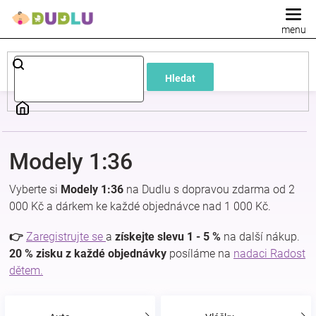
Přejít
na
obsah
Dětské
Hledat
a
kojenecké
Modely 1:36
oblečení
Vyberte si
Modely 1:36
na Dudlu s dopravou zdarma od 2
Pokojíček
000 Kč a dárkem ke každé objednávce nad 1 000 Kč.
👉
Zaregistrujte se
a
získejte slevu 1 - 5 %
na další nákup.
a
20 % zisku z každé objednávky
posíláme na
nadaci Radost
dětem.
kojenecká
výbava