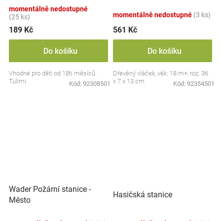
- doprava
momentálně nedostupné
momentálně nedostupné
(3 ks)
(25 ks)
189 Kč
561 Kč
Do košíku
Do košíku
Vhodné pro děti od 18ti měsíců.
Dřevěný vláček, věk: 18 m+, roz. 36
Tulimi
x 7 x 13 cm
Kód:
92308501
Kód:
92354501
Wader Požární stanice -
Hasičská stanice
Město