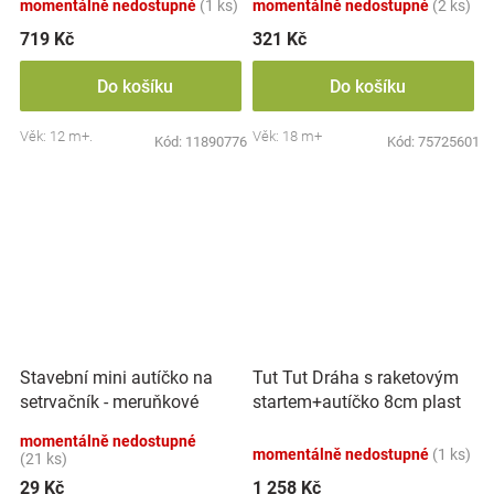
momentálně nedostupné
(1 ks)
momentálně nedostupné
(2 ks)
719 Kč
321 Kč
Do košíku
Do košíku
Věk: 12 m+.
Věk: 18 m+
Kód:
11890776
Kód:
75725601
Tut Tut Dráha s raketovým
Stavební mini autíčko na
startem+autíčko 8cm plast
setrvačník - meruňkové
na baterie se zvukem se
momentálně nedostupné
světlem v
momentálně nedostupné
(1 ks)
(21 ks)
29 Kč
1 258 Kč