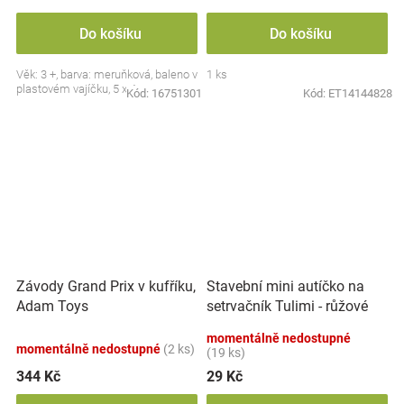
Do košíku
Do košíku
Věk: 3 +, barva: meruňková, baleno v
1 ks
plastovém vajíčku, 5 x 4 cm.
Kód:
16751301
Kód:
ET14144828
Závody Grand Prix v kufříku,
Stavební mini autíčko na
Adam Toys
setrvačník Tulimi - růžové
momentálně nedostupné
momentálně nedostupné
(2 ks)
(19 ks)
344 Kč
29 Kč