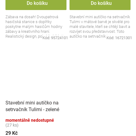
Do košíku
Do košíku
Zábava na dosah! Dvoupatrová
Stavební mini autíčko na setrvačník
hasičská stanice s doplňky
Tulimi v mátové barvě je skvělé pro
poskytne malým hasičům hodiny
malé stavitele, kteří se chtějí bavit a
zábavy a kreativního hraní.
rozvíjet svou představivost. Toto
Realistický design, pohyblivé části a
autíčko na setrvačník je...
Kód:
95724101
Kód:
16721301
příslušenství zajistí, že...
Stavební mini autíčko na
setrvačník Tulimi - zelené
momentálně nedostupné
(27 ks)
29 Kč