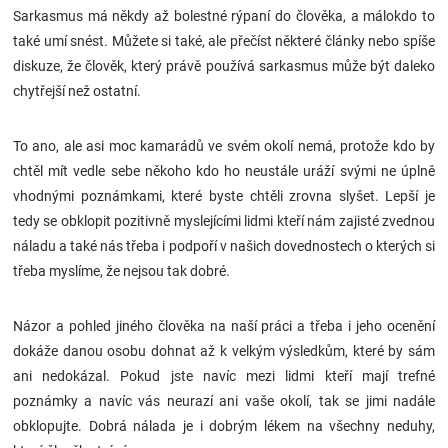
Sarkasmus má někdy až bolestné rýpaní do člověka, a málokdo to
Značky
také umí snést. Můžete si také, ale přečíst některé články nebo spíše
diskuze, že člověk, který právě používá sarkasmus může být daleko
Blog
chytřejší než ostatní.
Hračkářství
To ano, ale asi moc kamarádů ve svém okolí nemá, protože kdo by
chtěl mít vedle sebe někoho kdo ho neustále uráží svými ne úplně
Přihlášení
vhodnými poznámkami, které byste chtěli zrovna slyšet. Lepší je
tedy se obklopit pozitivně myslejícími lidmi kteří nám zajisté zvednou
náladu a také nás třeba i podpoří v našich dovednostech o kterých si
třeba myslíme, že nejsou tak dobré.
Názor a pohled jiného člověka na naší práci a třeba i jeho ocenění
dokáže danou osobu dohnat až k velkým výsledkům, které by sám
ani nedokázal. Pokud jste navíc mezi lidmi kteří mají trefné
poznámky a navíc vás neurazí ani vaše okolí, tak se jimi nadále
obklopujte. Dobrá nálada je i dobrým lékem na všechny neduhy,