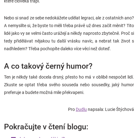
které člověka trápí.
Nebo si snad ze sebe nedokážete udělat legraci, ale z ostatních ano?
A nemyslíte si, že byste to měli třeba právě už dnes začít měnit? Tito
lidé jako vy se velmi často urážejí a někdy naprosto zbytečně. Proč si
tedy přidělávat nějakou tu další vrásku navíc, a nebrat tak život s
nadhledem? Třeba pochopíte daleko více věcí než doteď.
A co takový černý humor?
Ten je někdy také docela drsný, přesto ho má v oblibě nespočet lidí.
Zkuste se optat třeba svého souseda nebo sousedky, jaký humor
preferuje a budete možná mile překvapeni.
Pro
Dudlu
napsala: Lucie Štýchová
Pokračujte v čtení blogu: