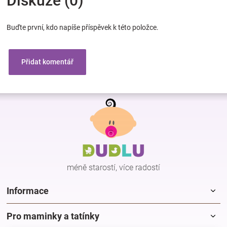
Diskuze (0)
Buďte první, kdo napíše příspěvek k této položce.
Přidat komentář
Z
á
p
a
t
í
méně starostí, více radostí
Informace
Pro maminky a tatínky