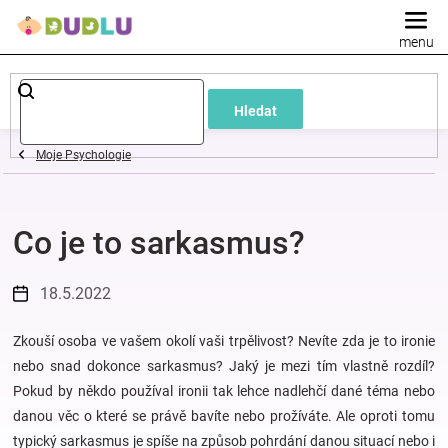
Přejít
na
obsah
Dětské
Hledat
a
Moje Psychologie
kojenecké
Co je to sarkasmus?
oblečení
Pokojíček
18.5.2022
a
Zkouší osoba ve vašem okolí vaši trpělivost? Nevíte zda je to ironie
nebo snad dokonce sarkasmus? Jaký je mezi tím vlastně rozdíl?
Pokud by někdo používal ironii tak lehce nadlehčí dané téma nebo
kojenecká
danou věc o které se právě bavíte nebo prožíváte. Ale oproti tomu
typický sarkasmus je spíše na způsob pohrdání danou situací nebo i
výbava