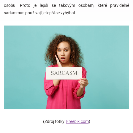
osobu. Proto je lepší se takovým osobám, které pravidelně
sarkasmus používají je lepší se vyhýbat.
Hračky
a
zábava
pro
děti
Těhotenské
oblečení
(Zdroj fotky:
Freepik.com
)
Novinky