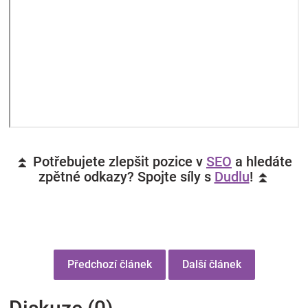
⏫ Potřebujete zlepšit pozice v
SEO
a hledáte
zpětné odkazy? Spojte síly s
Dudlu
! ⏫
Předchozí článek
Další článek