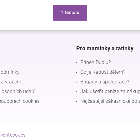
r
O
á
n
v
Nahoru
k
l
o
á
v
d
á
a
n
c
í
Pro maminky a tatínky
í
p
r
Příběh Dudlu?
v
podmínky
Co je Radost dětem?
k
y
a vrácení
Brigády a spolupráce?
v
ý
 osobních údajů
Jak ušetřit peníze za náku
p
souborech cookies
Nejčastější zákaznické dot
i
s
u
avení cookies