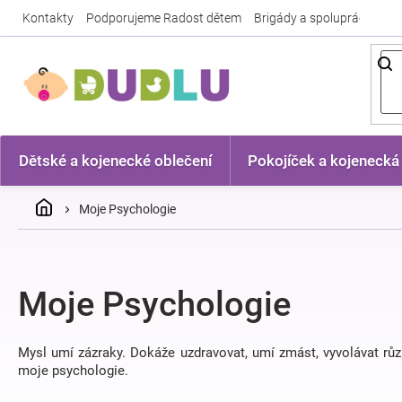
Přejít
Kontakty
Podporujeme Radost dětem
Brigády a spolupráce
Nej
na
obsah
Dětské a kojenecké oblečení
Pokojíček a kojenecká
Domů
Moje Psychologie
Moje Psychologie
Mysl umí zázraky. Dokáže uzdravovat, umí zmást, vyvolávat růz
moje psychologie.