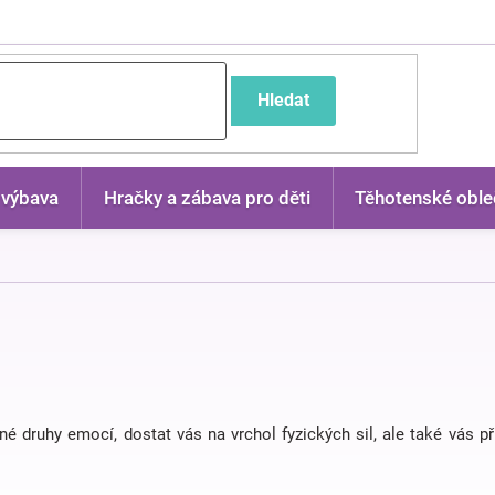
častější dotazy
Hledat
 výbava
Hračky a zábava pro děti
Těhotenské oble
né druhy emocí, dostat vás na vrchol fyzických sil, ale také vás 