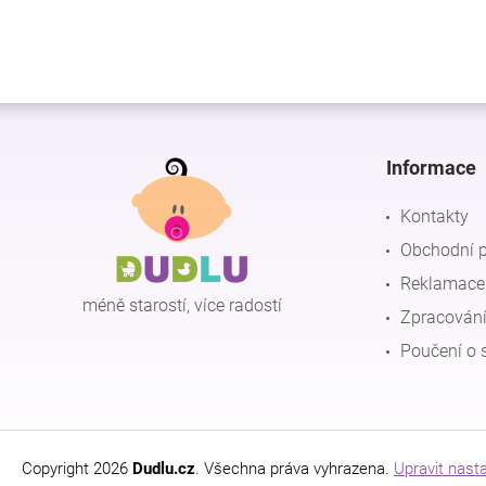
Z
á
p
Informace
a
t
Kontakty
í
Obchodní 
Reklamace 
méně starostí, více radostí
Zpracování
Poučení o 
Copyright 2026
Dudlu.cz
. Všechna práva vyhrazena.
Upravit nast