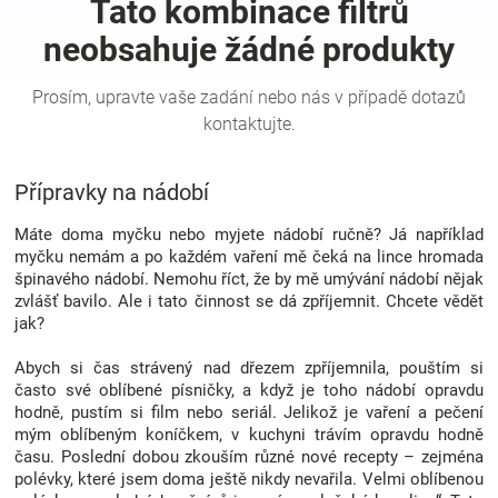
Hračky
a
zábava
Přípravky na nádobí
pro
Máte doma myčku nebo myjete nádobí ručně? Já například
myčku nemám a po každém vaření mě čeká na lince hromada
špinavého nádobí. Nemohu říct, že by mě umývání nádobí nějak
děti
zvlášť bavilo. Ale i tato činnost se dá zpříjemnit. Chcete vědět
jak?
Těhotenské
Abych si čas strávený nad dřezem zpříjemnila, pouštím si
často své oblíbené písničky, a když je toho nádobí opravdu
oblečení
hodně, pustím si film nebo seriál. Jelikož je vaření a pečení
mým oblíbeným koníčkem, v kuchyni trávím opravdu hodně
času. Poslední dobou zkouším různé nové recepty – zejména
Novinky
polévky, které jsem doma ještě nikdy nevařila. Velmi oblíbenou