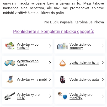
umývání nádobí vyloženě baví a užívají si to. Mezi takové
nadšence sice nepatřím, ale baví mě proměňovat špinavé
nádobí v zářivě čisté a uklízet do polic.
Pro Dudlu napsala: Karolína Jelínková
Prohlédněte si kompletní nabídku gadgetů:
Vychytávky do
Vychytávky do
kuchyně
koupelny
Vychytávky do
Vychytávky do bytu
ložnice
Vychytávky na mobil
Vychytávky do auta
Vychytávky pro
Vychytávky pro
kutily
mazlíčky