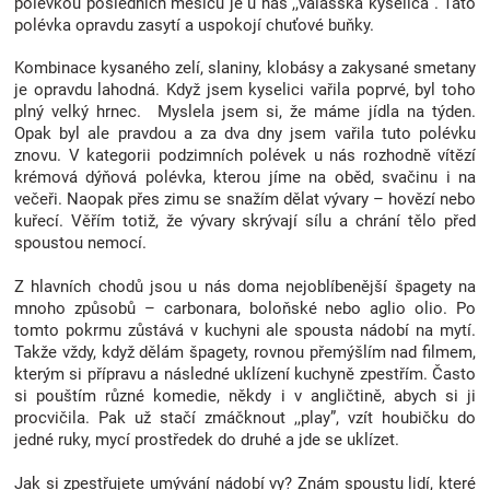
polévkou posledních měsíců je u nás ,,valašská kyselica“. Tato
Značky
polévka opravdu zasytí a uspokojí chuťové buňky.
Kombinace kysaného zelí, slaniny, klobásy a zakysané smetany
Blog
je opravdu lahodná. Když jsem kyselici vařila poprvé, byl toho
plný velký hrnec. Myslela jsem si, že máme jídla na týden.
Opak byl ale pravdou a za dva dny jsem vařila tuto polévku
Hračkářství
znovu. V kategorii podzimních polévek u nás rozhodně vítězí
krémová dýňová polévka, kterou jíme na oběd, svačinu i na
Přihlášení
večeři. Naopak přes zimu se snažím dělat vývary – hovězí nebo
kuřecí. Věřím totiž, že vývary skrývají sílu a chrání tělo před
spoustou nemocí.
Z hlavních chodů jsou u nás doma nejoblíbenější špagety na
mnoho způsobů – carbonara, boloňské nebo aglio olio. Po
tomto pokrmu zůstává v kuchyni ale spousta nádobí na mytí.
Takže vždy, když dělám špagety, rovnou přemýšlím nad filmem,
kterým si přípravu a následné uklízení kuchyně zpestřím. Často
si pouštím různé komedie, někdy i v angličtině, abych si ji
procvičila. Pak už stačí zmáčknout ,,play”, vzít houbičku do
jedné ruky, mycí prostředek do druhé a jde se uklízet.
Jak si zpestřujete umývání nádobí vy? Znám spoustu lidí, které