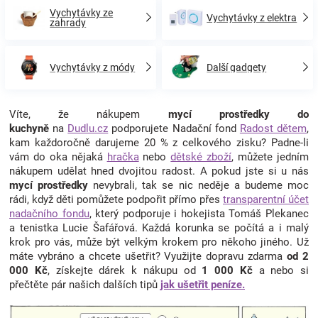
Vychytávky ze
Vychytávky z elektra
zahrady
Vychytávky z módy
Další gadgety
Víte, že nákupem
mycí prostředky do
kuchyně
na
Dudlu.cz
podporujete Nadační fond
Radost dětem
,
kam každoročně darujeme 20 % z celkového zisku? Padne-li
vám do oka nějaká
hračka
nebo
dětské zboží
, můžete jedním
nákupem udělat hned dvojitou radost. A pokud jste si u nás
mycí prostředky
nevybrali, tak se nic neděje a budeme moc
rádi, když děti pomůžete podpořit přímo přes
transparentní účet
nadačního fondu
, který podporuje i hokejista Tomáš Plekanec
a tenistka Lucie Šafářová. Každá korunka se počítá a i malý
krok pro vás, může být velkým krokem pro někoho jiného. Už
máte vybráno a chcete ušetřit? Využijte dopravu zdarma
od 2
000 Kč
, získejte dárek k nákupu od
1 000 Kč
a nebo si
přečtěte pár našich dalších tipů
jak ušetřit peníze.