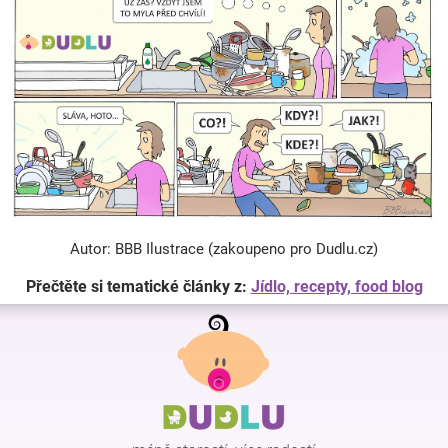
Autor: BBB Ilustrace (zakoupeno pro Dudlu.cz)
Přečtěte si tematické články z:
Jídlo, recepty, food blog
Z
á
p
a
t
í