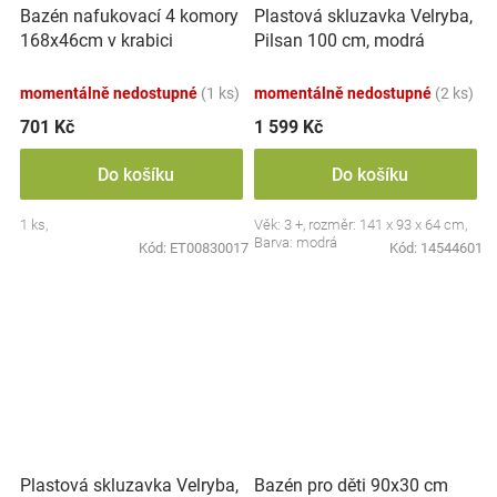
Bazén nafukovací 4 komory
Plastová skluzavka Velryba,
168x46cm v krabici
Pilsan 100 cm, modrá
momentálně nedostupné
(1 ks)
momentálně nedostupné
(2 ks)
701 Kč
1 599 Kč
Do košíku
Do košíku
1 ks,
Věk: 3 +, rozměr: 141 x 93 x 64 cm,
Barva: modrá
Kód:
ET00830017
Kód:
14544601
Bazén pro děti 90x30 cm
Plastová skluzavka Velryba,