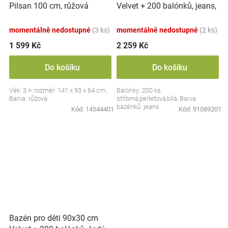
Velvet + 200 balónků, jeans,
Pilsan 100 cm, růžová
Baby Nellys
momentálně nedostupné
(3 ks)
momentálně nedostupné
(2 ks)
1 599 Kč
2 259 Kč
Do košíku
Do košíku
Věk: 3 +, rozměr: 141 x 93 x 64 cm,
Balónky: 200 ks,
Barva: růžová
stříbrná,perleťová,bílá, Barva
bazénků: jeans
Kód:
14544401
Kód:
91089201
Bazén pro děti 90x30 cm