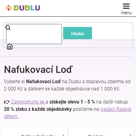
Přejít
na
obsah
Dětské
Hledat
a
kojenecké
Nafukovací Loď
oblečení
Vyberte si
Nafukovací Loď
na Dudlu s dopravou zdarma od
Pokojíček
2 000 Kč a dárkem ke každé objednávce nad 1 000 Kč.
👉
Zaregistrujte se
a
získejte slevu 1 - 5 %
na další nákup.
a
20 % zisku z každé objednávky
posíláme na
nadaci Radost
dětem.
kojenecká
výbava