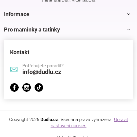
méně starostí, více radostí
r
v
k
Informace
y
v
Pro maminky a tatínky
ý
p
i
s
Kontakt
u
Potřebujete poradit?
info@dudlu.cz
Copyright 2026
Dudlu.cz
. Všechna práva vyhrazena.
Upravit
nastavení cookies