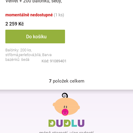
Velvet + 200 balónků, šedý,
Baby Nellys
momentálně nedostupné
(1 ks)
2 259 Kč
Do košíku
Balónky: 200 ks,
stříbrná,perleťová,bílá, Barva
bazénků: šedá
Kód:
91089401
7
položek celkem
O
v
Z
l
á
á
p
d
a
a
c
t
í
í
p