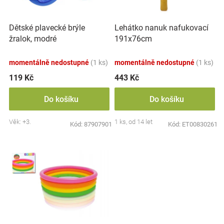
k
r
t
Značky
o
ů
Dětské plavecké brýle
Lehátko nanuk nafukovací
d
Blog
žralok, modré
191x76cm
u
k
momentálně nedostupné
(1 ks)
momentálně nedostupné
(1 ks)
Hračkářství
t
ů
119 Kč
443 Kč
Přihlášení
Do košíku
Do košíku
Věk: +3.
1 ks, od 14 let
Kód:
87907901
Kód:
ET00830261