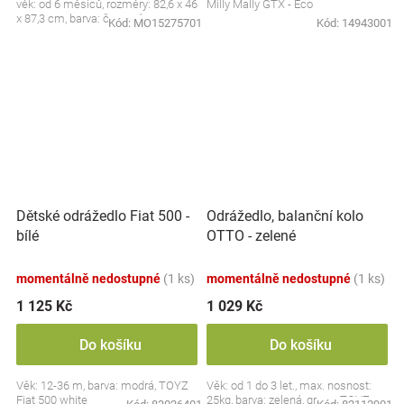
věk: od 6 měsíců, rozměry: 82,6 x 46
Milly Mally GTX - Eco
x 87,3 cm, barva: červená
Kód:
MO15275701
Kód:
14943001
Dětské odrážedlo Fiat 500 -
Odrážedlo, balanční kolo
bílé
OTTO - zelené
momentálně nedostupné
(1 ks)
momentálně nedostupné
(1 ks)
1 125 Kč
1 029 Kč
Do košíku
Do košíku
Věk: 12-36 m, barva: modrá, TOYZ
Věk: od 1 do 3 let., max. nosnost:
Fiat 500 white
25kg, barva: zelená, green, TOYZ