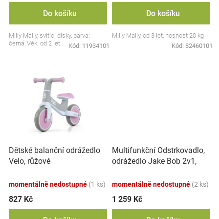
Značky
Do košíku
Do košíku
Milly Mally, svítící disky, barva:
Milly Mally, od 3 let, nosnost 20 kg
Blog
černá, Věk: od 2 let
Kód:
11934101
Kód:
82460101
Hračkářství
Přihlášení
Multifunkční Odstrkovadlo,
Dětské balanční odrážedlo
odrážedlo Jake Bob 2v1,
Velo, růžové
Milly Mally, zeleno/modré
momentálně nedostupné
(1 ks)
momentálně nedostupné
(2 ks)
827 Kč
1 259 Kč