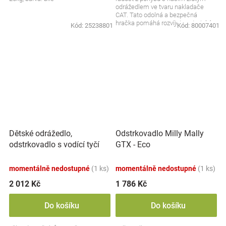
odrážedlem ve tvaru nakladače
CAT. Tato odolná a bezpečná
hračka pomáhá rozvíjet motorické
Kód:
25238801
Kód:
80007401
schopnosti a rovnováhu...
Dětské odrážedlo,
Odstrkovadlo Milly Mally
odstrkovadlo s vodící tyčí
GTX - Eco
Rider 2 v 1 - červené
momentálně nedostupné
(1 ks)
momentálně nedostupné
(1 ks)
2 012 Kč
1 786 Kč
Do košíku
Do košíku