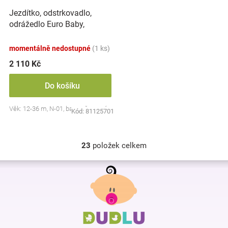
Jezdítko, odstrkovadlo,
odrážedlo Euro Baby,
Volkswagen T-ROC - červené
momentálně nedostupné
(1 ks)
2 110 Kč
Do košíku
Věk: 12-36 m, N-01, barva: červená
Kód:
81125701
23
položek celkem
O
v
Z
l
á
á
p
d
a
a
c
t
í
í
p