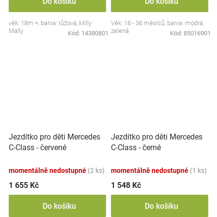
Do košíku
Do košíku
věk: 18m +, barva: růžová, Milly
Věk: 18 - 36 měsíců, barva: modrá,
Mally
zelená
Kód:
14380801
Kód:
85016901
Jezdítko pro děti Mercedes
Jezdítko pro děti Mercedes
C-Class - červené
C-Class - černé
momentálně nedostupné
(2 ks)
momentálně nedostupné
(1 ks)
1 655 Kč
1 548 Kč
Do košíku
Do košíku