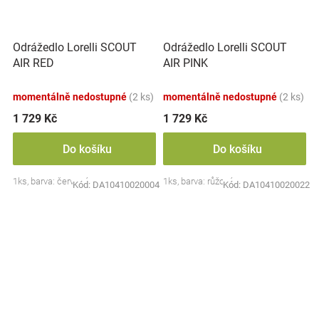
Odrážedlo Lorelli SCOUT
Odrážedlo Lorelli SCOUT
AIR RED
AIR PINK
momentálně nedostupné
(2 ks)
momentálně nedostupné
(2 ks)
1 729 Kč
1 729 Kč
Do košíku
Do košíku
1ks, barva: červená
1ks, barva: růžová
Kód:
DA10410020004
Kód:
DA10410020022