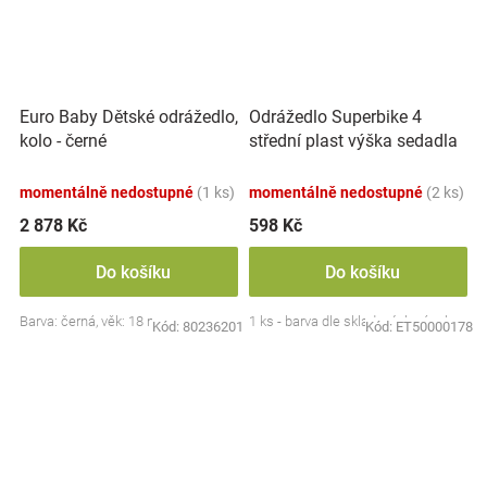
Odrážedlo Superbike 4
Euro Baby Dětské odrážedlo,
střední plast výška sedadla
kolo - černé
31cm nosnost do 25kg asst
od 24měsí
momentálně nedostupné
(1 ks)
momentálně nedostupné
(2 ks)
2 878 Kč
598 Kč
Do košíku
Do košíku
Barva: černá, věk: 18 m+
1 ks - barva dle skladových zásob
Kód:
80236201
Kód:
ET50000178