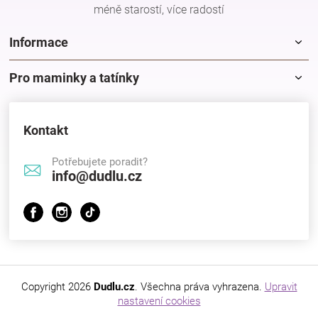
méně starostí, více radostí
r
v
k
Informace
y
v
Pro maminky a tatínky
ý
p
i
s
Kontakt
u
Potřebujete poradit?
info@dudlu.cz
Copyright 2026
Dudlu.cz
. Všechna práva vyhrazena.
Upravit
nastavení cookies