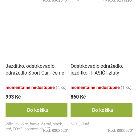
Kód:
83026401
Kód:
82112901
Jezdítko, odstrkovadlo,
Odstrkovadlo,odrážedlo,
odrážedlo Sport Car - černé
jezdítko - HASIČ - žlutý
momentálně nedostupné
(4 ks)
momentálně nedostupné
(1 ks)
993 Kč
860 Kč
Do košíku
Do košíku
Věk: 12-36 m, barva: černé, black,
N-01, Žluté
red, TOYZ, nosnost do 25kg.
Kód:
83026201
Kód:
80005701