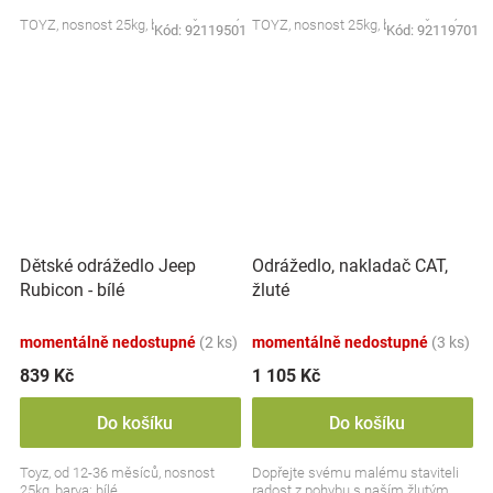
TOYZ, nosnost 25kg, barva: červená
TOYZ, nosnost 25kg, barva: černá
Kód:
92119501
Kód:
92119701
Dětské odrážedlo Jeep
Odrážedlo, nakladač CAT,
Rubicon - bílé
žluté
momentálně nedostupné
(2 ks)
momentálně nedostupné
(3 ks)
839 Kč
1 105 Kč
Do košíku
Do košíku
Toyz, od 12-36 měsíců, nosnost
Dopřejte svému malému staviteli
25kg, barva: bílé
radost z pohybu s naším žlutým