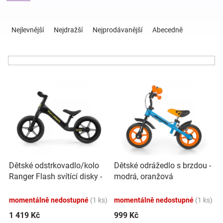
Ř
Hračky
a
Nejlevnější
Nejdražší
Nejprodávanější
Abecedně
z
e
a
n
í
zábava
V
p
ý
r
pro
p
o
i
d
s
u
děti
p
k
r
t
Těhotenské
o
ů
Dětské odstrkovadlo/kolo
Dětské odrážedlo s brzdou -
d
Ranger Flash svítící disky -
modrá, oranžová
u
oblečení
černý
k
momentálně nedostupné
(1 ks)
momentálně nedostupné
(1 ks)
t
Novinky
ů
1 419 Kč
999 Kč