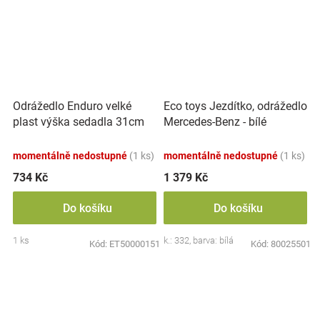
Odrážedlo Enduro velké
Eco toys Jezdítko, odrážedlo
plast výška sedadla 31cm
Mercedes-Benz - bílé
nosnost do 25kg od 12
měsíců - žlutá
momentálně nedostupné
(1 ks)
momentálně nedostupné
(1 ks)
734 Kč
1 379 Kč
Do košíku
Do košíku
1 ks
k.: 332, barva: bílá
Kód:
ET50000151
Kód:
80025501