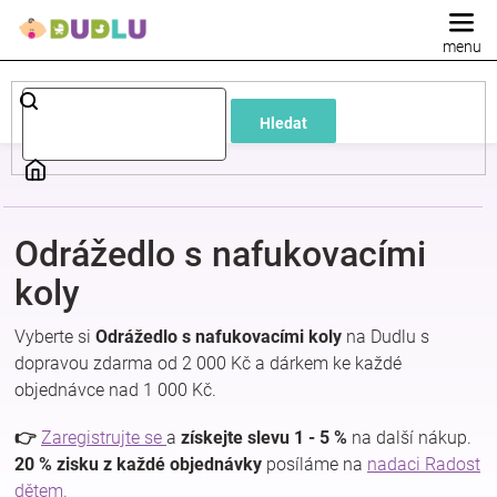
Přejít
na
obsah
Dětské
Hledat
a
kojenecké
Odrážedlo s nafukovacími
oblečení
koly
Pokojíček
Vyberte si
Odrážedlo s nafukovacími koly
na Dudlu s
dopravou zdarma od 2 000 Kč a dárkem ke každé
a
objednávce nad 1 000 Kč.
kojenecká
👉
Zaregistrujte se
a
získejte slevu 1 - 5 %
na další nákup.
20 % zisku z každé objednávky
posíláme na
nadaci Radost
dětem.
výbava