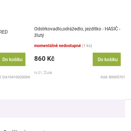
Odstrkovadlo,odrážedlo, jezdítko - HASIČ -
 RED
žlutý
momentálně nedostupné
(1 ks)
860 Kč
Do košíku
Do košíku
N-01, Žluté
d:
DA10410020004
Kód:
80005701