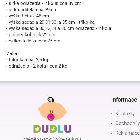
- šířka odrážedla - 2 kola: cca 39 cm
- šířka řídítek: cca 39 cm
- výška řídítek 46 cm
- výška sedadla 29,31,33, a 35 cm - tříkolka
- výška sedadla 30,32,34 a 36 cm odrážedo - 2 kola
- průměr koleček 22 cm
- celková délka cca 75 cm
Váha
- tříkolka cca: 2,5 kg
- odrážedlo - 2 kola - cca 2 kg
Z
á
p
Informace
a
t
Kontakty
í
Obchodní 
Reklamace 
méně starostí, více radostí