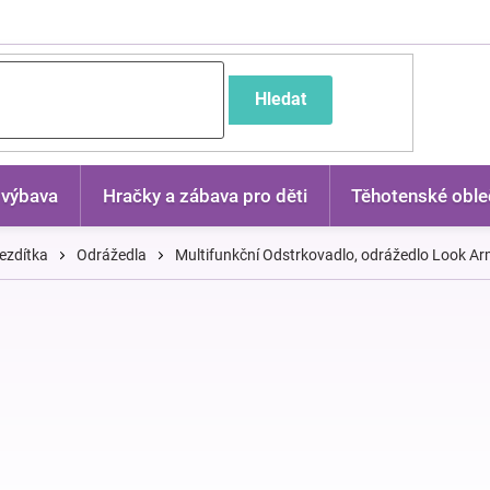
častější dotazy
Hledat
 výbava
Hračky a zábava pro děti
Těhotenské oble
ezdítka
Odrážedla
Multifunkční Odstrkovadlo, odrážedlo Look Arm