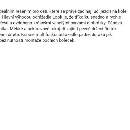
eálním řešením pro děti, které se právě začínají učí jezdit na kole
 Hlavní výhodou odrážedla Look je, že tříkolku snadno a rychle
dřeva a ozdobeno krásnými veselými barvami a obrázky. Pěnová
ka. Měkké a neklouzavé rukojeti zajistí pevné držení řídítek.
ám dítěte. Krásné multifunkčí odrážedlo padne do oka jak
e bez nutnosti montáže bočních koleček.