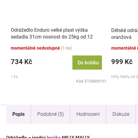
Odrážedlo Enduro velké plast výška
Dětské odrá
sedadla 31cm nosnost do 25kg od 12
oranžová
měsíců - žlutá
momentálně nedostupné
(1 ks)
momentálně 
734 Kč
999 Kč
Do košíku
1 ks
Milly Mally, od 
Kód:
ET50000151
Popis
Podobné (5)
Hodnocení
Diskuze
Odrážedlo – jezdící
hračka
MILLY MALLY.