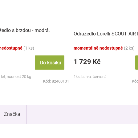
žedlo s brzdou - modrá,
Odrážedlo Lorelli SCOUT AIR
nedostupné
(1 ks)
momentálně nedostupné
(2 ks)
1 729 Kč
Do košíku
3 let, nosnost 20 kg
1ks, barva: červená
Kód:
82460101
Kó
Značka