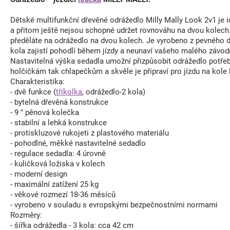
Dětské multifunkční dřevěné odrážedlo Milly Mally Look 2v1 je id
a přitom ještě nejsou schopné udržet rovnováhu na dvou kolech.
předěláte na odrážedlo na dvou kolech. Je vyrobeno z pevného 
kola zajistí pohodlí během jízdy a neunaví vašeho malého závodní
Nastavitelná výška sedadla umožní přizpůsobit odrážedlo potřeb
holčičkám tak chlapečkům a skvěle je připraví pro jízdu na kol
Charakteristika:
- dvě funkce (
tříkolka
, odrážedlo-2 kola)
- bytelná dřevěná konstrukce
- 9 " pěnová kolečka
- stabilní a lehká konstrukce
- protiskluzové rukojeti z plastového materiálu
- pohodlné, měkké nastavitelné sedadlo
- regulace sedadla: 4 úrovně
- kuličková ložiska v kolech
- moderní design
- maximální zatížení 25 kg
- věkové rozmezí 18-36 měsíců
- vyrobeno v souladu s evropskými bezpečnostními normami
Rozměry:
- šířka odrážedla - 3 kola: cca 42 cm