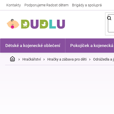
Přejít
Kontakty
Podporujeme Radost dětem
Brigády a spolupráce
Nej
na
obsah
Dětské a kojenecké oblečení
Pokojíček a kojenecká
Domů
Hračkářství
Hračky a zábava pro děti
Odrážedla a j