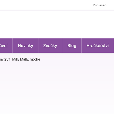
Přihlášení
čení
Novinky
Značky
Blog
Hračkářství
y 2V1, Milly Mally, modré