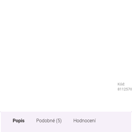
Kód:
Kód:
1438080
8112570
Popis
Podobné (5)
Hodnocení