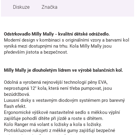
Diskuze
Značka
Odstrkovadlo Milly Mally - kvalitní dětské odrážedlo.
Moderní design v kombinaci s originálními vzory a barvami kol
vyniká mezi dostupnými na trhu. Kola Milly Mally jsou
především jistota a bezpečnost.
Milly Mally je dlouholetým lídrem ve výrobě balančních kol.
Odolná a vyrobená nejnovější technologií pěny EVA,
neprostupná 12" kola, která není třeba pumpovat, jsou
bezúdržbová.
Luxusní disky s vestavným diodovým systémem pro barevný
flash efekt.
Ergonomické výškově nastavitelné sedlo s měkkou výplní
zajišťuje pohodlí dítěte při jízdě a roste s dítětem.
Kolo Ranger má volant s ložisky a kola s ložisky.
Protiskluzové rukojeti z měkké gumy zajišťují bezpečné