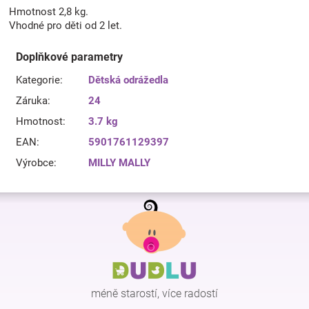
Hmotnost 2,8 kg.
Vhodné pro děti od 2 let.
Doplňkové parametry
Kategorie
:
Dětská odrážedla
Záruka
:
24
Hmotnost
:
3.7 kg
EAN
:
5901761129397
Výrobce
:
MILLY MALLY
Z
á
p
a
t
í
méně starostí, více radostí