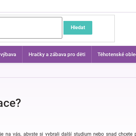
častější dotazy
Hledat
 výbava
Hračky a zábava pro děti
Těhotenské oble
lace?
 je na vás, abyste si vybrali další studium nebo snad chcete 