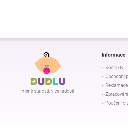
Z
á
p
Informace
a
t
Kontakty
í
Obchodní 
Reklamace 
méně starostí, více radostí
Zpracování
Poučení o 