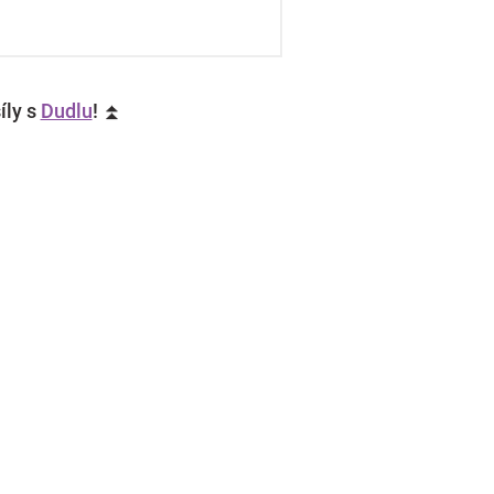
íly s
Dudlu
! ⏫