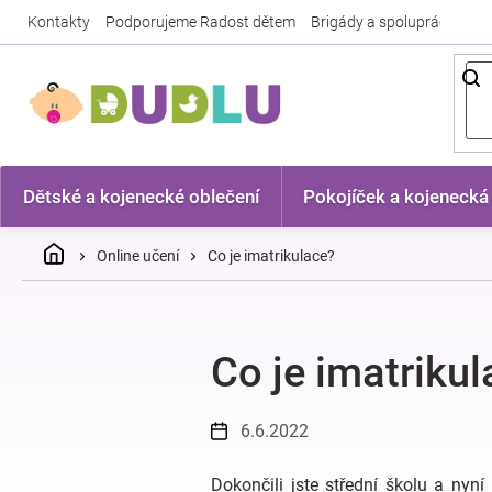
Přejít
Kontakty
Podporujeme Radost dětem
Brigády a spolupráce
Nej
na
obsah
Dětské a kojenecké oblečení
Pokojíček a kojenecká
Domů
Online učení
Co je imatrikulace?
Co je imatriku
6.6.2022
Dokončili jste střední školu a nyní