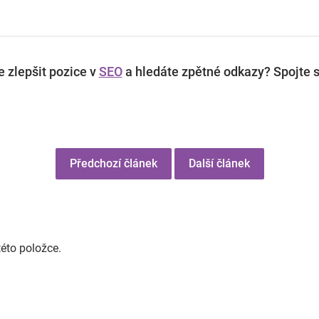
 zlepšit pozice v
SEO
a hledáte zpětné odkazy? Spojte s
Předchozí článek
Další článek
této položce.