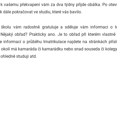
 vašemu překvapení vám za dva týdny přijde obálka. Po otevření 
 dále pokračovat ve studiu, které vás bavilo.
školu vám radostně gratuluje a sděluje vám informaci o 
e? Nějaký obřad? Prakticky ano. Je to obřad při kterém vlastn
ce informací o průběhu Imatrikulace najdete na stránkách přísl
m okolí má kamaráda či kamarádku nebo snad souseda či kolegy, 
 ohledně studuji atd.