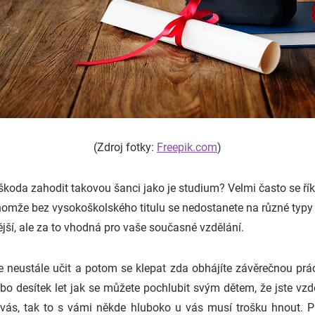
(Zdroj fotky:
Freepik.com
)
škoda zahodit takovou šanci jako je studium? Velmi často se říká,
mže bez vysokoškolského titulu se nedostanete na různé typy pra
jší, ale za to vhodná pro vaše současné vzdělání.
se neustále učit a potom se klepat zda obhájíte závěrečnou pr
bo desítek let jak se můžete pochlubit svým dětem, že jste vzdě
po vás, tak to s vámi někde hluboko u vás musí trošku hnout. P