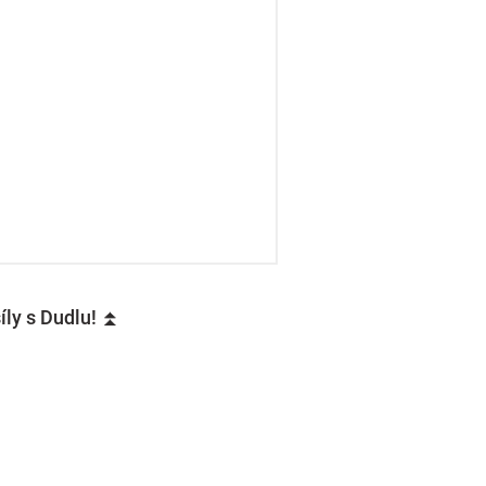
íly s Dudlu! ⏫