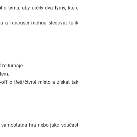
oho týmu, aby určily dva týmy, které
ou a fanoušci mohou sledovat tolik
áze turnaje.
olem.
ff o třetí/čtvrté místo a získat tak
ko samostatná hra nebo jako součást