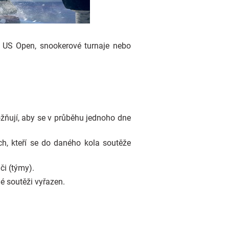
a US Open, snookerové turnaje nebo
ožňují, aby se v průběhu jednoho dne
ch, kteří se do daného kola soutěže
či (týmy).
é soutěži vyřazen.