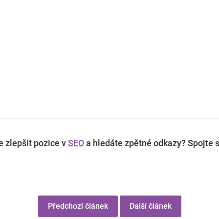
 zlepšit pozice v
SEO
a hledáte zpětné odkazy? Spojte s
Předchozí článek
Další článek