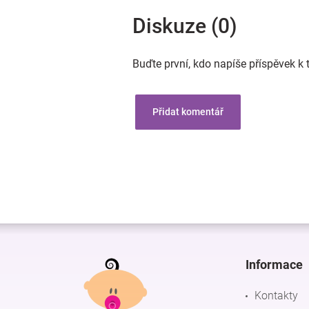
Diskuze (0)
Buďte první, kdo napíše příspěvek k 
Přidat komentář
Z
á
p
Informace
a
t
Kontakty
í