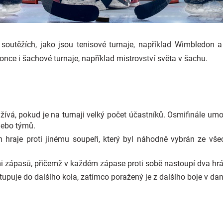
 soutěžích, jako jsou tenisové turnaje, například Wimbledon 
once i šachové turnaje, například mistrovství světa v šachu.
žívá, pokud je na turnaji velký počet účastníků. Osmifinále um
nebo týmů.
 hraje proti jinému soupeři, který byl náhodně vybrán ze vše
mi zápasů, přičemž v každém zápase proti sobě nastoupí dva hrá
upuje do dalšího kola, zatímco poražený je z dalšího boje v dan