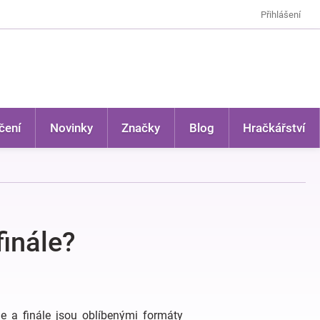
Přihlášení
čení
Novinky
Značky
Blog
Hračkářství
finále?
ále a finále jsou oblíbenými formáty