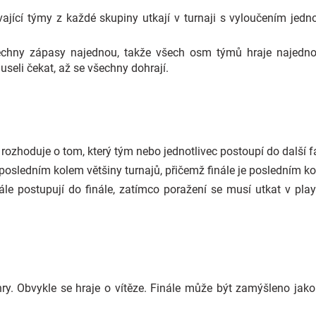
ývající týmy z každé skupiny utkají v turnaji s vyloučením jedn
všechny zápasy najednou, takže všech osm týmů hraje najedn
museli čekat, až se všechny dohrají.
á rozhoduje o tom, který tým nebo jednotlivec postoupí do další f
posledním kolem většiny turnajů, přičemž finále je posledním k
le postupují do finále, zatímco poražení se musí utkat v play-o
hry. Obvykle se hraje o vítěze. Finále může být zamýšleno ja