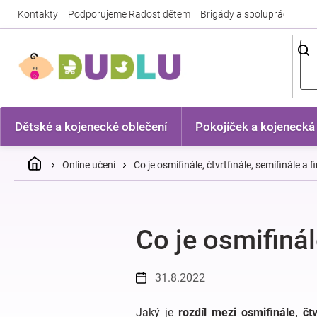
Přejít
Kontakty
Podporujeme Radost dětem
Brigády a spolupráce
Nej
na
obsah
Dětské a kojenecké oblečení
Pokojíček a kojenecká
Domů
Online učení
Co je osmifinále, čtvrtfinále, semifinále a f
Co je osmifinále
31.8.2022
Jaký je
rozdíl mezi osmifinále, čtv