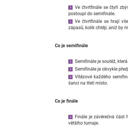
Ve čtvrtfinále se čtyři zb
postoupí do semifinále.
Ve čtvrtfinále se hrají 
zápasů, kolik chtějí, aniž by 
Co je semifinále
Semifinále je soutěž, kter
Semifinále je obvykle před
Vítězové každého semifiná
šanci na třetí místo.
Co je finále
Finále je závěrečná část 
většího turnaje.