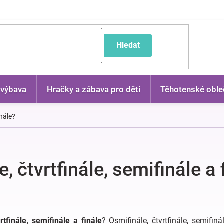
častější dotazy
Hledat
 výbava
Hračky a zábava pro děti
Těhotenské oble
inále?
, čtvrtfinále, semifinále a 
rtfinále, semifinále a finále
? Osmifinále, čtvrtfinále, semifin