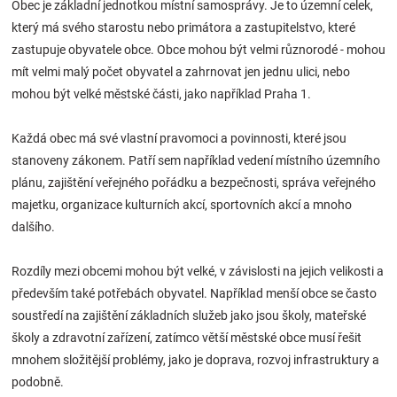
Obec je základní jednotkou místní samosprávy. Je to územní celek,
Značky
který má svého starostu nebo primátora a zastupitelstvo, které
zastupuje obyvatele obce. Obce mohou být velmi různorodé - mohou
Blog
mít velmi malý počet obyvatel a zahrnovat jen jednu ulici, nebo
mohou být velké městské části, jako například Praha 1.
Hračkářství
Každá obec má své vlastní pravomoci a povinnosti, které jsou
Přihlášení
stanoveny zákonem. Patří sem například vedení místního územního
plánu, zajištění veřejného pořádku a bezpečnosti, správa veřejného
majetku, organizace kulturních akcí, sportovních akcí a mnoho
dalšího.
Rozdíly mezi obcemi mohou být velké, v závislosti na jejich velikosti a
především také potřebách obyvatel. Například menší obce se často
soustředí na zajištění základních služeb jako jsou školy, mateřské
školy a zdravotní zařízení, zatímco větší městské obce musí řešit
mnohem složitější problémy, jako je doprava, rozvoj infrastruktury a
podobně.