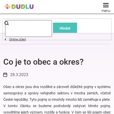
Přejít
na
obsah
Dětské
Hledat
a
Online učení
kojenecké
Co je to obec a okres?
oblečení
Pokojíček
28.3.2023
a
Obec a okres jsou dva rozdílné a zároveň důležité pojmy v systému
samosprávy a správy veřejného sektoru v mnoha zemích, včetně
České republiky. Tyto pojmy si mnohdy mnoho lidí zaměňuje a plete.
kojenecká
V tomto článku se budeme podrobněji zabývat těmito pojmy,
vysvětlíme jejich význam, rozdíly a funkce. V čem se liší pojem obec
výbava