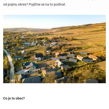
od pojmu okres? Pojďme se na to podívat.
Hračky
a
zábava
pro
děti
Těhotenské
oblečení
Co je to obec?
Novinky