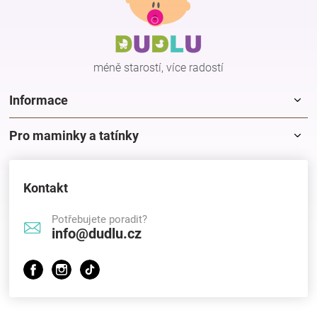
p
a
t
í
méně starostí, více radostí
Informace
Pro maminky a tatínky
Kontakt
Potřebujete poradit?
info@dudlu.cz