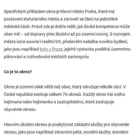
Specifickým příkladem obce je hlavní město Praha, které má
postavení statutárního města a zároveň se člení na jednotlivé
městské části. Právě zde je dobře vidět, jak široké kompetence může
obec mít – od dopravy přes školství až po územní rozvoj. S rozvojem
města úzce souvisí i realitní trh, především nabídka nového bydlení,
jako jsou například
byty v Praze
, jejichž výstavba podléhá územnímu
plánování a rozhodování místních samospráv.
Co je to okres?
Okres je územní celek větší než obec, který sdružuje několik obcí. V
České republice existuje celkem 76 okresů. Každý okres má svého
hejtmana nebo hejtmanku a zastupitelstvo, které zastupuje
obyvatele okresu.
Hlavním úkolem okresu je poskytovat základní služby pro obyvatele
okresu, jako jsou například zdravotní péče, sociální služby, stavební