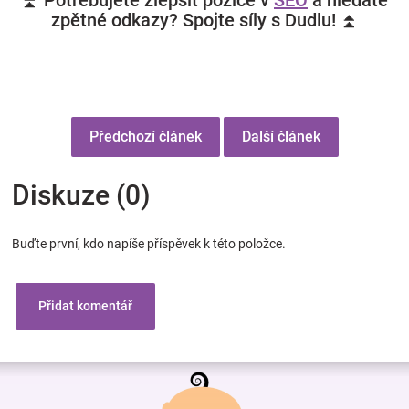
⏫ Potřebujete zlepšit pozice v
SEO
a hledáte
zpětné odkazy? Spojte síly s Dudlu! ⏫
Předchozí článek
Další článek
Diskuze (0)
Buďte první, kdo napíše příspěvek k této položce.
Přidat komentář
Z
á