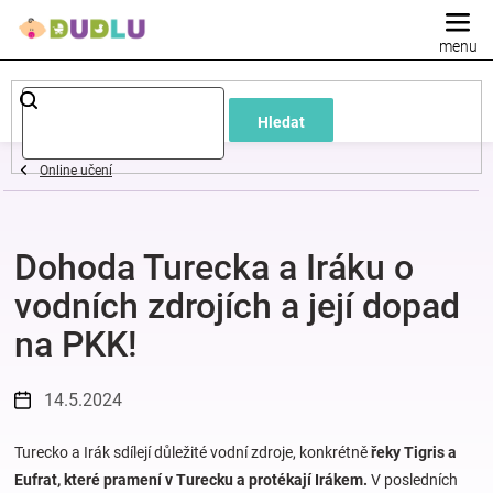
Přejít
na
obsah
Dětské
Hledat
a
Online učení
kojenecké
Dohoda Turecka a Iráku o
oblečení
vodních zdrojích a její dopad
Pokojíček
na PKK!
a
14.5.2024
kojenecká
Turecko a Irák sdílejí důležité vodní zdroje, konkrétně
řeky Tigris a
Eufrat, které pramení v Turecku a protékají Irákem.
V posledních
výbava