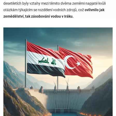
desetiletích byly vztahy mezi těmito dvěma zeměmi napjaté kvůli
otázkám týkajícím se rozdělení vodních zdrojů, což
ovlivnilo jak
Hračky
zemědělství, tak zásobování vodou v Iráku.
a
zábava
pro
děti
Těhotenské
oblečení
Novinky