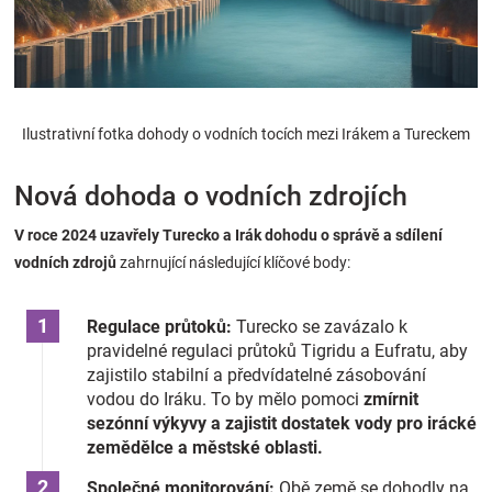
Značky
Blog
Ilustrativní fotka dohody o vodních tocích mezi Irákem a Tureckem
Hračkářství
Nová dohoda o vodních zdrojích
Přihlášení
V roce 2024 uzavřely Turecko a Irák dohodu o správě a sdílení
vodních zdrojů
zahrnující následující klíčové body:
Regulace průtoků:
Turecko se zavázalo k
pravidelné regulaci průtoků Tigridu a Eufratu, aby
zajistilo stabilní a předvídatelné zásobování
vodou do Iráku. To by mělo pomoci
zmírnit
sezónní výkyvy a zajistit dostatek vody pro irácké
zemědělce a městské oblasti.
Společné monitorování:
Obě země se dohodly na