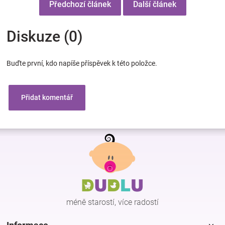
Předchozí článek
Další článek
Diskuze (0)
Buďte první, kdo napíše příspěvek k této položce.
Přidat komentář
Z
á
p
a
t
í
méně starostí, více radostí