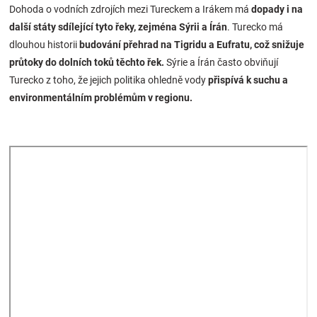
Dohoda o vodních zdrojích mezi Tureckem a Irákem má
dopady i na
další státy sdílející tyto řeky, zejména Sýrii a Írán
. Turecko má
dlouhou historii
budování přehrad na Tigridu a Eufratu, což snižuje
průtoky do dolních toků těchto řek.
Sýrie a Írán často obviňují
Turecko z toho, že jejich politika ohledně vody
přispívá k suchu a
environmentálním problémům v regionu​.