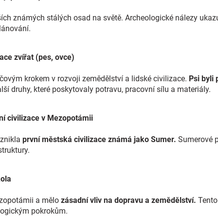
rších známých stálých osad na světě. Archeologické nálezy ukaz
lánování.
kace zvířat (pes, ovce)
íčovým krokem v rozvoji zemědělství a lidské civilizace.
Psi byli
lší druhy, které poskytovaly potravu, pracovní sílu a materiály.
rvní civilizace v Mezopotámii
vznikla
první městská civilizace známá jako Sumer.
Sumerové po
truktury.
kola
zopotámii a mělo
zásadní vliv na dopravu a zemědělství.
Tento 
nologickým pokrokům.