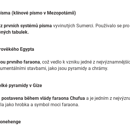
z písma (klínové písmo v Mezopotámii)
z prvních systémů písma
vyvinutých Sumerci. Používalo se pro a
ěných tabulek.
tarověkého Egypta
dou prvního faraona
, což vedlo k vzniku jedné z nejvýznamnějšíc
umentálními stavbami, jako jsou pyramidy a chrámy.
Velké pyramidy v Gíze
a
postavena během vlády faraona Chufua
a je jedním z nejvýzn
ila jako hrobka a symbol moci faraona.
 Stonehenge