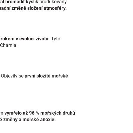
al hromadit kyslík
produkovaný
adní změně složení atmosféry.
krokem v evoluci života.
Tyto
 Charnia.
. Objevily se
první složité mořské
rém
vymřelo až 96 % mořských druhů
ké změny a mořské anoxie.