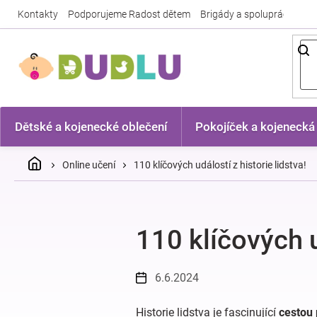
Přejít
Kontakty
Podporujeme Radost dětem
Brigády a spolupráce
Nej
na
obsah
Dětské a kojenecké oblečení
Pokojíček a kojenecká
Domů
Online učení
110 klíčových událostí z historie lidstva!
110 klíčových u
6.6.2024
Historie lidstva je fascinující
cestou 