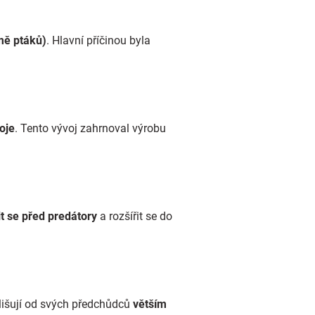
mě ptáků)
. Hlavní příčinou byla
oje
. Tento vývoj zahrnoval výrobu
it se před predátory
a rozšířit se do
lišují od svých předchůdců
větším