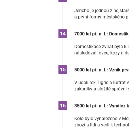
Jericho je jednou z nejsta
a první formy městského p
7000 let př. n. l.: Domesti
Domestikace zvířat byla kl
následovali ovce, kozy a da
5000 let př. n. l.: Vznik p
V údolí řek Tigris a Eufrat 
zákoníky a složité správní s
3500 let př. n. l.: Vynález 
Kolo bylo vynalezeno v Me
zboží a lidí a vedl k tech