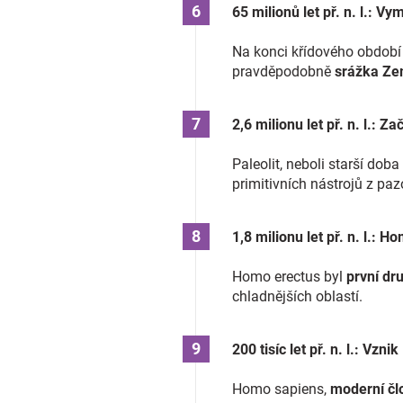
65 milionů let př. n. l.: V
Na konci křídového období
pravděpodobně
srážka Ze
2,6 milionu let př. n. l.: 
Paleolit, neboli starší do
primitivních nástrojů z paz
1,8 milionu let př. n. l.: 
Homo erectus byl
první dr
chladnějších oblastí.
200 tisíc let př. n. l.: Vz
Homo sapiens,
moderní člo