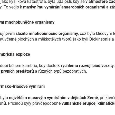
jako kyslíková katastrofa, byla událostí, kdy se
v atmosféře zač
y. To vedlo k
masivnímu vymírání anaerobních organismů a zás
: První mnohobuněčné organismy
ují
první složité mnohobuněčné organismy
, což bylo klíčovým
, včetně plochých a měkkotělých tvorů, jako byli Dickinsonia a
Kambrická exploze
dobí během kambria, kdy došlo
k rychlému rozvoji biodiverzity
,
prvních predátorů
a různých typů bezobratlých.
Permsko-triasové vymírání
 bylo
největším masovým vymíráním v dějinách Země
, při kte
uhů
. Příčinou byly pravděpodobně
vulkanické erupce, klimatic