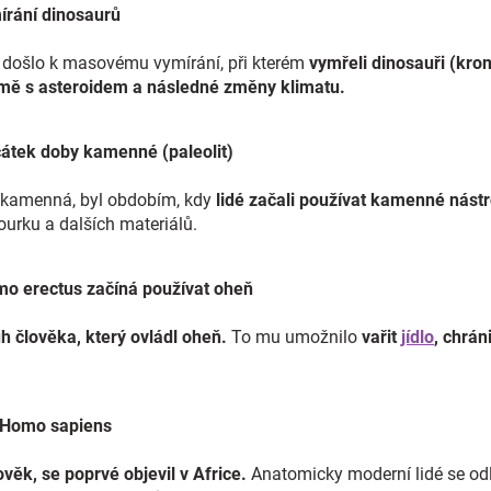
ymírání dinosaurů
 došlo k masovému vymírání, při kterém
vymřeli dinosauři (kro
mě s asteroidem a následné změny klimatu.
Začátek doby kamenné (paleolit)
ba kamenná, byl obdobím, kdy
lidé začali používat kamenné nástr
ourku a dalších materiálů.
Homo erectus začíná používat oheň
uh člověka, který ovládl oheň.
To mu umožnilo
vařit
jídlo
, chrán
nik Homo sapiens
věk, se poprvé objevil v Africe.
Anatomicky moderní lidé se od