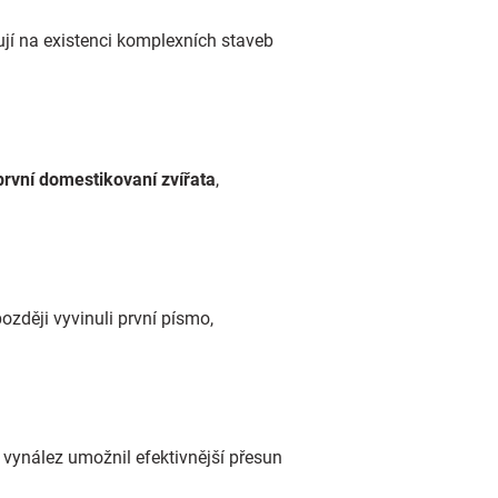
ují na existenci komplexních staveb
 první domestikovaní zvířata
,
zději vyvinuli první písmo,
vynález umožnil efektivnější přesun