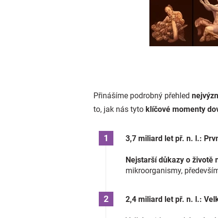
Přinášíme podrobný přehled
nejvýzn
to, jak nás tyto
klíčové momenty dov
3,7 miliard let př. n. l.:
Nejstarší důkazy o životě n
mikroorganismy, především
2,4 miliard let př. n. l.: Ve