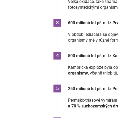
Velká oxidace, také známá 
fotosyntetickými organism
600 milionů let př. n. l.
V období ediacara se objev
organismy měly různé formy
500 milionů let př. n. l.: 
Kambrická exploze byla ob
organismy
, včetně trilobitů
250 milionů let př. n. l.: 
Permsko-triasové vymírání
a 70 % suchozemských dr