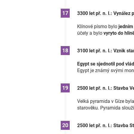
3300 let př. n. l.: Vynále
Klínové písmo bylo
jedním 
účely a bylo
vyryto do hlin
3100 let př. n. l.: Vznik s
Egypt se sjednotil pod vlá
Egypt je známý svými mon
2500 let př. n. l.: Stavba 
Velká pyramida v Gíze byl
starověku. Pyramida slouž
2500 let př. n. l.: Stavba