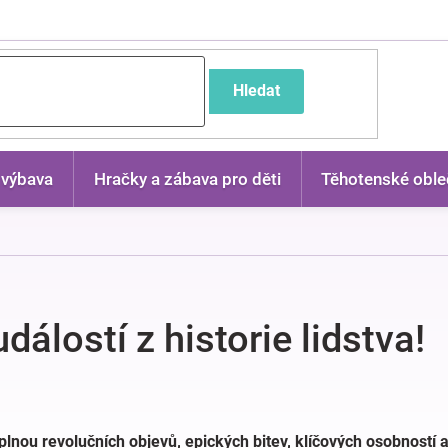
častější dotazy
Hledat
 výbava
Hračky a zábava pro děti
Těhotenské oble
dálostí z historie lidstva!
plnou revolučních objevů, epických bitev, klíčových osobností 