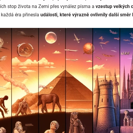
ních stop života na Zemi přes vynález písma a
vzestup velkých ci
 každá éra přinesla
události, které výrazně ovlivnily další směr