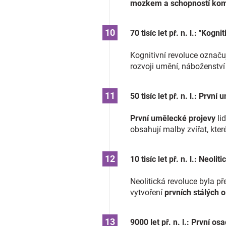
mozkem a schopností komp
70 tisíc let př. n. l.: "Kogni
Kognitivní revoluce označu
rozvoji umění, náboženství 
50 tisíc let př. n. l.: Prv
První umělecké projevy
lid
obsahují malby zvířat, kt
10 tisíc let př. n. l.: Neoli
Neolitická revoluce byla p
vytvoření
prvních stálých o
9000 let př. n. l.: První os