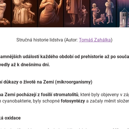
Stručná historie lidstva (Autor:
Tomáš Zahálka
)
amnějších událostí každého období od prehistorie až po souč
edly až k dnešnímu dni.
 První důkazy o životě na Zemi (mikroorganismy)
a Zemi pocházejí z fosilií stromatolitů
, které byly objeveny v zá
 cyanobakterie, byly schopné
fotosyntézy
a začaly měnit slože
lká oxidace