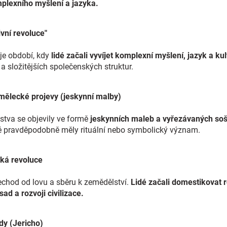
lexního myšlení a jazyka.
tivní revoluce"
je období, kdy
lidé začali vyvíjet komplexní myšlení, jazyk a kul
a složitějších společenských struktur.
ní umělecké projevy (jeskynní malby)
stva se objevily ve formě
jeskynních maleb a vyřezávaných so
eré pravděpodobně měly rituální nebo symbolický význam.
tická revoluce
řechod od lovu a sběru k zemědělství.
Lidé začali domestikovat ro
sad a rozvoji civilizace.
ady (Jericho)