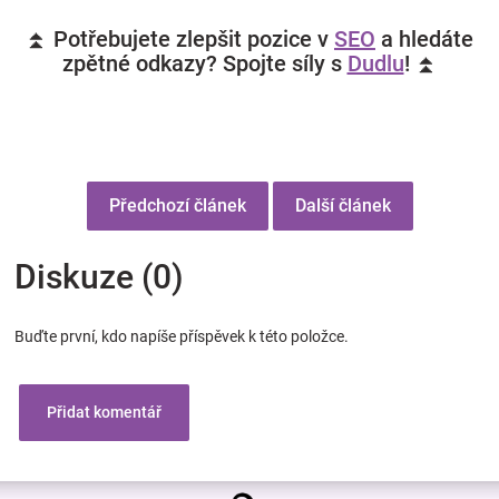
⏫ Potřebujete zlepšit pozice v
SEO
a hledáte
zpětné odkazy? Spojte síly s
Dudlu
! ⏫
Předchozí článek
Další článek
Diskuze (0)
Buďte první, kdo napíše příspěvek k této položce.
Přidat komentář
Z