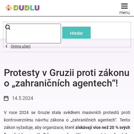
Přejít
na
obsah
Dětské
Hledat
a
Online učení
kojenecké
Protesty v Gruzii proti zákonu
oblečení
o „zahraničních agentech“!
Pokojíček
14.5.2024
a
V roce 2024 se Gruzie stala svědkem masivních protestů proti
kojenecká
kontroverznímu návrhu zákona o „zahraničních agentech“. Tento
zákon vyžaduje, aby organizace, které
získávají více než 20 % svých
výbava