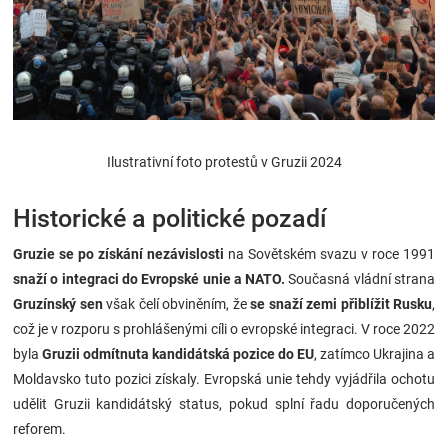
Značky
Blog
Hračkářství
Ilustrativní foto protestů v Gruzii 2024
Přihlášení
Historické a politické pozadí
Gruzie se po získání nezávislosti
na Sovětském svazu v roce 1991
snaží o integraci do Evropské unie a NATO.
Současná vládní strana
Gruzínský sen
však čelí obviněním, že
se snaží zemi přiblížit Rusku
,
což je v rozporu s prohlášenými cíli o evropské integraci. V roce 2022
byla
Gruzii odmítnuta kandidátská pozice do EU
, zatímco Ukrajina a
Moldavsko tuto pozici získaly. Evropská unie tehdy vyjádřila ochotu
udělit Gruzii kandidátský status, pokud splní řadu doporučených
reforem​​.