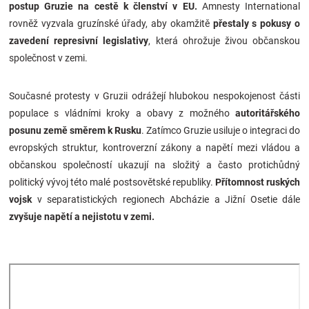
postup Gruzie na cestě k členství v EU.
Amnesty International
rovněž vyzvala gruzínské úřady, aby okamžitě
přestaly s pokusy o
zavedení represivní legislativy
, která ohrožuje živou občanskou
společnost v zemi.
Současné protesty v Gruzii odrážejí hlubokou nespokojenost části
populace s vládními kroky a obavy z možného
autoritářského
posunu země směrem k Rusku
. Zatímco Gruzie usiluje o integraci do
evropských struktur, kontroverzní zákony a napětí mezi vládou a
občanskou společností ukazují na složitý a často protichůdný
politický vývoj této malé postsovětské republiky.
Přítomnost ruských
vojsk
v separatistických regionech Abcházie a Jižní Osetie dále
zvyšuje napětí a nejistotu v zemi.