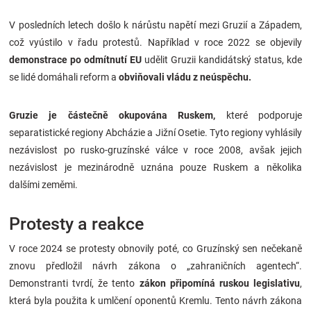
V posledních letech došlo k nárůstu napětí mezi Gruzií a Západem,
což vyústilo v řadu protestů. Například v roce 2022 se objevily
demonstrace po odmítnutí EU
udělit Gruzii kandidátský status, kde
se lidé domáhali reform a
obviňovali vládu z neúspěchu.
Gruzie je částečně okupována Ruskem,
které podporuje
separatistické regiony Abcházie a Jižní Osetie. Tyto regiony vyhlásily
nezávislost po rusko-gruzínské válce v roce 2008, avšak jejich
nezávislost je mezinárodně uznána pouze Ruskem a několika
dalšími zeměmi.
Protesty a reakce
V roce 2024 se protesty obnovily poté, co Gruzínský sen nečekaně
znovu předložil návrh zákona o „zahraničních agentech“.
Demonstranti tvrdí, že tento
zákon připomíná ruskou legislativu
,
která byla použita k umlčení oponentů Kremlu. Tento návrh zákona