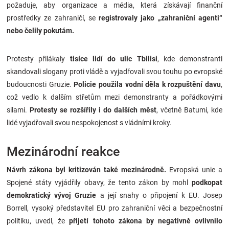
požaduje, aby organizace a média, která získávají finanční
prostředky ze zahraničí, se
registrovaly jako „zahraniční agenti“
nebo čelily pokutám.
Protesty přilákaly
tisíce lidí do ulic Tbilisi
, kde demonstranti
skandovali slogany proti vládě a vyjadřovali svou touhu po evropské
budoucnosti Gruzie.
Policie použila vodní děla k rozpuštění davu
,
což vedlo k dalším střetům mezi demonstranty a pořádkovými
silami.
Protesty se rozšířily i do dalších měst
, včetně Batumi, kde
lidé vyjadřovali svou nespokojenost s vládními kroky​.
Mezinárodní reakce
Návrh zákona byl kritizován také mezinárodně.
Evropská unie a
Spojené státy vyjádřily obavy, že tento zákon by mohl
podkopat
demokratický vývoj Gruzie
a její snahy o připojení k EU. Josep
Borrell, vysoký představitel EU pro zahraniční věci a bezpečnostní
politiku, uvedl, že
přijetí tohoto zákona by negativně ovlivnilo