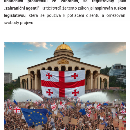
finančních prostředků ze zahraničí, se registrovaly jako
„zahraniční agenti“
. Kritici tvrdí, že tento zákon je
inspirován ruskou
Hračky
legislativou
, která se používá k potlačení disentu a omezování
svobody projevu.
a
zábava
pro
děti
Těhotenské
oblečení
Novinky