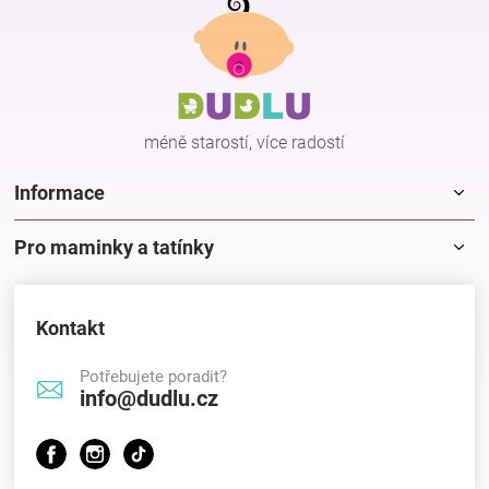
á
p
a
t
í
méně starostí, více radostí
Informace
Pro maminky a tatínky
Kontakt
Potřebujete poradit?
info@dudlu.cz