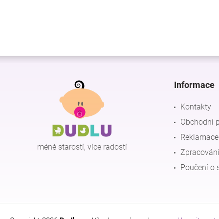
Z
á
p
Informace
a
t
Kontakty
í
Obchodní 
Reklamace 
méně starostí, více radostí
Zpracování
Poučení o 