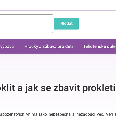
častější dotazy
Hledat
 výbava
Hračky a zábava pro děti
Těhotenské oble
?
lít a jak se zbavit prokletí
 náboženstvích vnímá jako nebezpečná a nežádoucí věc. Věří s