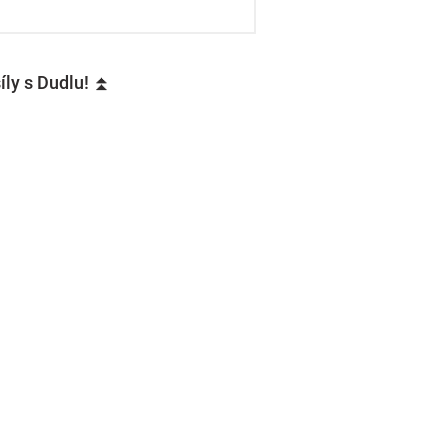
íly s Dudlu! ⏫