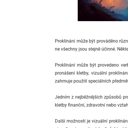
Proklínání může být prováděno různý
ne všechny jsou stejně účinné. Někte
Proklínání může být provedeno verb
pronášení kletby, vizuální proklíná
zahrnuje použití speciálních předm
Jedním z nejběžnějších způsobů prok
kletby finanční, zdravotní nebo vzta
Další možností je vizuální proklíná