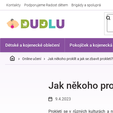
Přejít
Kontakty
Podporujeme Radost dětem
Brigády a spolupráce
Nej
na
obsah
Dětské a kojenecké oblečení
Pokojíček a kojenecká
Domů
Online učení
Jak někoho proklít a jak se zbavit prokletí
Jak někoho prok
9.4.2023
Prokletí se v různých kulturách a