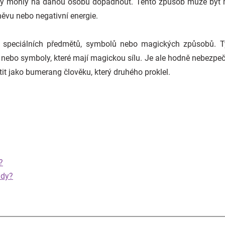
ré by mohly na danou osobu dopadnout. Tento způsob může být m
něvu nebo negativní energie.
ití speciálních předmětů, symbolů nebo magických způsobů. 
 nebo symboly, které mají magickou sílu. Je ale hodně nebezpečn
tit jako bumerang člověku, který druhého proklel.
?
udy?