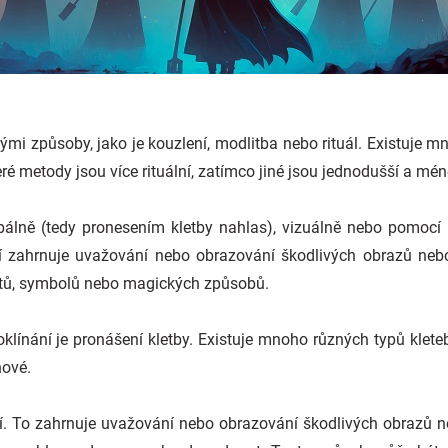
mi způsoby, jako je kouzlení, modlitba nebo rituál. Existuje mn
ré metody jsou více rituální, zatímco jiné jsou jednodušší a mén
álně (tedy pronesením kletby nahlas), vizuálně nebo pomocí ri
ní zahrnuje uvažování nebo obrazování škodlivých obrazů nebo 
ětů, symbolů nebo magických způsobů.
línání je pronášení kletby. Existuje mnoho různých typů kleteb
hové.
ní. To zahrnuje uvažování nebo obrazování škodlivých obrazů ne