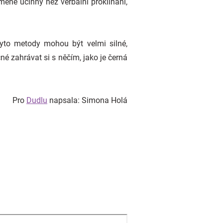
éně účinný než verbální proklínání,
Tyto metody mohou být velmi silné,
é zahrávat si s něčím, jako je černá
Pro
Dudlu
napsala: Simona Holá