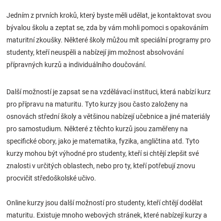
Značky
Jedním z prvních kroků, který byste měli udělat, je kontaktovat svou
bývalou školu a zeptat se, zda by vám mohli pomoci s opakováním
Blog
maturitní zkoušky. Některé školy můžou mít speciální programy pro
studenty, kteří neuspěli a nabízejí jim možnost absolvování
Hračkářství
přípravných kurzů a individuálního doučování.
Přihlášení
Další možností je zapsat se na vzdělávací instituci, která nabízí kurz
pro přípravu na maturitu. Tyto kurzy jsou často založeny na
osnovách střední školy a většinou nabízejí učebnice a jiné materiály
pro samostudium. Některé z těchto kurzů jsou zaměřeny na
specifické obory, jako je matematika, fyzika, angličtina atd. Tyto
kurzy mohou být výhodné pro studenty, kteří si chtějí zlepšit své
znalosti v určitých oblastech, nebo pro ty, kteří potřebují znovu
procvičit středoškolské učivo.
Online kurzy jsou další možností pro studenty, kteří chtějí dodělat
maturitu. Existuje mnoho webových stránek, které nabízejí kurzy a