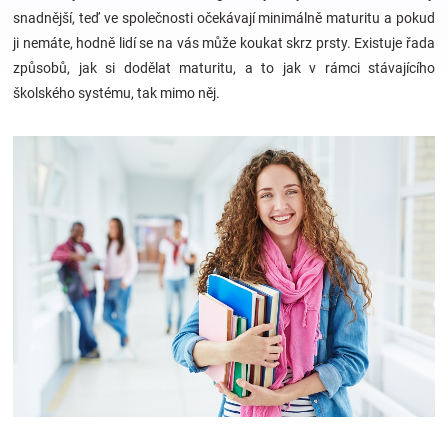
snadnější, teď ve společnosti očekávají minimálně maturitu a pokud
ji nemáte, hodně lidí se na vás může koukat skrz prsty. Existuje řada
Hračky
způsobů, jak si dodělat maturitu, a to jak v rámci stávajícího
školského systému, tak mimo něj.
a
zábava
pro
děti
Těhotenské
oblečení
Novinky