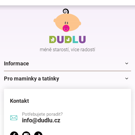
Z
á
p
a
t
í
méně starostí, více radostí
Informace
Pro maminky a tatínky
Kontakt
Potřebujete poradit?
info@dudlu.cz