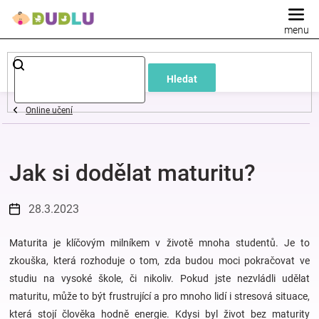
Přejít
na
obsah
Dětské
Hledat
a
Online učení
kojenecké
Jak si dodělat maturitu?
oblečení
Pokojíček
28.3.2023
a
Maturita je klíčovým milníkem v životě mnoha studentů. Je to
zkouška, která rozhoduje o tom, zda budou moci pokračovat ve
studiu na vysoké škole, či nikoliv. Pokud jste nezvládli udělat
kojenecká
maturitu, může to být frustrující a pro mnoho lidí i stresová situace,
která stojí člověka hodně energie. Kdysi byl život bez maturity
výbava