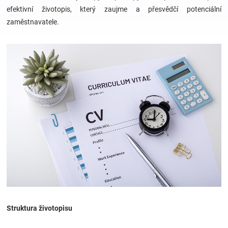
efektivní životopis, který zaujme a přesvědčí potenciální
zaměstnavatele.
Hračky
a
zábava
pro
děti
Těhotenské
oblečení
Struktura životopisu
Novinky