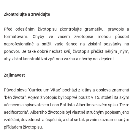
Zkontrolujte a zrevidujte
Před odesláním životopisu zkontrolujte gramatiku, pravopis a
formátování. Chyby ve vašem životopise mohou působit
neprofesionálně a snížit vaše šance na získání pozvánky na
pohovor. Je také dobré nechat svůj životopis přečíst někým jiným,
aby získal konstruktivní zpětnou vazbu a návrhy na zlepšení.
Zajímavost
Původ slova "Curriculum Vitae" pochází z latiny a doslova znamená
"běh života". Pojem životopis byl poprvé použit v 15. století italským
učencem a spisovatelem Leon Battista Albertim ve svém spisu "De re
aedificatoria". Albertiho životopis byl vlastně stručným popisem jeho
vzdělání, dovedností a úspěchů, a stal se tak prvním zaznamenaným
příkladem životopisu.