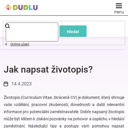
Přejít
na
obsah
Dětské
Hledat
a
Online učení
kojenecké
Jak napsat životopis?
oblečení
Pokojíček
14.4.2023
a
Životopis (Curriculum Vitae, zkráceně CV) je dokument, který shrnuje
vaše vzdělání, pracovní zkušenosti, dovednosti a další relevantní
informace pro potenciální zaměstnavatele. Dobře napsaný životopis
kojenecká
může být klíčem k získání pozvánky na pohovor a úspěchu v hledání
zaměstnání. Následující tipy a postupy vám pomohou napsat
výbava