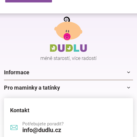
Z
á
p
a
t
í
méně starostí, více radostí
Informace
Pro maminky a tatínky
Kontakt
Potřebujete poradit?
info@dudlu.cz