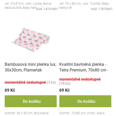
vel: 37x37cm, vzor: Louka, Barva:
vel: 70 x 80 cm, vzor: Tučňák, Baby
Značky
béžová/bílá, Baby Nellys ®
Nellys ®
Kód:
14731801
Kód:
17873601
Blog
Hračkářství
Přihlášení
Kvalitní bavlněná plenka -
Bambusová mini plenka lux,
Tetra Premium, 70x80 cm -
30x30cm, Plameňák
black Goose, bílá - 1 ks -
momentálně nedostupné
Husičky
momentálně nedostupné
(3 ks)
(18 ks)
69 Kč
69 Kč
Do košíku
Do košíku
rozměr: 30 x 30 cm, Bocioland
rozměr: 70x80 cm, motiv: black