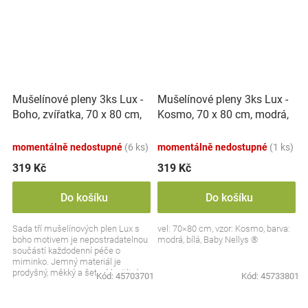
Mušelínové pleny 3ks Lux -
Mušelínové pleny 3ks Lux -
Boho, zvířatka, 70 x 80 cm,
Kosmo, 70 x 80 cm, modrá,
hořčicová/bílá
bílá
momentálně nedostupné
(6 ks)
momentálně nedostupné
(1 ks)
319 Kč
319 Kč
Do košíku
Do košíku
Sada tří mušelínových plen Lux s
vel: 70×80 cm, vzor: Kosmo, barva:
boho motivem je nepostradatelnou
modrá, bílá, Baby Nellys ®
součástí každodenní péče o
miminko. Jemný materiál je
prodyšný, měkký a šetrný k citlivé
Kód:
45703701
Kód:
45733801
pokožce. Hravý vzor a...