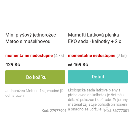
Mini plyšový jednorožec
Mamatti Látková plenka
Metoo s mušelínovou
EKO sada - kalhotky + 2 x
plenkou - růžovo/bílý, 12cm
plenka, Gepardík, vel. 3 - 8
kg
momentálně nedostupné
(4 ks)
momentálně nedostupné
(7 ks)
429 Kč
469 Kč
od
Detail
Do košíku
Ekologická sada látkové pleny a
Jednorožec Metoo - 1ks, vhodné již
přebalovacích kalhotek je šetrná k
od narození
dětské pokožce i k přírodě. Příjemný
materiál zajišťuje pohodlí při nošení
a snadno se udržuje. Díky...
Kód:
27977901
Kód:
86777301