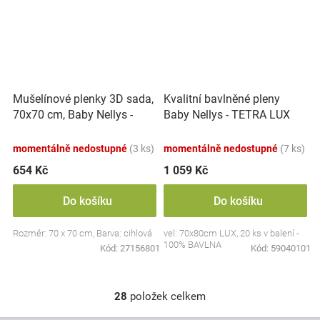
Mušelínové plenky 3D sada,
Kvalitní bavlněné pleny
70x70 cm, Baby Nellys -
Baby Nellys - TETRA LUX
cihlová
70x80cm, 20ks v bal.
momentálně nedostupné
(3 ks)
momentálně nedostupné
(7 ks)
654 Kč
1 059 Kč
Do košíku
Do košíku
Rozměr: 70 x 70 cm, Barva: cihlová
vel: 70x80cm LUX, 20 ks v balení -
100% BAVLNA
Kód:
27156801
Kód:
59040101
28
položek celkem
O
v