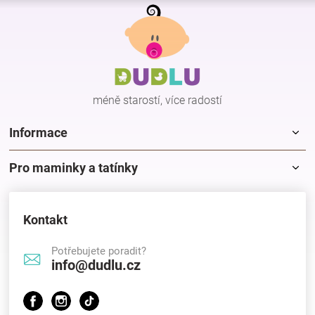
Z
l
á
á
p
d
a
a
c
t
í
í
p
méně starostí, více radostí
r
v
k
Informace
y
v
Pro maminky a tatínky
ý
p
i
s
Kontakt
u
Potřebujete poradit?
info@dudlu.cz