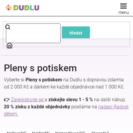
Přejít
na
obsah
Dětské
Hledat
a
kojenecké
Pleny s potiskem
oblečení
Vyberte si
Pleny s potiskem
na Dudlu s dopravou zdarma
Pokojíček
od 2 000 Kč a dárkem ke každé objednávce nad 1 000 Kč.
👉
Zaregistrujte se
a
získejte slevu 1 - 5 %
na další nákup.
a
20 % zisku z každé objednávky
posíláme na
nadaci Radost
dětem.
kojenecká
Ř
a
výbava