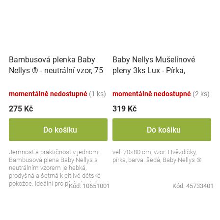
Bambusová plenka Baby
Baby Nellys Mušelínové
Nellys ® - neutrální vzor, 75
pleny 3ks Lux - Pírka,
x75 cm - 1 ks
hvězdičky, 70 x 80 cm,
šedá/bílá
momentálně nedostupné
(1 ks)
momentálně nedostupné
(2 ks)
275 Kč
319 Kč
Do košíku
Do košíku
Jemnost a praktičnost v jednom!
vel: 70×80 cm, vzor: Hvězdičky,
Bambusová plena Baby Nellys s
pírka, barva: šedá, Baby Nellys ®
neutrálním vzorem je hebká,
prodyšná a šetrná k citlivé dětské
pokožce. Ideální pro přebalování,
Kód:
10651001
Kód:
45733401
utírání i jako...