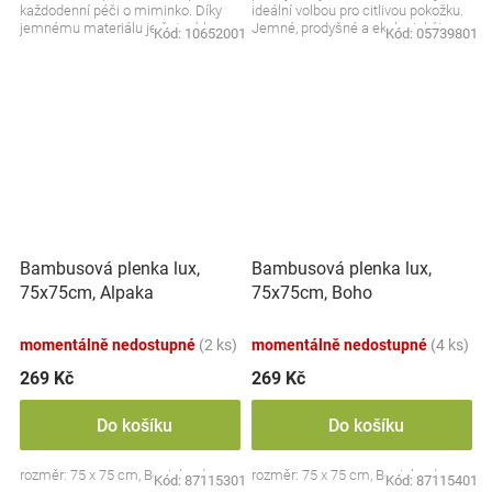
každodenní péči o miminko. Díky
ideální volbou pro citlivou pokožku.
jemnému materiálu je šetrná k
Jemné, prodyšné a ekologické!
Kód:
10652001
Kód:
05739801
citlivé pokožce a příjemná na
Barva:...
dotek....
Bambusová plenka lux,
Bambusová plenka lux,
75x75cm, Alpaka
75x75cm, Boho
momentálně nedostupné
(2 ks)
momentálně nedostupné
(4 ks)
269 Kč
269 Kč
Do košíku
Do košíku
rozměr: 75 x 75 cm, Bocioland
rozměr: 75 x 75 cm, Bocioland
Kód:
87115301
Kód:
87115401