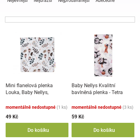
Nejlevnější
Nejdražší
Nejprodávanější
Abecedně
z
e
Hračky
n
í
a
V
p
ý
r
p
o
zábava
i
d
s
u
pro
p
k
r
t
děti
o
ů
Mini flanelová plenka
Baby Nellys Kvalitní
d
Louka, Baby Nellys,
bavlněná plenka - Tetra
u
Těhotenské
béžová/bílá
Premium, 70x80 cm -
k
Tučňáci, růžovo/bílá
momentálně nedostupné
(1 ks)
momentálně nedostupné
(3 ks)
t
oblečení
ů
49 Kč
59 Kč
Do košíku
Do košíku
Novinky