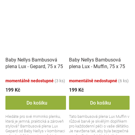
Baby Nellys Bambusová
Baby Nellys Bambusová
plena Lux - Gepard, 75 x 75
plena Lux - Muffin, 75 x 75
cm, zelená, bílá
cm, růžová
momentálně nedostupné
(3 ks)
momentálně nedostupné
(6 ks)
199 Kč
199 Kč
Do košíku
Do košíku
Hledáte pro své miminko plenku,
Tato bambusová plena Lux Muffin v
která je jemná, praktická a zároveň
růžové barvě je skvělým doplňkem
stylová? Bambusová plena Lux
pro každodenní péči o vaše děťátko.
Gepard od Baby Nellys v kombinaci
Je navržena tak, aby byla bezpečná