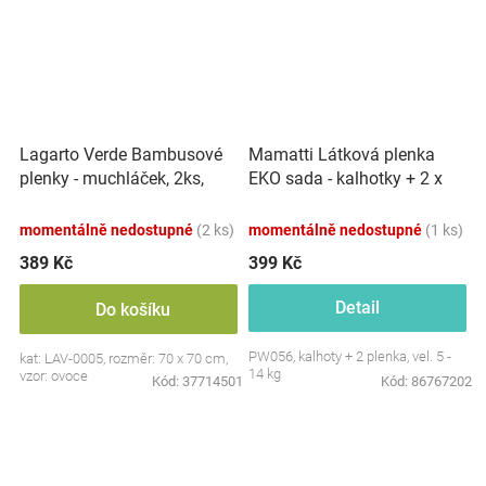
Lagarto Verde Bambusové
Mamatti Látková plenka
plenky - muchláček, 2ks,
EKO sada - kalhotky + 2 x
bílá/žlutá
plenka, vel. 5 - 14 kg, Sing
momentálně nedostupné
(2 ks)
momentálně nedostupné
(1 ks)
389 Kč
399 Kč
Detail
Do košíku
PW056, kalhoty + 2 plenka, vel. 5 -
kat: LAV-0005, rozměr: 70 x 70 cm,
14 kg
vzor: ovoce
Kód:
37714501
Kód:
86767202