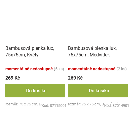
Bambusová plenka lux,
Bambusová plenka lux,
75x75cm, Květy
75x75cm, Medvídek
momentálně nedostupné
(5 ks)
momentálně nedostupné
(2 ks)
269 Kč
269 Kč
Do košíku
Do košíku
rozměr: 75 x 75 cm, Bocioland
rozměr: 75 x 75 cm, Bocioland
Kód:
87115001
Kód:
87014901