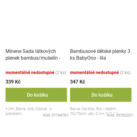
Minene Sada látkových
Bambusové dětské plenky 3
plenek bambus/mušelín -
ks BabyOno - lila
bílá, růžová
momentálně nedostupné
(2 ks)
momentálně nedostupné
(2 ks)
339 Kč
347 Kč
Do košíku
Do košíku
+ 0m, Barva: bílá, růžová - s
Barva: lila/bílá, 3ks v balení,
potiskem
70x70cm, věk: 0 m+, 397/08
Kód:
37194701
Kód:
55702201