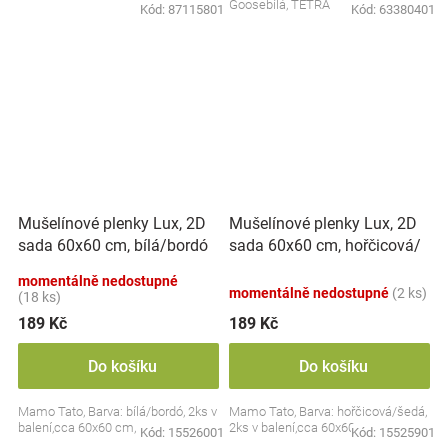
Goosebílá, TETRA
Kód:
87115801
Kód:
63380401
Mušelínové plenky Lux, 2D
Mušelínové plenky Lux, 2D
sada 60x60 cm, hořčicová/
sada 60x60 cm, bílá/bordó
šedá
momentálně nedostupné
momentálně nedostupné
(2 ks)
(18 ks)
189 Kč
189 Kč
Do košíku
Do košíku
Mamo Tato, Barva: bílá/bordó, 2ks v
Mamo Tato, Barva: hořčicová/šedá,
balení,cca 60x60 cm,
2ks v balení,cca 60x60 cm,
Kód:
15526001
Kód:
15525901