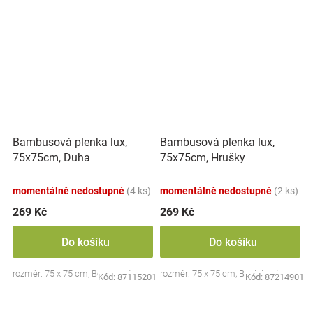
Bambusová plenka lux,
Bambusová plenka lux,
75x75cm, Duha
75x75cm, Hrušky
momentálně nedostupné
(4 ks)
momentálně nedostupné
(2 ks)
269 Kč
269 Kč
Do košíku
Do košíku
rozměr: 75 x 75 cm, Bocioland
rozměr: 75 x 75 cm, Bocioland
Kód:
87115201
Kód:
87214901