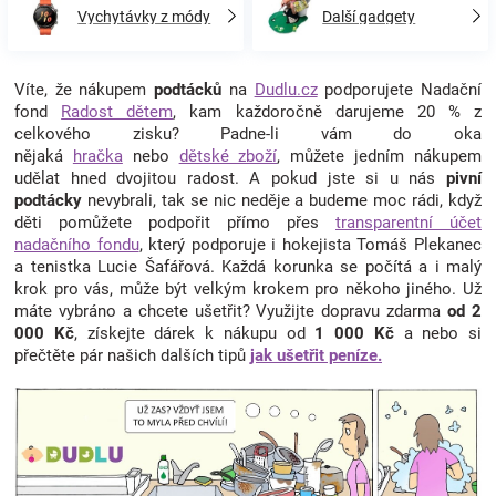
Vychytávky z módy
Další gadgety
Víte, že nákupem
podtácků
na
Dudlu.cz
podporujete Nadační
fond
Radost dětem
, kam každoročně darujeme 20 % z
celkového zisku? Padne-li vám do oka
nějaká
hračka
nebo
dětské zboží
, můžete jedním nákupem
udělat hned dvojitou radost. A pokud jste si u nás
pivní
podtácky
nevybrali, tak se nic neděje a budeme moc rádi, když
děti pomůžete podpořit přímo přes
transparentní účet
nadačního fondu
, který podporuje i hokejista Tomáš Plekanec
a tenistka Lucie Šafářová. Každá korunka se počítá a i malý
krok pro vás, může být velkým krokem pro někoho jiného. Už
máte vybráno a chcete ušetřit? Využijte dopravu zdarma
od 2
000 Kč
, získejte dárek k nákupu od
1 000 Kč
a nebo si
přečtěte pár našich dalších tipů
jak ušetřit peníze.