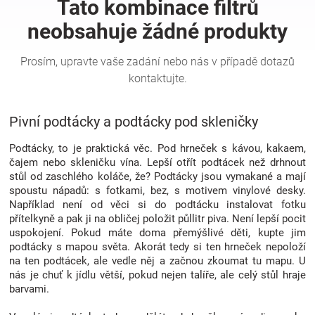
Hračky
a
zábava
Pivní podtácky a podtácky pod skleničky
pro
Podtácky, to je praktická věc. Pod hrneček s kávou, kakaem,
čajem nebo skleničku vína. Lepší otřít podtácek než drhnout
stůl od zaschlého koláče, že? Podtácky jsou vymakané a mají
děti
spoustu nápadů: s fotkami, bez, s motivem vinylové desky.
Například není od věci si do podtácku instalovat fotku
přítelkyně a pak ji na obličej položit půllitr piva. Není lepší pocit
Těhotenské
uspokojení. Pokud máte doma přemýšlivé děti, kupte jim
podtácky s mapou světa. Akorát tedy si ten hrneček nepoloží
oblečení
na ten podtácek, ale vedle něj a začnou zkoumat tu mapu. U
nás je chuť k jídlu větší, pokud nejen talíře, ale celý stůl hraje
barvami.
Novinky