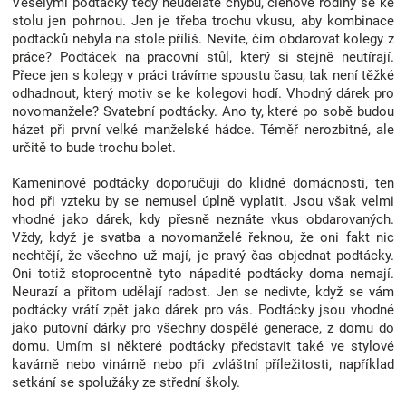
Veselými podtácky tedy neuděláte chybu, členové rodiny se ke
Značky
stolu jen pohrnou. Jen je třeba trochu vkusu, aby kombinace
podtácků nebyla na stole příliš. Nevíte, čím obdarovat kolegy z
práce? Podtácek na pracovní stůl, který si stejně neutírají.
Blog
Přece jen s kolegy v práci trávíme spoustu času, tak není těžké
odhadnout, který motiv se ke kolegovi hodí. Vhodný dárek pro
novomanžele? Svatební podtácky. Ano ty, které po sobě budou
Hračkářství
házet při první velké manželské hádce. Téměř nerozbitné, ale
určitě to bude trochu bolet.
Přihlášení
Kameninové podtácky doporučuji do klidné domácnosti, ten
hod při vzteku by se nemusel úplně vyplatit. Jsou však velmi
vhodné jako dárek, kdy přesně neznáte vkus obdarovaných.
Vždy, když je svatba a novomanželé řeknou, že oni fakt nic
nechtějí, že všechno už mají, je pravý čas objednat podtácky.
Oni totiž stoprocentně tyto nápadité podtácky doma nemají.
Neurazí a přitom udělají radost. Jen se nedivte, když se vám
podtácky vrátí zpět jako dárek pro vás. Podtácky jsou vhodné
jako putovní dárky pro všechny dospělé generace, z domu do
domu. Umím si některé podtácky představit také ve stylové
kavárně nebo vinárně nebo při zvláštní příležitosti, například
setkání se spolužáky ze střední školy.