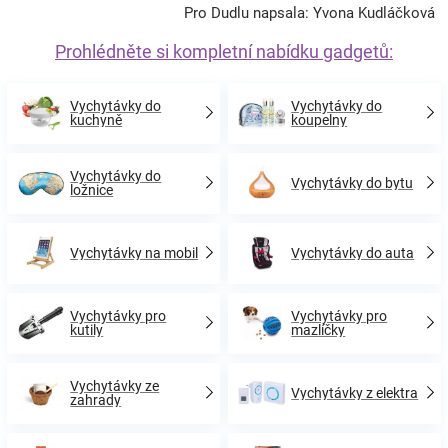
Pro Dudlu napsala: Yvona Kudláčková
Prohlédněte si kompletní nabídku gadgetů:
Vychytávky do
Vychytávky do
kuchyně
koupelny
Vychytávky do
Vychytávky do bytu
ložnice
Vychytávky na mobil
Vychytávky do auta
Vychytávky pro
Vychytávky pro
kutily
mazlíčky
Vychytávky ze
Vychytávky z elektra
zahrady