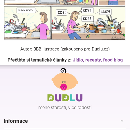
Autor: BBB Ilustrace (zakoupeno pro Dudlu.cz)
Přečtěte si tematické články z:
Jídlo, recepty, food blog
Z
á
p
a
t
í
méně starostí, více radostí
Informace