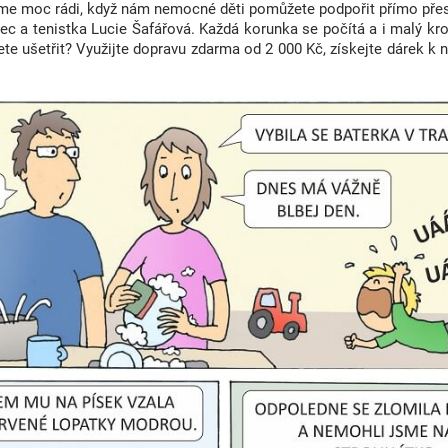
me moc rádi, když nám nemocné děti pomůžete podpořit přímo pře
c a tenistka Lucie Šafářová. Každá korunka se počítá a i malý kr
te ušetřit? Využijte dopravu zdarma od 2 000 Kč, získejte dárek k 