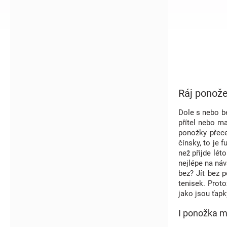
í
p
a
n
e
l
Ráj ponož
Dole s nebo be
přítel nebo m
ponožky přece
čínsky, to je 
než přijde lét
nejlépe na náv
bez? Jít bez 
tenisek. Proto
jako jsou ťapk
I ponožka m