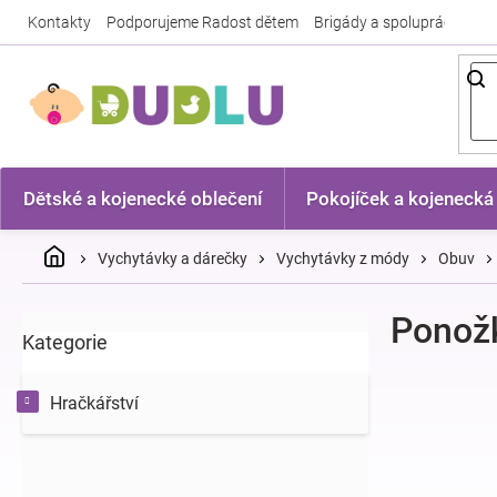
Přejít
Kontakty
Podporujeme Radost dětem
Brigády a spolupráce
Nej
na
obsah
Dětské a kojenecké oblečení
Pokojíček a kojenecká
Domů
Vychytávky a dárečky
Vychytávky z módy
Obuv
P
Ponož
Kategorie
Přeskočit
o
kategorie
s
t
Hračkářství
r
a
n
n