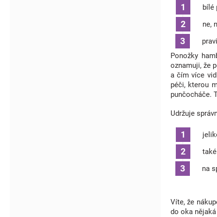
bílé
ne, 
prav
Ponožky hambu
oznamuji, že p
a čím více vid
péči, kterou m
punčocháče. T
Udržuje správn
jeli
také
na s
Víte, že náku
do oka nějak