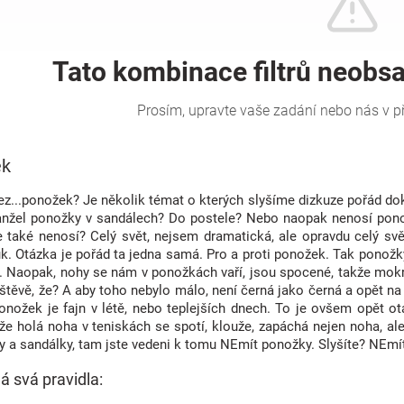
ek
z...ponožek? Je několik témat o kterých slyšíme dizkuze pořád dokol
anžel ponožky v sandálech? Do postele? Nebo naopak nenosí ponožk
 také nenosí? Celý svět, nejsem dramatická, ale opravdu celý sv
fuk. Otázka je pořád ta jedna samá. Pro a proti ponožek. Tak ponožky
o. Naopak, nohy se nám v ponožkách vaří, jsou spocené, takže mokré
štěvě, že? A aby toho nebylo málo, není černá jako černá a opět n
ponožek je fajn v létě, nebo teplejších dnech. To je ovšem opět 
že holá noha v teniskách se spotí, klouže, zapáchá nejen noha, ale 
y a sandálky, tam jste vedeni k tomu NEmít ponožky. Slyšíte? NEmí
á svá pravidla: