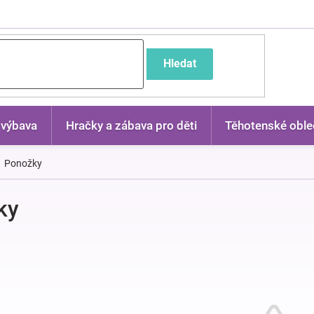
častější dotazy
Hledat
 výbava
Hračky a zábava pro děti
Těhotenské oble
Ponožky
ky