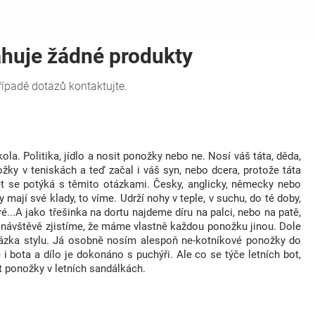
a. Politika, jídlo a nosit ponožky nebo ne. Nosí váš táta, děda,
y v teniskách a teď začal i váš syn, nebo dcera, protože táta
ět se potýká s těmito otázkami. Česky, anglicky, německy nebo
 mají své klady, to víme. Udrží nohy v teple, v suchu, do té doby,
...A jako třešinka na dortu najdeme díru na palci, nebo na patě,
a návštěvě zjistíme, že máme vlastně každou ponožku jinou. Dole
otázka stylu. Já osobně nosím alespoň ne-kotníkové ponožky do
i bota a dílo je dokonáno s puchýři. Ale co se týče letních bot,
t ponožky v letních sandálkách.