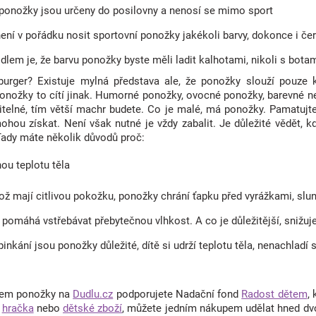
 ponožky jsou určeny do posilovny a nenosí se mimo sport
není v pořádku nosit sportovní ponožky jakékoli barvy, dokonce i če
idlem je, že barvu ponožky byste měli ladit kalhotami, nikoli s botam
rger? Existuje mylná představa ale, že ponožky slouží pouze k
onožky to cítí jinak. Humorné ponožky, ovocné ponožky, barevné ne
itelné, tím větší machr budete. Co je malé, má ponožky. Pamatujte
ohou získat. Není však nutné je vždy zabalit. Je důležité vědět, k
ady máte několik důvodů proč:
ou teplotu těla
kož mají citlivou pokožku, ponožky chrání ťapku před vyrážkami, s
 pomáhá vstřebávat přebytečnou vlhkost. A co je důležitější, snižuj
pinkání jsou ponožky důležité, dítě si udrží teplotu těla, nenachladí 
pem ponožky na
Dudlu.cz
podporujete Nadační fond
Radost dětem
,
á
hračka
nebo
dětské zboží
, můžete jedním nákupem udělat hned dvoj