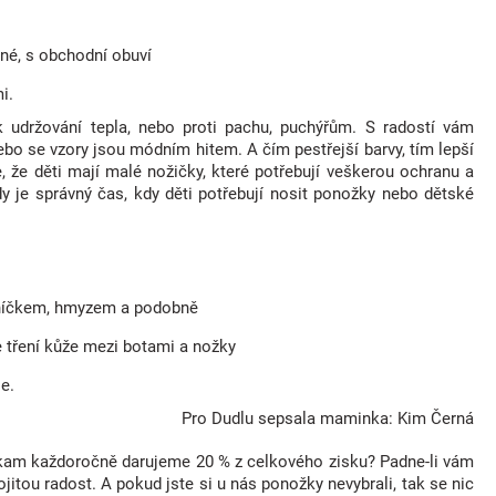
rné, s obchodní obuví
i.
 udržování tepla, nebo proti pachu, puchýřům. S radostí vám
bo se vzory jsou módním hitem. A čím pestřejší barvy, tím lepší
, že děti mají malé nožičky, které potřebují veškerou ochranu a
dy je správný čas, kdy děti potřebují nosit ponožky nebo dětské
luníčkem, hmyzem a podobně
e tření kůže mezi botami a nožky
se.
Pro Dudlu sepsala maminka: Kim Černá
 kam každoročně darujeme 20 % z celkového zisku? Padne-li vám
itou radost. A pokud jste si u nás ponožky nevybrali, tak se nic