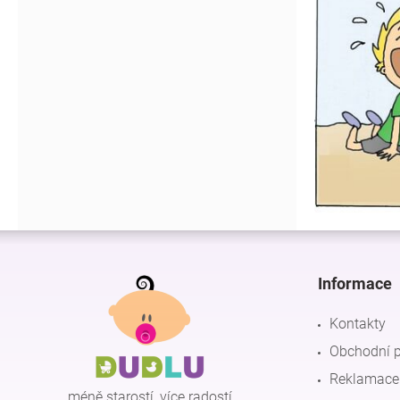
Z
á
p
Informace
a
t
Kontakty
í
Obchodní 
Reklamace 
méně starostí, více radostí