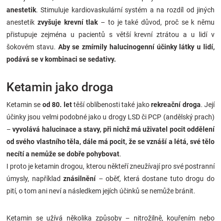
Značky
anestetik
. Stimuluje kardiovaskulární systém a na rozdíl od jiných
anestetik
zvyšuje krevní tlak
– to je také důvod, proč se k němu
přistupuje zejména u pacientů s větší krevní ztrátou a u lidí v
Blog
šokovém stavu.
Aby se zmírnily halucinogenní účinky látky u lidí,
podává se v kombinaci se sedativy.
Hračkářství
Ketamin jako droga
Přihlášení
Ketamin se
od 80. let
těší oblíbenosti také jako
rekreační droga
. Její
účinky jsou velmi podobné jako u drogy LSD či PCP (andělský prach)
–
vyvolává halucinace a stavy, při nichž má uživatel pocit oddělení
od svého vlastního těla, dále má pocit, že se vznáší a létá, své tělo
necítí a nemůže se dobře pohybovat
.
I proto je ketamin drogou, kterou někteří zneužívají pro své postranní
úmysly, například
znásilnění
– oběť, která dostane tuto drogu do
pití, o tom ani neví a následkem jejích účinků se nemůže bránit.
Ketamin se užívá několika způsoby – nitrožilně, kouřením nebo