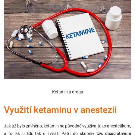
Hračky
a
zábava
pro
děti
Ketamin a droga
Těhotenské
Využití ketaminu v anestezii
oblečení
Novinky
Jak už bylo zmíněno, ketamin se původně využíval jako anestetikum,
a to jak u lidí, tak u zvířat. Patří do skupiny
tzv. disociativním