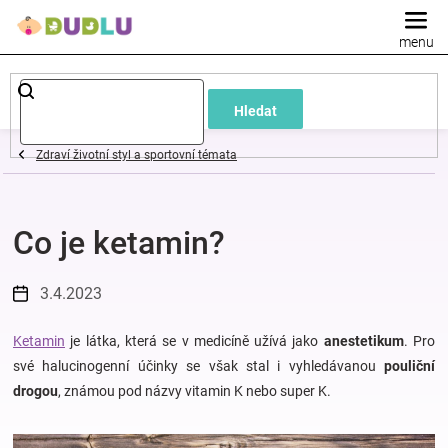
Přejít
na
obsah
Dětské
Hledat
a
Zdraví životní styl a sportovní témata
kojenecké
Co je ketamin?
oblečení
Pokojíček
3.4.2023
a
Ketamin
je látka, která se v medicíně užívá jako
anestetikum
. Pro
své halucinogenní účinky se však stal i vyhledávanou
pouliční
drogou
, známou pod názvy vitamin K nebo super K.
kojenecká
výbava