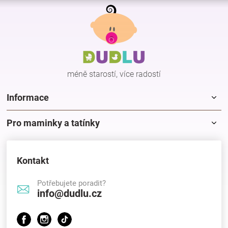
Z
á
p
a
t
í
méně starostí, více radostí
Informace
Pro maminky a tatínky
Kontakt
Potřebujete poradit?
info@dudlu.cz