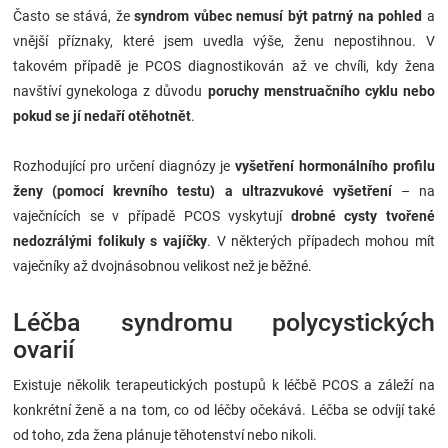
Často se stává, že
syndrom vůbec nemusí být patrný na pohled
a
vnější příznaky, které jsem uvedla výše, ženu nepostihnou. V
takovém případě je PCOS diagnostikován až ve chvíli, kdy žena
navštíví gynekologa z důvodu
poruchy menstruačního cyklu nebo
pokud se jí nedaří otěhotnět
.
Rozhodující pro určení diagnózy je
vyšetření hormonálního profilu
ženy (pomocí krevního testu) a
ultrazvukové vyšetření
– na
vaječnících se v případě PCOS vyskytují
drobné cysty tvořené
nedozrálými folikuly s vajíčky
. V některých případech mohou mít
vaječníky až dvojnásobnou velikost než je běžné.
Léčba syndromu polycystických
ovarií
Existuje několik terapeutických postupů k léčbě PCOS a záleží na
konkrétní ženě a na tom, co od léčby očekává. Léčba se odvíjí také
od toho, zda žena plánuje těhotenství nebo nikoli.