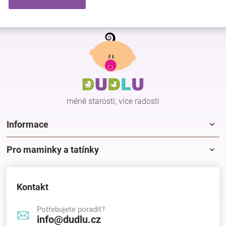
Z
á
p
a
t
í
méně starostí, více radostí
Informace
Pro maminky a tatínky
Kontakt
Potřebujete poradit?
info@dudlu.cz