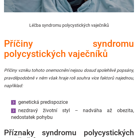
Značky
Blog
Léčba syndromu polycystických vaječníků
Hračkářství
Příčiny syndromu
polycystických vaječníků
Přihlášení
Příčiny vzniku tohoto onemocnění nejsou dosud spolehlivě popsány,
pravděpodobně v něm však hraje roli souhra více faktorů najednou,
například:
genetická predispozice
nezdravý životní styl – nadváha až obezita,
nedostatek pohybu
Příznaky syndromu polycystických