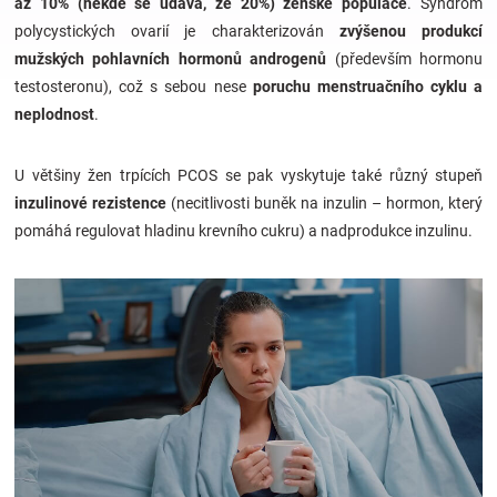
až 10% (někde se udává, že 20%) ženské populace
. Syndrom
polycystických ovarií je charakterizován
zvýšenou produkcí
Hračky
mužských pohlavních hormonů androgenů
(především hormonu
testosteronu), což s sebou nese
poruchu menstruačního cyklu a
a
neplodnost
.
zábava
U většiny žen trpících PCOS se pak vyskytuje také různý stupeň
inzulinové rezistence
(necitlivosti buněk na inzulin – hormon, který
pro
pomáhá regulovat hladinu krevního cukru) a nadprodukce inzulinu.
děti
Těhotenské
oblečení
Novinky