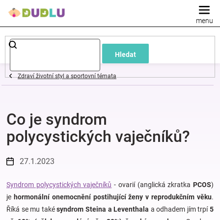
Přejít
na
obsah
Dětské
Hledat
a
Zdraví životní styl a sportovní témata
kojenecké
Co je syndrom
oblečení
polycystických vaječníků?
Pokojíček
27.1.2023
a
Syndrom polycystických vaječníků
- ovarií (anglická zkratka
PCOS
)
kojenecká
je
hormonální onemocnění postihující ženy v reprodukčním věku
.
Říká se mu také
syndrom Steina a Leventhala
a odhadem jím trpí
5
výbava