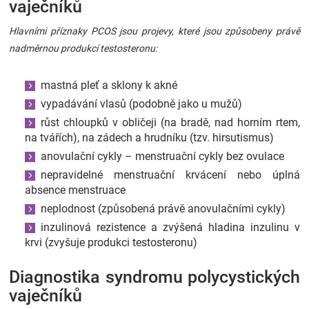
vaječníků
Hlavními příznaky PCOS jsou projevy, které jsou způsobeny právě
nadměrnou produkcí testosteronu:
mastná pleť a sklony k akné
vypadávání vlasů (podobně jako u mužů)
růst chloupků v obličeji (na bradě, nad horním rtem,
na tvářích), na zádech a hrudníku (tzv. hirsutismus)
anovulační cykly – menstruační cykly bez ovulace
nepravidelné menstruační krvácení nebo úplná
absence menstruace
neplodnost (způsobená právě anovulačními cykly)
inzulinová rezistence a zvýšená hladina inzulinu v
krvi (zvyšuje produkci testosteronu)
Diagnostika syndromu polycystických
vaječníků