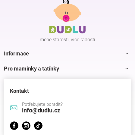
á
p
a
t
í
méně starostí, více radostí
Informace
Pro maminky a tatínky
Kontakt
Potřebujete poradit?
info@dudlu.cz