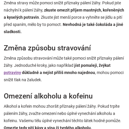
Změna stravy může pomoci snížit příznaky pálení žáhy. Pokud jste
Značky
náchylní k pálení žáhy,
zkuste omezit příjem mastných, kořeněných
a kyselých potravin
. Zkuste jíst menší porce a vyhněte se jídlu a pití
Blog
před spaním, mělo by to pomoct.
Nevhodná je také čokoláda a jiné
sladkosti.
Hračkářství
Změna způsobu stravování
Přihlášení
Změna způsobu stravování může také pomoci snížit příznaky pálení
žáhy. Jednoduché kroky, jako například
jíst pomaleji, žvýkat
potraviny
důkladně a nejíst příliš mnoho najednou
, mohou pomoci
snížit tlak na žaludek.
Omezení alkoholu a kofeinu
Alkohol a kofein mohou zhoršit příznaky pálení žáhy. Pokud trpíte
pálením žáhy, zvažte omezení nebo úplné vynechání alkoholu a
kofeinu. Vašemu tělu úplné vynechání těchto látek hodně pomůže.
Omezte tedy pití kávy a vína či tvrdého alkoholu.