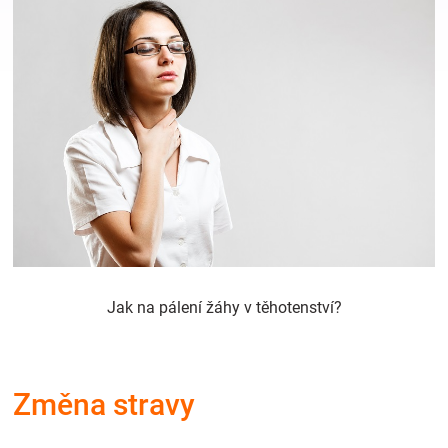
Hračky
a
zábava
pro
děti
Jak na pálení žáhy v těhotenství?
Těhotenské
oblečení
Změna stravy
Novinky