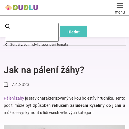
Přejít
na
obsah
Dětské
Hledat
a
Zdraví životní styl a sportovní témata
kojenecké
Jak na pálení žáhy?
oblečení
Pokojíček
7.4.2023
a
Pálení žáhy
je stav charakterizovaný velkou bolestí v hrudníku. Tento
pocit může být způsoben
refluxem žaludeční kyseliny do jícnu
a
může se vyskytnout u lidí všech věkových kategorií.
kojenecká
výbava