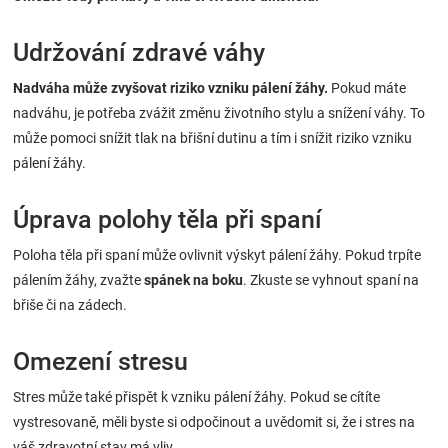
Udržování zdravé váhy
Nadváha může zvyšovat riziko vzniku pálení žáhy.
Pokud máte
nadváhu, je potřeba zvážit změnu životního stylu a snížení váhy. To
může pomoci snížit tlak na břišní dutinu a tím i snížit riziko vzniku
pálení žáhy.
Úprava polohy těla při spaní
Poloha těla při spaní může ovlivnit výskyt pálení žáhy. Pokud trpíte
pálením žáhy, zvažte
spánek na boku
. Zkuste se vyhnout spaní na
břiše či na zádech.
Omezení stresu
Stres může také přispět k vzniku pálení žáhy. Pokud se cítíte
vystresovaně, měli byste si odpočinout a uvědomit si, že i stres na
váš zdravotní stav má vliv.