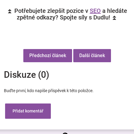
⏫ Potřebujete zlepšit pozice v
SEO
a hledáte
zpětné odkazy? Spojte síly s Dudlu! ⏫
Předchozí článek
Další článek
Diskuze (0)
Buďte první, kdo napíše příspěvek k této položce.
Přidat komentář
Z