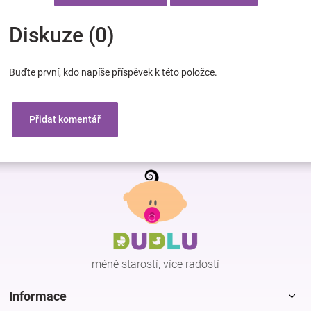
Diskuze (0)
Buďte první, kdo napíše příspěvek k této položce.
Přidat komentář
Z
á
p
a
t
í
méně starostí, více radostí
Informace