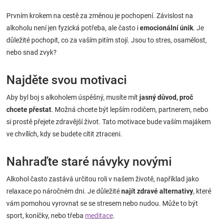
Značky
Prvním krokem na cestě za změnou je pochopení. Závislost na
alkoholu není jen fyzická potřeba, ale často i
emocionální únik
. Je
Blog
důležité pochopit, co za vaším pitím stojí. Jsou to stres, osamělost,
nebo snad zvyk?
Hračkářství
Najděte svou motivaci
Přihlášení
Aby byl boj s alkoholem úspěšný, musíte mít
jasný důvod, proč
chcete přestat
. Možná chcete být lepším rodičem, partnerem, nebo
si prostě přejete zdravější život. Tato motivace bude vaším majákem
ve chvílích, kdy se budete cítit ztraceni.
Nahraďte staré návyky novými
Alkohol často zastává určitou roli v našem životě, například jako
relaxace po náročném dni. Je důležité
najít zdravé alternativy
, které
vám pomohou vyrovnat se se stresem nebo nudou. Může to být
sport, koníčky, nebo třeba
meditace
.