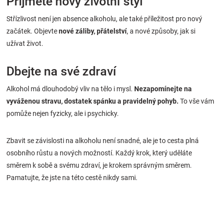
Přijměte nový životní styl
Střízlivost není jen absence alkoholu, ale také příležitost pro nový
začátek. Objevte
nové záliby, přátelství
, a nové způsoby, jak si
užívat život.
Dbejte na své zdraví
Alkohol má dlouhodobý vliv na tělo i mysl.
Nezapomínejte na
vyváženou stravu, dostatek spánku a pravidelný pohyb.
To vše vám
pomůže nejen fyzicky, ale i psychicky.
Zbavit se závislosti na alkoholu není snadné, ale je to cesta plná
osobního růstu a nových možností. Každý krok, který uděláte
směrem k sobě a svému zdraví, je krokem správným směrem.
Pamatujte, že jste na této cestě nikdy sami.