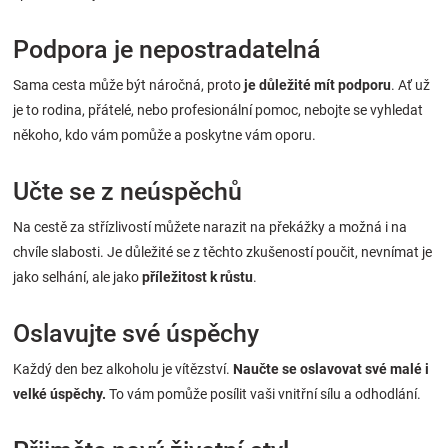
Podpora je nepostradatelná
Sama cesta může být náročná, proto
je důležité mít podporu
. Ať už
je to rodina, přátelé, nebo profesionální pomoc, nebojte se vyhledat
někoho, kdo vám pomůže a poskytne vám oporu.
Učte se z neúspěchů
Na cestě za střízlivostí můžete narazit na překážky a možná i na
chvíle slabosti. Je důležité se z těchto zkušeností poučit, nevnímat je
jako selhání, ale jako
příležitost k růstu
.
Oslavujte své úspěchy
Každý den bez alkoholu je vítězství.
Naučte se oslavovat své malé i
velké úspěchy.
To vám pomůže posílit vaši vnitřní sílu a odhodlání.