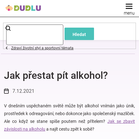
Přejít
na
obsah
Dětské
Hledat
a
Zdraví životní styl a sportovní témata
kojenecké
Jak přestat pít alkohol?
oblečení
Pokojíček
7.12.2021
a
V dnešním uspěchaném světě může být alkohol vnímán jako únik,
prostředek k odreagování, nebo dokonce jako společenský mazlíček.
Ale co když se stane spíše poutem než přítelem?
Jak se zbavit
kojenecká
závislosti na alkoholu
a najít cestu zpět k sobě?
výbava