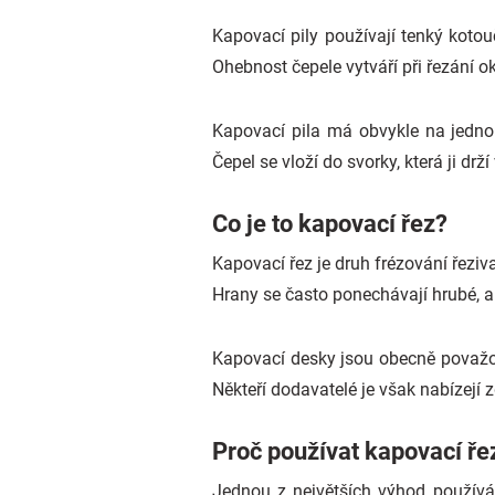
Kapovací pily používají tenký koto
Ohebnost čepele vytváří při řezání o
Kapovací pila má obvykle na jedno
Čepel se vloží do svorky, která ji d
Co je to kapovací řez?
Kapovací řez je druh frézování řeziv
Hrany se často ponechávají hrubé, 
Kapovací desky jsou obecně považová
Někteří dodavatelé je však nabízejí
Proč používat kapovací ře
Jednou z největších výhod používán