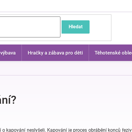
častější dotazy
Hledat
 výbava
Hračky a zábava pro děti
Těhotenské oble
ání?
eří o kapování neslyšeli. Kapování je proces obrábění konců řeziv