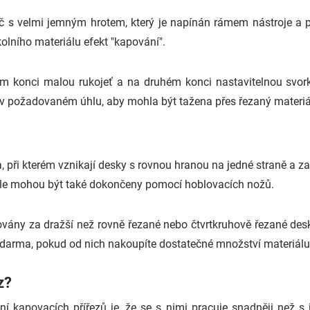
uč s velmi jemným hrotem, který je napínán rámem nástroje a p
kolního materiálu efekt "kapování".
m konci malou rukojeť a na druhém konci nastavitelnou svorku
rží v požadovaném úhlu, aby mohla být tažena přes řezaný materiá
a, při kterém vznikají desky s rovnou hranou na jedné straně a 
ale mohou být také dokončeny pomocí hoblovacích nožů.
ny za dražší než rovně řezané nebo čtvrtkruhově řezané desky,
 zdarma, pokud od nich nakoupíte dostatečné množství materiálu
z?
í kapovacích přířezů je, že se s nimi pracuje snadněji než s 