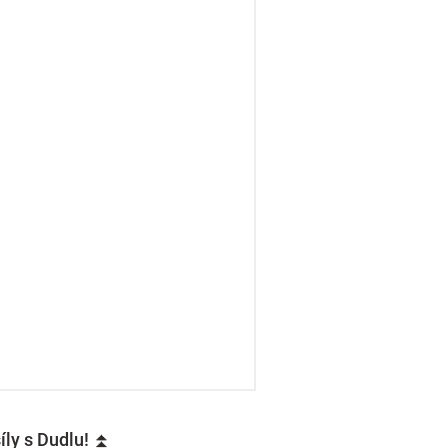
íly s Dudlu! ⏫