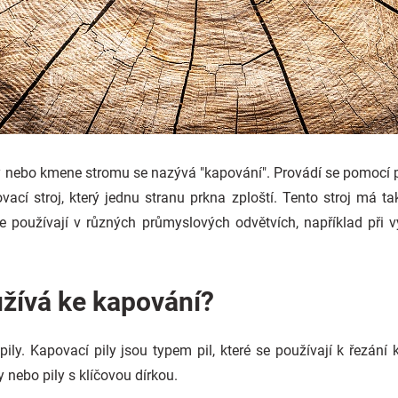
y nebo kmene stromu se nazývá "kapování". Provádí se pomocí pi
ací stroj, který jednu stranu prkna zploští. Tento stroj má tak
e používají v různých průmyslových odvětvích, například při vý
užívá ke kapování?
ly. Kapovací pily jsou typem pil, které se používají k řezání k
 nebo pily s klíčovou dírkou.