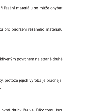
ři řezání materiálu se může ohýbat.
 pro přidržení řezaného materiálu.
l.
zakřiveným povrchem na straně druhé.
 protože jejich výroba je pracnější.
.
jinými druhy řeziva. Díky tomu jsou