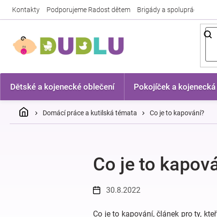
Přejít
Kontakty
Podporujeme Radost dětem
Brigády a spolupráce
Nej
na
obsah
Dětské a kojenecké oblečení
Pokojíček a kojenecká
Domů
Domácí práce a kutilská témata
Co je to kapování?
Co je to kapov
30.8.2022
Co je to kapování, článek pro ty, kt