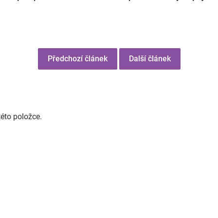
Předchozí článek
Další článek
této položce.