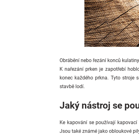
Obrábění nebo řezání konců kulatin
K nařezání prken je zapotřebí hoblov
konec každého prkna. Tyto stroje s
stavbě lodí.
Jaký nástroj se po
Ke kapování se používají kapovací pi
Jsou také známé jako obloukové pily